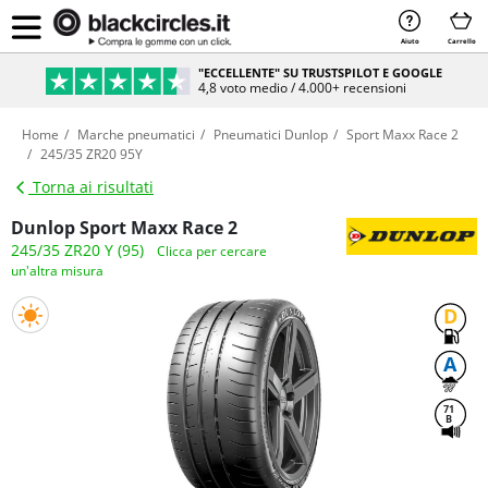
Aiuto
Carrello
"ECCELLENTE" SU TRUSTSPILOT E GOOGLE
4,8 voto medio / 4.000+ recensioni
Home
Marche pneumatici
Pneumatici Dunlop
Sport Maxx Race 2
245/35 ZR20 95Y
Torna ai risultati
Dunlop Sport Maxx Race 2
245/35 ZR20 Y (95)
Clicca per cercare
un'altra misura
D
A
71
B