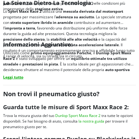
La Scienza Dietro La Tecnologia:
precisione
e un comportamento prevedibile anche nelle condizioni più
impegnative della
stagione estiva
.
Lo
Sport Maxx Race 2
utilizza una
mescola derivata dal motorsport
progettata per massimizzare l’
aderenza su asciutto
. La speciale struttura
con
strato superiore ibrido in aramide
contribuisce ad aumentare
l’
impronta a terra
, favorendo una distribuzione più uniforme delle forze
durante la guida ad alte prestazioni. Questa tecnologia migliora la
precisione dello sterzo
, la
stabilità alle alte velocità
e la capacità del
Informazioni Aggiuntive:
pneumatico di affrontare
curve ad elevata accelerazione laterale
. Il
risultato è un comportamento estremamente preciso e affidabile lungo tutto
Utilizzato come
primo equipaggiamento Porsche
, il
Dunlop Sport Maxx
il range di velocità, sia su strada sia in circuito.
Race 2
è stato sviluppato per offrire un
equilibrio ottimale tra
utilizzo
stradale
e
prestazioni in pista
. È la scelta ideale per gli appassionati che
desiderano sfruttare al massimo il potenziale della propria
auto sportiva
durante la
stagione estiva
.
Leggi tutto
Non trovi il pneumatico giusto?
Guarda tutte le misure di Sport Maxx Race 2:
Trova la misura giusta del tuo
Dunlop Sport Maxx Race 2
tra tutte le opzioni
disponibili. Se hai bisogno di aiuto, consulta
la nostra guida
per trovare il
pneumatico giusto per te.