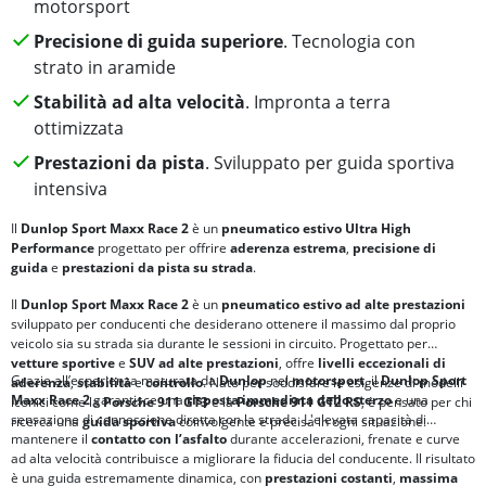
motorsport
Precisione di guida superiore
. Tecnologia con
strato in aramide
Stabilità ad alta velocità
. Impronta a terra
ottimizzata
Prestazioni da pista
. Sviluppato per guida sportiva
intensiva
Il
Dunlop Sport Maxx Race 2
è un
pneumatico estivo Ultra High
Performance
progettato per offrire
aderenza estrema
,
precisione di
guida
e
prestazioni da pista
su strada
.
Il
Dunlop Sport Maxx Race 2
è un
pneumatico estivo ad alte prestazioni
sviluppato per conducenti che desiderano ottenere il massimo dal proprio
veicolo sia su strada sia durante le sessioni in circuito. Progettato per
vetture sportive
e
SUV ad alte prestazioni
, offre
livelli eccezionali di
Grazie all’esperienza maturata da
Dunlop
nel
motorsport
, il
Dunlop
Sport
aderenza
,
stabilità
e
controllo
. Nato per soddisfare le esigenze di modelli
Maxx Race 2
garantisce una
risposta immediata dello sterzo
e una
iconici come la
Porsche 911 GT3
e la
Porsche 911 GT2 RS
, è pensato per chi
sensazione di connessione diretta con la strada. L'elevata capacità di
ricerca una
guida sportiva
coinvolgente e precisa in ogni situazione.
mantenere il
contatto con l’asfalto
durante accelerazioni, frenate e curve
ad alta velocità contribuisce a migliorare la fiducia del conducente. Il risultato
è una guida estremamente dinamica, con
prestazioni costanti
,
massima