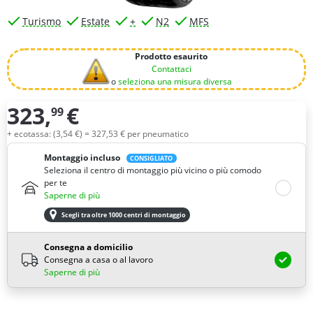
Turismo
Estate
+
N2
MFS
Prodotto esaurito
Contattaci
o
seleziona una misura diversa
323,
€
99
Quantità
+ ecotassa: (
3,
54
€
) =
327,
53
€
per pneumatico
Montaggio incluso
CONSIGLIATO
Seleziona il centro di montaggio più vicino o più comodo
per te
Saperne di più
Scegli tra oltre 1000 centri di montaggio
Consegna a domicilio
Consegna a casa o al lavoro
Saperne di più