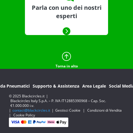
Parla con uno dei nostri
esperti
Torna in alto
ida Pneumatici
Supporto & Assistenza
Area Legale
Social Medi
© 2025 Blackcircles.it
|
Blackcircles Italy S.p.A. – P. IVA IT12885390968 – Cap. Soc.
€1.000.000 i.v.
|
contact@blackcircles.it
|
Gestisci Cookie
|
Condizioni di Vendita
|
Cookie Policy