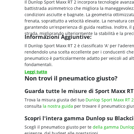
Il Dunlop Sport Maxx RT 2 incorpora tecnologie avanza
battistrada asimmetrico che migliora la maneggevolezz
condizioni asciutte e bagnate. La geometria ottimizzata 
frenata, soprattutto a velocità elevate. La nervatura c
garantendo un'esperienza di guida reattiva. Inoltre, il
strada, migliorando ulteriormente la stabilità e la prec
Informazioni Aggiuntive:
Il Dunlop Sport Maxx RT 2 è classificato 'A' per l'aderen
rendendolo una scelta eccellente per i conducenti che
pneumatico è particolarmente adatto per veicoli ad alte
fondamentali.
Leggi tutto
Non trovi il pneumatico giusto?
Guarda tutte le misure di Sport Maxx RT 
Trova la misura giusta del tuo
Dunlop Sport Maxx RT 2
consulta
la nostra guida
per trovare il pneumatico gius
Scopri l'intera gamma Dunlop su Blackcir
Scegli il pneumatico giusto per te
della gamma Dunlo
esigenze, dal budget alle prestazioni.