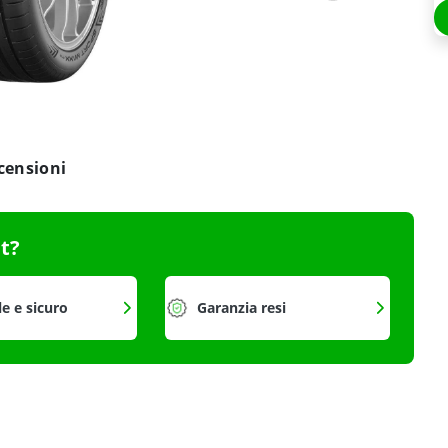
censioni
it?
le e sicuro
Garanzia resi