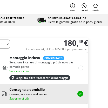
Aiuto
Contatti
Carrello
O & RATEIZZABILE
CONSEGNA GRATIS & RAPIDA
ità al 100%
Ricevi le gomme gratis ed in pochi giorni
180,
€
49
uantità
+ ecotassa: (
4,
51
€
) =
185,
00
€
per pneumatico
Montaggio incluso
CONSIGLIATO
Seleziona il centro di montaggio più vicino o più
comodo per te
Saperne di più
Scegli tra oltre 1000 centri di montaggio
Consegna a domicilio
Consegna a casa o al lavoro
Saperne di più