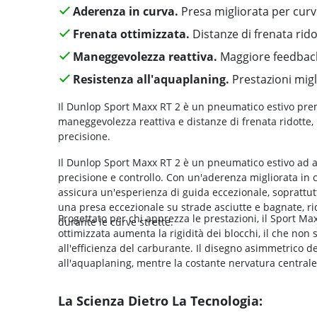
Aderenza in curva.
Presa migliorata per curv
Frenata ottimizzata.
Distanze di frenata rido
Maneggevolezza reattiva.
Maggiore feedback
Resistenza all'aquaplaning.
Prestazioni migl
Il Dunlop Sport Maxx RT 2 è un pneumatico estivo pre
maneggevolezza reattiva e distanze di frenata ridotte, 
precisione.
Il Dunlop Sport Maxx RT 2 è un pneumatico estivo ad al
precisione e controllo. Con un'aderenza migliorata in
assicura un'esperienza di guida eccezionale, soprattutt
una presa eccezionale su strade asciutte e bagnate, ri
Progettato per chi apprezza le prestazioni, il Sport Ma
durante le curve strette.
ottimizzata aumenta la rigidità dei blocchi, il che non
all'efficienza del carburante. Il disegno asimmetrico d
all'aquaplaning, mentre la costante nervatura centrale 
La Scienza Dietro La Tecnologia: