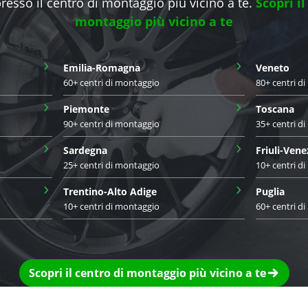
presso il centro di montaggio più vicino a te.
Scopri il
montaggio più vicino a te
›
›
Emilia-Romagna
Veneto
60+ centri di montaggio
80+ centri d
›
›
Piemonte
Toscana
90+ centri di montaggio
35+ centri d
›
›
Sardegna
Friuli-Vene
25+ centri di montaggio
10+ centri d
›
›
Trentino-Alto Adige
Puglia
10+ centri di montaggio
60+ centri d
Scopri il centro di montaggio più vicino a te