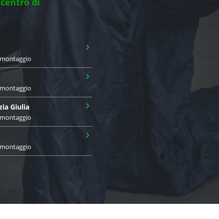
 centro di
›
i montaggio
›
i montaggio
›
zia Giulia
i montaggio
›
i montaggio