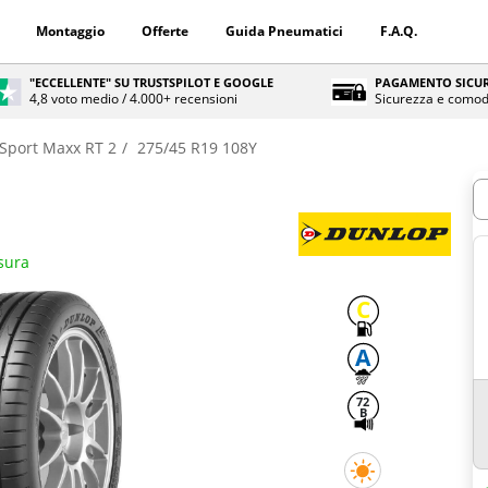
Montaggio
Offerte
Guida Pneumatici
F.A.Q.
"ECCELLENTE" SU TRUSTSPILOT E GOOGLE
PAGAMENTO SICUR
4,8 voto medio / 4.000+ recensioni
Sicurezza e comod
Sport Maxx RT 2
275/45 R19 108Y
Q
isura
C
A
72
B