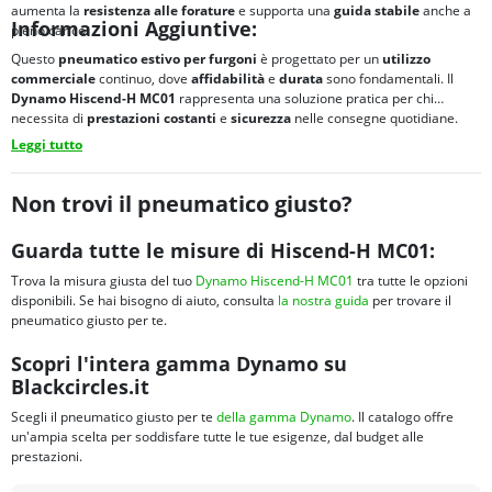
aumenta la
resistenza alle forature
e supporta una
guida stabile
anche a
Informazioni Aggiuntive:
pieno carico.
Questo
pneumatico estivo per furgoni
è progettato per un
utilizzo
commerciale
continuo, dove
affidabilità
e
durata
sono fondamentali. Il
Dynamo Hiscend-H MC01
rappresenta una soluzione pratica per chi
necessita di
prestazioni costanti
e
sicurezza
nelle consegne quotidiane.
Leggi tutto
Non trovi il pneumatico giusto?
Guarda tutte le misure di Hiscend-H MC01:
Trova la misura giusta del tuo
Dynamo Hiscend-H MC01
tra tutte le opzioni
disponibili. Se hai bisogno di aiuto, consulta
la nostra guida
per trovare il
pneumatico giusto per te.
Scopri l'intera gamma Dynamo su
Blackcircles.it
Scegli il pneumatico giusto per te
della gamma Dynamo
. Il catalogo offre
un'ampia scelta per soddisfare tutte le tue esigenze, dal budget alle
prestazioni.