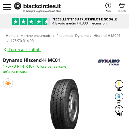
Aiuto
Carrello
"ECCELLENTE" SU TRUSTSPILOT E GOOGLE
4,8 voto medio / 4.000+ recensioni
Home
Marche pneumatici
Pneumatici Dynamo
Hiscend-H MC01
175/70 R14 0R
Torna ai risultati
Dynamo Hiscend-H MC01
175/70 R14 R (0)
Clicca per cercare
un'altra misura
C
B
72
B