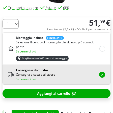
Trasporto leggero
Estate
6PR
51,
€
99
Quantità
+ ecotassa: (
3,
17
€
) =
55,
16
€
per pneumatico
Montaggio incluso
CONSIGLIATO
Seleziona il centro di montaggio più vicino o più comodo
per te
Saperne di più
Scegli tra oltre 1000 centri di montaggio
Consegna a domicilio
Consegna a casa o al lavoro
Saperne di più
Aggiungi al carrello