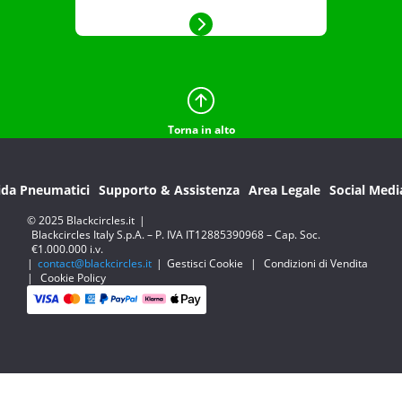
Torna in alto
ida Pneumatici
Supporto & Assistenza
Area Legale
Social Medi
© 2025 Blackcircles.it
|
Blackcircles Italy S.p.A. – P. IVA IT12885390968 – Cap. Soc.
€1.000.000 i.v.
|
contact@blackcircles.it
|
Gestisci Cookie
|
Condizioni di Vendita
|
Cookie Policy