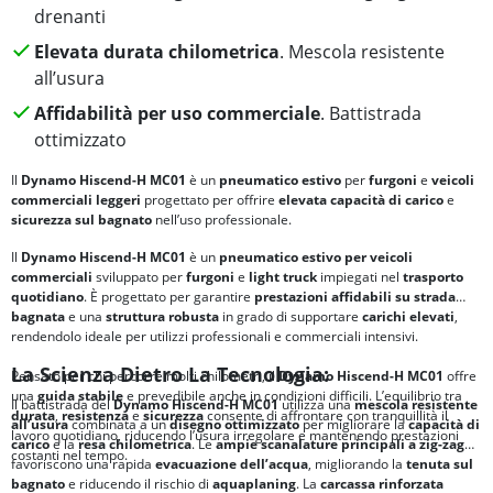
drenanti
Elevata durata chilometrica
. Mescola resistente
all’usura
Affidabilità per uso commerciale
. Battistrada
ottimizzato
Il
Dynamo Hiscend-H MC01
è un
pneumatico estivo
per
furgoni
e
veicoli
commerciali leggeri
progettato per offrire
elevata capacità di carico
e
sicurezza sul bagnato
nell’uso professionale.
Il
Dynamo Hiscend-H MC01
è un
pneumatico estivo per veicoli
commerciali
sviluppato per
furgoni
e
light truck
impiegati nel
trasporto
quotidiano
. È progettato per garantire
prestazioni affidabili su strada
bagnata
e una
struttura robusta
in grado di supportare
carichi elevati
,
rendendolo ideale per utilizzi professionali e commerciali intensivi.
La Scienza Dietro La Tecnologia:
Pensato per chi percorre molti chilometri, il
Dynamo Hiscend-H MC01
offre
una
guida stabile
e prevedibile anche in condizioni difficili. L’equilibrio tra
Il battistrada del
Dynamo Hiscend-H MC01
utilizza una
mescola resistente
durata
,
resistenza
e
sicurezza
consente di affrontare con tranquillità il
all’usura
combinata a un
disegno ottimizzato
per migliorare la
capacità di
lavoro quotidiano, riducendo l’usura irregolare e mantenendo prestazioni
carico
e la
resa chilometrica
. Le
ampie scanalature principali a zig-zag
costanti nel tempo.
favoriscono una rapida
evacuazione dell’acqua
, migliorando la
tenuta sul
bagnato
e riducendo il rischio di
aquaplaning
. La
carcassa rinforzata