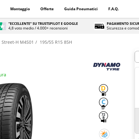
Montaggio
Offerte
Guida Pneumatici
F.A.Q.
"ECCELLENTE" SU TRUSTSPILOT E GOOGLE
PAGAMENTO SICUR
4,8 voto medio / 4.000+ recensioni
Sicurezza e comod
Street-H M4S01
195/55 R15 85H
Q
ura
D
C
72
B