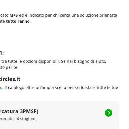
cato
M+S
ed è indicato per chi cerca una soluzione orientata
nte
tutto l’anno
.
1:
1
tra tutte le opzioni disponibili. Se hai bisogno di aiuto,
to per te.
rcles.it
o
. Il catalogo offre un'ampia scelta per soddisfare tutte le tue
rcatura 3PMSF)
eumatici 4 stagioni.