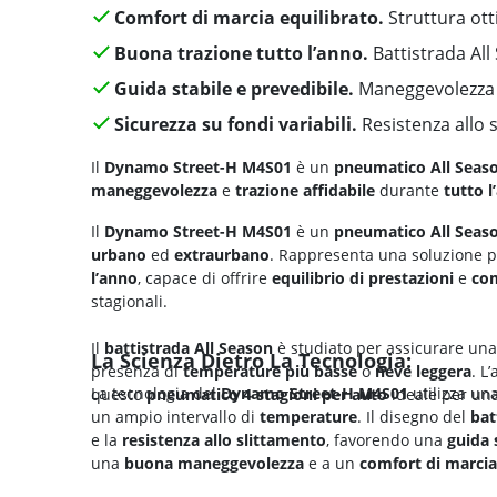
Comfort di marcia equilibrato.
Struttura ott
Buona trazione tutto l’anno.
Battistrada All
Guida stabile e prevedibile.
Maneggevolezza 
Sicurezza su fondi variabili.
Resistenza allo 
Il
Dynamo Street-H M4S01
è un
pneumatico All Seas
maneggevolezza
e
trazione affidabile
durante
tutto l
Il
Dynamo Street-H M4S01
è un
pneumatico All Seas
urbano
ed
extraurbano
. Rappresenta una soluzione p
l’anno
, capace di offrire
equilibrio di prestazioni
e
com
stagionali.
Il
battistrada All Season
è studiato per assicurare una
La Scienza Dietro La Tecnologia:
presenza di
temperature più basse
o
neve leggera
. L
La tecnologia del
Dynamo Street-H M4S01
utilizza un
questo
pneumatico 4 stagioni per auto
ideale per un
un ampio intervallo di
temperature
. Il disegno del
bat
e la
resistenza allo slittamento
, favorendo una
guida 
una
buona maneggevolezza
e a un
comfort di marcia