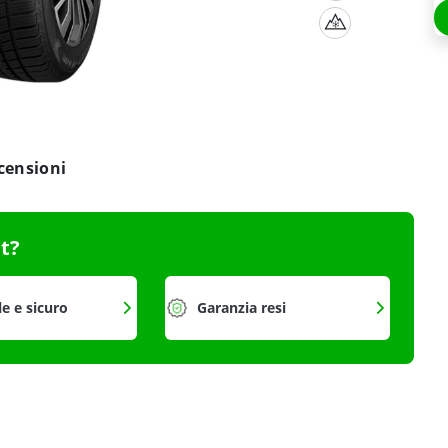
censioni
it?
le e sicuro
Garanzia resi