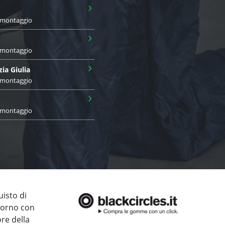
›
i montaggio
›
i montaggio
›
zia Giulia
i montaggio
›
i montaggio
uisto di
giorno con
ore della