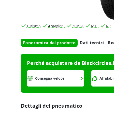
Turismo
4 stagioni
3PMSF
M+S
RP
Panoramica del prodotto
Dati tecnici
Re
Perché acquistare da Blackcircles.
Consegna veloce
Affidabi
Dettagli del pneumatico