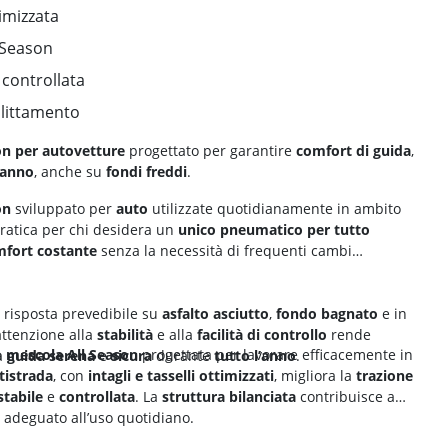
imizzata
 Season
controllata
slittamento
on per autovetture
progettato per garantire
comfort di guida
,
’anno
, anche su
fondi freddi
.
on
sviluppato per
auto
utilizzate quotidianamente in ambito
ratica per chi desidera un
unico pneumatico per tutto
fort costante
senza la necessità di frequenti cambi
 risposta prevedibile su
asfalto asciutto
,
fondo bagnato
e in
’attenzione alla
stabilità
e alla
facilità di controllo
rende
a
mescola All Season
progettata per lavorare efficacemente in
a
guida serena
e
sicura
durante
tutto l’anno
.
tistrada
, con
intagli e tasselli ottimizzati
, migliora la
trazione
stabile
e
controllata
. La
struttura bilanciata
contribuisce a
adeguato all’uso quotidiano.