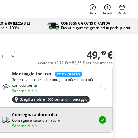
Aiuto
Contatti
Carrello
O & RATEIZZABILE
CONSEGNA GRATIS & RAPIDA
ità al 100%
Ricevi le gomme gratis ed in pochi giorni
49,
€
49
uantità
+ ecotassa: (
3,
17
€
) =
52,
66
€
per pneumatico
Montaggio incluso
CONSIGLIATO
Seleziona il centro di montaggio più vicino o più
comodo per te
Saperne di più
Scegli tra oltre 1000 centri di montaggio
Consegna a domicilio
Consegna a casa o al lavoro
Saperne di più