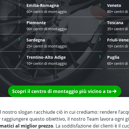
›
›
Emilia-Romagna
Veneto
60+ centri di montaggio
80+ centri d
›
›
Piemonte
Toscana
90+ centri di montaggio
35+ centri d
›
›
Sardegna
Friuli-Vene
25+ centri di montaggio
10+ centri d
›
›
Trentino-Alto Adige
Puglia
10+ centri di montaggio
60+ centri d
Scopri il centro di montaggio più vicino a te
 nostro slogan racchiude ciò in cui crediamo: rendere l’acq
r raggiungere questo obiettivo, il nostro Team lavora ogni 
matici al miglior prezzo
. La soddisfazione dei clienti è il cu