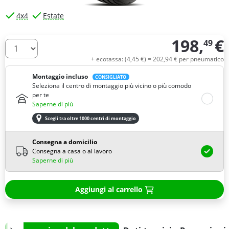
4x4
Estate
198,
€
49
Quantità
+ ecotassa: (
4,
45
€
) =
202,
94
€
per pneumatico
Montaggio incluso
CONSIGLIATO
Seleziona il centro di montaggio più vicino o più comodo
per te
Saperne di più
Scegli tra oltre 1000 centri di montaggio
Consegna a domicilio
Consegna a casa o al lavoro
Saperne di più
Aggiungi al carrello