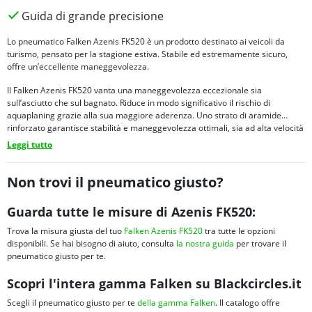
Guida di grande precisione
Lo pneumatico Falken Azenis FK520 è un prodotto destinato ai veicoli da
turismo, pensato per la stagione estiva. Stabile ed estremamente sicuro,
offre un’eccellente maneggevolezza.
Il Falken Azenis FK520 vanta una maneggevolezza eccezionale sia
sull’asciutto che sul bagnato. Riduce in modo significativo il rischio di
aquaplaning grazie alla sua maggiore aderenza. Uno strato di aramide
rinforzato garantisce stabilità e maneggevolezza ottimali, sia ad alta velocità
che quando si affrontano le curve. Inoltre, questo modello offre una frenata
Leggi tutto
eccellente su strade asciutte. Il prodotto è caratterizzato da un rumore di
rotolamento estremamente limitato, il che accentua il comfort di guida. Offre
inoltre la tecnologia di un modello sportivo per uso quotidiano. Il consumo di
Non trovi il pneumatico giusto?
carburante è ridotto grazie all’ottimizzazione della resistenza al rotolamento.
Guarda tutte le misure di Azenis FK520:
Trova la misura giusta del tuo
Falken Azenis FK520
tra tutte le opzioni
disponibili. Se hai bisogno di aiuto, consulta
la nostra guida
per trovare il
pneumatico giusto per te.
Scopri l'intera gamma Falken su Blackcircles.it
Scegli il pneumatico giusto per te
della gamma Falken
. Il catalogo offre