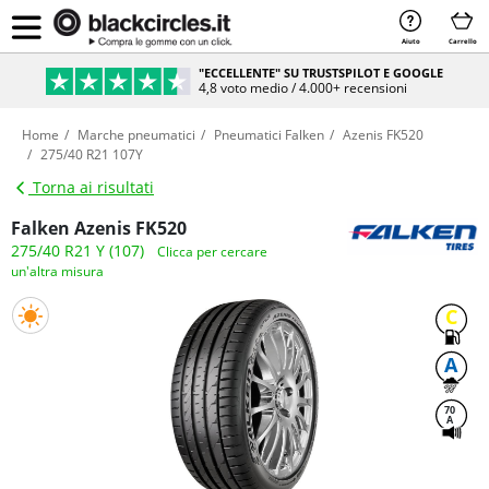
Aiuto
Carrello
"ECCELLENTE" SU TRUSTSPILOT E GOOGLE
4,8 voto medio / 4.000+ recensioni
Home
Marche pneumatici
Pneumatici Falken
Azenis FK520
275/40 R21 107Y
Torna ai risultati
Falken Azenis FK520
275/40 R21 Y (107)
Clicca per cercare
un'altra misura
C
A
70
A