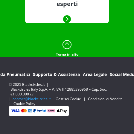
esperti
Torna in alto
ida Pneumatici
Supporto & Assistenza
Area Legale
Social Medi
© 2025 Blackcircles.it
|
Blackcircles Italy S.p.A. – P. IVA IT12885390968 – Cap. Soc.
€1.000.000 i.v.
|
contact@blackcircles.it
|
Gestisci Cookie
|
Condizioni di Vendita
|
Cookie Policy