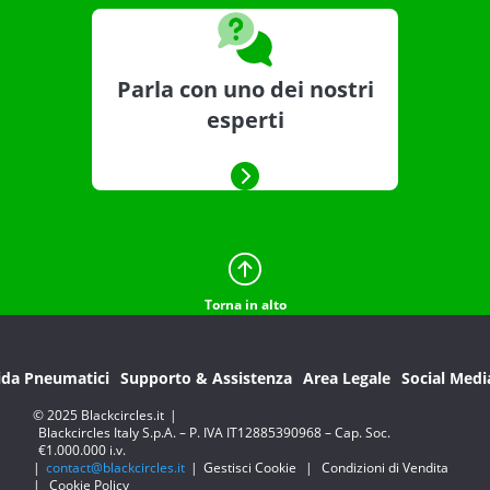
Parla con uno dei nostri
esperti
Torna in alto
ida Pneumatici
Supporto & Assistenza
Area Legale
Social Medi
© 2025 Blackcircles.it
|
Blackcircles Italy S.p.A. – P. IVA IT12885390968 – Cap. Soc.
€1.000.000 i.v.
|
contact@blackcircles.it
|
Gestisci Cookie
|
Condizioni di Vendita
|
Cookie Policy