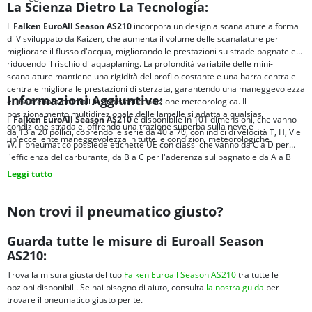
La Scienza Dietro La Tecnologia:
Il
Falken EuroAll Season AS210
incorpora un design a scanalature a forma
di V sviluppato da Kaizen, che aumenta il volume delle scanalature per
migliorare il flusso d'acqua, migliorando le prestazioni su strade bagnate e
riducendo il rischio di aquaplaning. La profondità variabile delle mini-
scanalature mantiene una rigidità del profilo costante e una barra centrale
centrale migliora le prestazioni di sterzata, garantendo una maneggevolezza
Informazioni Aggiuntive:
e una frenata ottimali in qualsiasi condizione meteorologica. Il
posizionamento multidirezionale delle lamelle si adatta a qualsiasi
Il
Falken EuroAll Season AS210
è disponibile in 101 dimensioni, che vanno
condizione stradale, offrendo una trazione superba sulla neve e
da 13 a 20 pollici, coprendo le serie da 40 a 70, con indici di velocità T, H, V e
un'eccellente maneggevolezza in tutte le condizioni meteorologiche.
W. Il pneumatico possiede etichette UE con classi che vanno da C a D per
l'efficienza del carburante, da B a C per l'aderenza sul bagnato e da A a B
per il rumore esterno, con valori di rumore compresi tra 69 e 72 dB.
Leggi tutto
Non trovi il pneumatico giusto?
Guarda tutte le misure di Euroall Season
AS210:
Trova la misura giusta del tuo
Falken Euroall Season AS210
tra tutte le
opzioni disponibili. Se hai bisogno di aiuto, consulta
la nostra guida
per
trovare il pneumatico giusto per te.