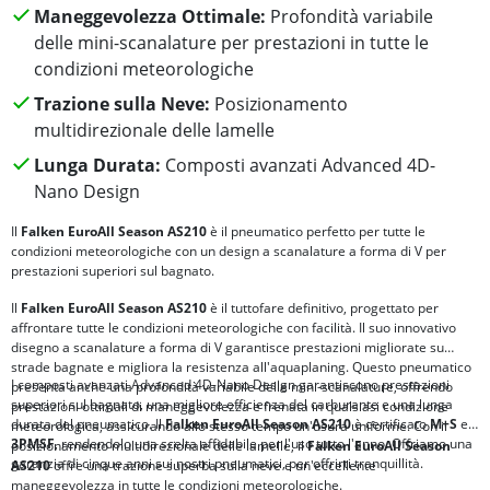
Maneggevolezza Ottimale:
Profondità variabile
delle mini-scanalature per prestazioni in tutte le
condizioni meteorologiche
Trazione sulla Neve:
Posizionamento
multidirezionale delle lamelle
Lunga Durata:
Composti avanzati Advanced 4D-
Nano Design
Il
Falken EuroAll Season AS210
è il pneumatico perfetto per tutte le
condizioni meteorologiche con un design a scanalature a forma di V per
prestazioni superiori sul bagnato.
Il
Falken EuroAll Season AS210
è il tuttofare definitivo, progettato per
affrontare tutte le condizioni meteorologiche con facilità. Il suo innovativo
disegno a scanalature a forma di V garantisce prestazioni migliorate su
strade bagnate e migliora la resistenza all'aquaplaning. Questo pneumatico
I composti avanzati Advanced 4D-Nano Design garantiscono prestazioni
presenta anche una profondità variabile delle mini-scanalature, offrendo
superiori sul bagnato, una migliore efficienza del carburante e una lunga
prestazioni ottimali di maneggevolezza e frenata in qualsiasi condizione
durata del pneumatico. Il
Falken EuroAll Season AS210
è certificato
M+S
e
meteorologica, assicurando allo stesso tempo un'usura uniforme. Con il
3PMSF
, rendendolo una scelta affidabile per l'uso tutto l'anno. Offriamo una
posizionamento multidirezionale delle lamelle, il
Falken EuroAll Season
garanzia di cinque anni sui nostri pneumatici, per offrirti tranquillità.
AS210
offre una trazione superba sulla neve e un'eccellente
maneggevolezza in tutte le condizioni meteorologiche.