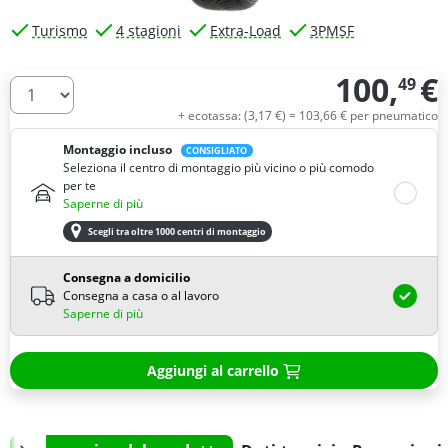
Turismo
4 stagioni
Extra-Load
3PMSF
100,
€
49
Quantità
+ ecotassa: (
3,
17
€
) =
103,
66
€
per pneumatico
Montaggio incluso
CONSIGLIATO
Seleziona il centro di montaggio più vicino o più comodo
per te
Saperne di più
Scegli tra oltre 1000 centri di montaggio
Consegna a domicilio
Consegna a casa o al lavoro
Saperne di più
Aggiungi al carrello