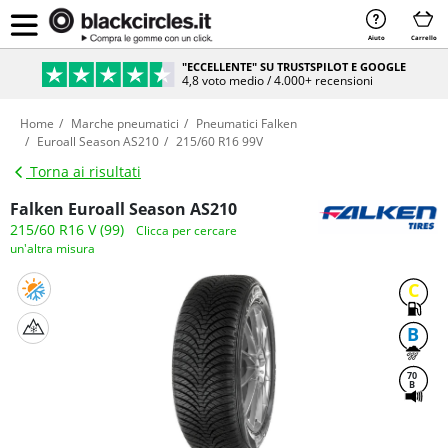
Aiuto
Carrello
"ECCELLENTE" SU TRUSTSPILOT E GOOGLE
4,8 voto medio / 4.000+ recensioni
Home
Marche pneumatici
Pneumatici Falken
Euroall Season AS210
215/60 R16 99V
Torna ai risultati
Falken Euroall Season AS210
215/60 R16 V (99)
Clicca per cercare
un'altra misura
C
B
70
B