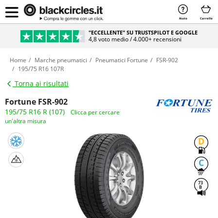
Aiuto
Carrello
"ECCELLENTE" SU TRUSTSPILOT E GOOGLE
4,8 voto medio / 4.000+ recensioni
Home
Marche pneumatici
Pneumatici Fortune
FSR-902
195/75 R16 107R
Torna ai risultati
Fortune FSR-902
195/75 R16 R (107)
Clicca per cercare
un'altra misura
D
C
73
B