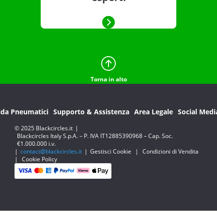
Torna in alto
ida Pneumatici
Supporto & Assistenza
Area Legale
Social Medi
© 2025 Blackcircles.it
|
Blackcircles Italy S.p.A. – P. IVA IT12885390968 – Cap. Soc.
€1.000.000 i.v.
|
contact@blackcircles.it
|
Gestisci Cookie
|
Condizioni di Vendita
|
Cookie Policy