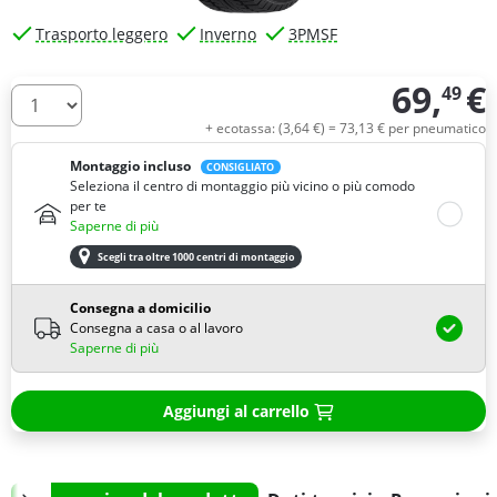
Trasporto leggero
Inverno
3PMSF
69,
€
49
Quantità
+ ecotassa: (
3,
64
€
) =
73,
13
€
per pneumatico
Montaggio incluso
CONSIGLIATO
Seleziona il centro di montaggio più vicino o più comodo
per te
Saperne di più
Scegli tra oltre 1000 centri di montaggio
Consegna a domicilio
Consegna a casa o al lavoro
Saperne di più
Aggiungi al carrello