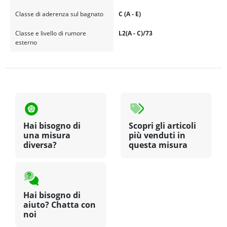
Classe di aderenza sul bagnato
C (A - E)
Classe e livello di rumore
L2(A - C)/73
esterno
Hai bisogno di
Scopri gli articoli
una misura
più venduti in
diversa?
questa misura
Hai bisogno di
aiuto? Chatta con
noi