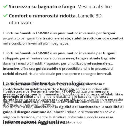
Sicurezza su bagnato e fango
. Mescola al silice
Comfort e rumorosità ridotta
. Lamelle 3D
ottimizzate
Il
Fortune Snowfun FSR-902
è un
pneumatico invernale
per
furgoni
progettato per garantire
trazione elevata
,
stabilità sotto carico
e
comfort
nelle condizioni invernali più impegnative.
Il
Fortune Snowfun FSR-902
è un
pneumatico invernale per furgoni
sviluppato per affrontare con sicurezza
neve
,
fango
e
strade bagnate
durante i mesi più freddi. Progettato per un utilizzo
professionale
e
intensivo
, offre una
guida stabile
e prevedibile anche in presenza di
carichi elevati
, risultando ideale per trasporto e consegne invernali.
La Scienza Dietro La Tecnologia:
Il
Fortune Snowfun FSR-902
garantisce una
guida silenziosa
e
confortevole
su asfalto asciutto e bagnato
, senza rinunciare alle
Il
battistrada
del
Fortune Snowfun FSR-902
utilizza una
mescola
prestazioni su superfici innevate
. L’equilibrio tra
sicurezza
,
affidabilità
e
invernale al silice
che mantiene elasticità alle basse temperature,
durata
lo rende una soluzione pratica per chi lavora tutto l’anno e necessita
migliorando
aderenza
e
frenata
. Le
lamelle 3D
consentono ai blocchi di
di prestazioni costanti in inverno.
incastrarsi tra loro, aumentando la
rigidità del battistrada
e la
stabilità di
guida
. Il
disegno continuo dei blocchi
riduce lo slittamento su neve e
migliora la
trazione
, mentre la struttura rinforzata supporta una
resa
Informazioni Aggiuntive:
chilometrica affidabile
anche con veicolo carico.