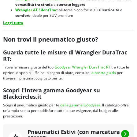
versatilità tra strada
e
sterrato leggero
Wrangler AT SilentTrac
: all-terrain con focus su
silenziosità
e
comfort
, ideale per SUV premium
Wrangler HP AllWeather
: orientato all'asfalto con capacità
all-
Leggi tutto
weather
per
SUV sportivi
e crossover
Wrangler Territory HT
: all-season per SUV e crossover, equilibrio tra
comfort stradale
e capacità su
fondi irregolari
Non trovi il pneumatico giusto?
Guarda tutte le misure di Wrangler DuraTrac
RT:
Trova la misura giusta del tuo
Goodyear Wrangler DuraTrac RT
tra tutte le
opzioni disponibili. Se hai bisogno di aiuto, consulta
la nostra guida
per
trovare il pneumatico giusto per te.
Scopri l'intera gamma Goodyear su
Blackcircles.it
Scegli il pneumatico giusto per te
della gamma Goodyear
. Il catalogo offre
un'ampia scelta per soddisfare tutte le tue esigenze, dal budget alle
prestazioni.
Pneumatici Estivi (con marcatura