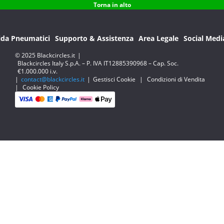
Torna in alto
ida Pneumatici
Supporto & Assistenza
Area Legale
Social Medi
© 2025 Blackcircles.it
|
Blackcircles Italy S.p.A. – P. IVA IT12885390968 – Cap. Soc.
€1.000.000 i.v.
|
contact@blackcircles.it
|
Gestisci Cookie
|
Condizioni di Vendita
|
Cookie Policy