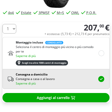
4x4
Estate
3PMSF
M+S
OWL
P.O.R.
207,
€
00
Quantità
+ ecotassa: (
5,
73
€
) =
212,
73
€
per pneumatico
Montaggio incluso
CONSIGLIATO
Seleziona il centro di montaggio più vicino o più comodo
per te
Saperne di più
Scegli tra oltre 1000 centri di montaggio
Consegna a domicilio
Consegna a casa o al lavoro
Saperne di più
Aggiungi al carrello