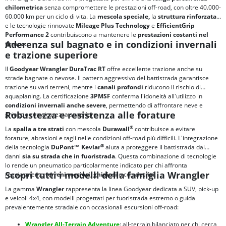
chilometrica
senza compromettere le prestazioni off-road, con oltre 40.000-
60.000 km per un ciclo di vita. La
mescola speciale,
la
struttura rinforzata
e le tecnologie rinnovate
Mileage Plus Technology
e
EfficientGrip
Performance 2
contribuiscono a mantenere le
prestazioni costanti nel
Aderenza sul bagnato e in condizioni invernali
tempo
.
e trazione superiore
Il
Goodyear Wrangler DuraTrac RT
offre eccellente trazione anche su
strade bagnate o nevose. Il pattern aggressivo del battistrada garantisce
trazione su vari terreni, mentre i
canali profondi
riducono il rischio di
aquaplaning. La certificazione
3PMSF
conferma l'idoneità all'utilizzo in
condizioni invernali anche severe
, permettendo di affrontare neve e
Robustezza e resistenza alle forature
ghiaccio con sicurezza superiore.
®
La
spalla a tre strati
con mescola
Durawall
contribuisce a evitare
forature, abrasioni e tagli nelle condizioni off-road più difficili. L'integrazione
®
della tecnologia
DuPont™ Kevlar
aiuta a proteggere il battistrada dai
danni
sia su strada che in fuoristrada
. Questa combinazione di tecnologie
lo rende un pneumatico particolarmente indicato per chi affronta
Scopri tutti i modelli della famiglia Wrangler
regolarmente
terreni rocciosi
,
ghiaiosi
o con
detriti
.
La gamma
Wrangler
rappresenta la linea Goodyear dedicata a SUV, pick-up
e veicoli 4x4, con modelli progettati per fuoristrada estremo o guida
prevalentemente stradale con occasionali escursioni off-road:
Wrangler All-Terrain Adventure
: all-terrain bilanciato per chi cerca