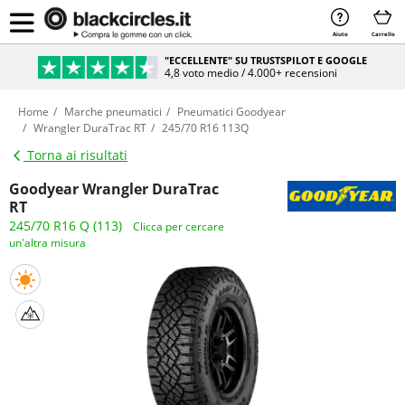
Aiuto
Carrello
"ECCELLENTE" SU TRUSTSPILOT E GOOGLE
4,8 voto medio / 4.000+ recensioni
Home
Marche pneumatici
Pneumatici Goodyear
Wrangler DuraTrac RT
245/70 R16 113Q
Torna ai risultati
Goodyear Wrangler DuraTrac
RT
245/70 R16 Q (113)
Clicca per cercare
un'altra misura