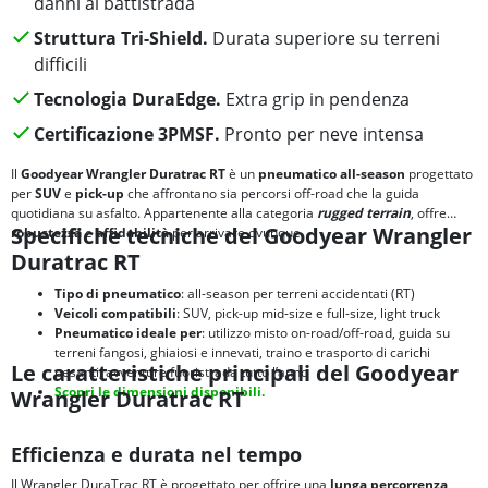
danni al battistrada
Struttura Tri-Shield.
Durata superiore su terreni
difficili
Tecnologia DuraEdge.
Extra grip in pendenza
Certificazione 3PMSF.
Pronto per neve intensa
Il
Goodyear Wrangler Duratrac RT
è un
pneumatico all-season
progettato
per
SUV
e
pick-up
che affrontano sia percorsi off-road che la guida
quotidiana su asfalto. Appartenente alla categoria
rugged terrain
,
offre
Specifiche tecniche del Goodyear Wrangler
robustezza
e
affidabilità
per arrivare ovunque.
Duratrac RT
Tipo di pneumatico
: all-season per terreni accidentati (RT)
Veicoli compatibili
: SUV, pick-up mid-size e full-size, light truck
Pneumatico ideale per
: utilizzo misto on-road/off-road, guida su
terreni fangosi, ghiaiosi e innevati, traino e trasporto di carichi
Le caratteristiche principali del Goodyear
pesanti, avventure fuoristrada tutto l’anno
Scopri le dimensioni disponibili.
Wrangler Duratrac RT
Efficienza e durata nel tempo
Il Wrangler DuraTrac RT è progettato per offrire una
lunga percorrenza