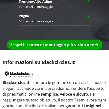
›
Trentino-Alto Adige
10+ centri di montaggio
›
Puglia
60+ centri di montaggio
Scopri il centro di montaggio più vicino a te
Informazioni su Blackcircles.it
Blackcircles.it
- compra le gomme con un click. Il nostro
slogan racchiude ciò in cui crediamo: rendere l’acquisto
di pneumatici online
semplice
,
veloce
e
sicuro
. Per
raggiungere questo obiettivo, il nostro Team lavora ogni
giorno con distributori italiani per garantirti i
migliori