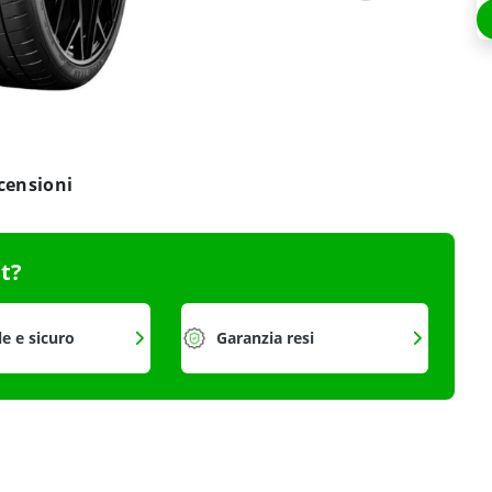
censioni
it?
le e sicuro
Garanzia resi