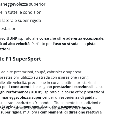
aneggevolezza superiori
 in tutte le condizioni
 laterale super rigida
restazioni
tivo UUHP
ispirato alle
corse
che offre
aderenza eccezionale
,
tà ad alta velocità
. Perfetto per l'
uso su strada
e in
pista
,
azioni
.
le F1 SuperSport
 ad alte prestazioni, coupé, cabriolet e supercar.
prestazioni, utilizzo su strada con ispirazione racing,
le alte velocità, precisione in curva e ottime prestazioni
a per i
conducenti
che esigono
prestazioni eccezionali
sia su
High Performance (UUHP)
ispirato alle
corse
offre
prestazioni
e
maneggevolezza superiori
per un'
esperienza di guida
su strade
asciutte
o frenando efficacemente in condizioni di
 l'
Eagle F1 SuperSport
. Il suo
design avanzato
, con
gere il tuo veicolo al limite in
sicurezza
e con
fiducia
.
 super rigida
, migliora i
cambiamenti di direzione reattivi
e