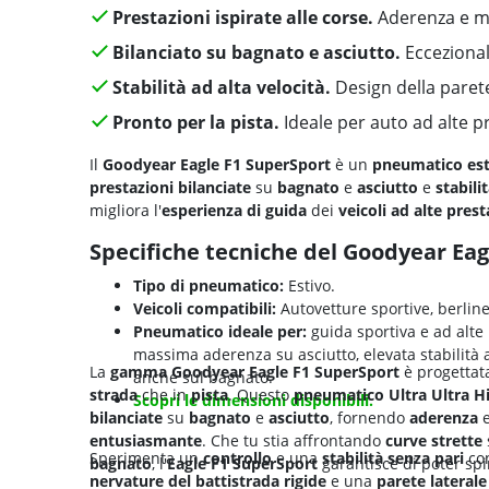
Prestazioni ispirate alle corse.
Aderenza e m
Bilanciato su bagnato e asciutto.
Eccezionale
Stabilità ad alta velocità.
Design della parete
Pronto per la pista.
Ideale per auto ad alte p
Il
Goodyear Eagle F1 SuperSport
è un
pneumatico es
prestazioni bilanciate
su
bagnato
e
asciutto
e
stabili
migliora l'
esperienza di guida
dei
veicoli ad alte prest
Specifiche tecniche del Goodyear Eag
Tipo di pneumatico:
Estivo.
Veicoli compatibili:
Autovetture sportive, berline
Pneumatico ideale per:
guida sportiva e ad alte 
massima aderenza su asciutto, elevata stabilità al
La
gamma Goodyear Eagle F1 SuperSport
è progettat
anche sul bagnato.
strada
che in
pista
. Questo
pneumatico Ultra Ultra 
Scopri le dimensioni disponibili.
bilanciate
su
bagnato
e
asciutto
, fornendo
aderenza
entusiasmante
. Che tu stia affrontando
curve strette
Sperimenta un
controllo
e una
stabilità senza pari
con
bagnato
, l'
Eagle F1 SuperSport
garantisce di poter spin
nervature del battistrada rigide
e una
parete laterale