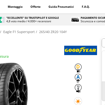
Montaggio
Offerte
Guida Pneumatici
F.A.Q.
"ECCELLENTE" SU TRUSTSPILOT E GOOGLE
PAGAMENTO SICUR
4,8 voto medio / 4.000+ recensioni
Sicurezza e comod
Eagle F1 Supersport
265/40 ZR20 104Y
Q
misura
D
A
72
B