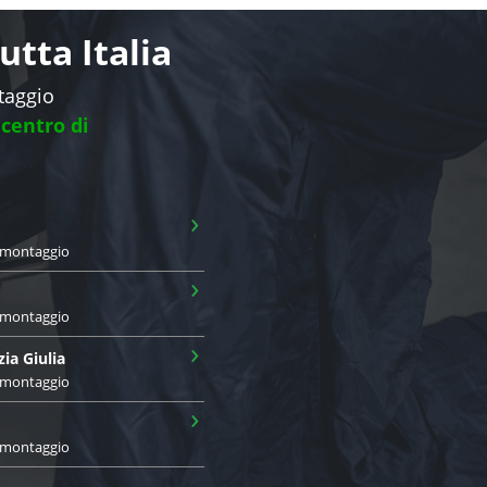
tta Italia
ntaggio
 centro di
›
i montaggio
›
i montaggio
›
zia Giulia
i montaggio
›
i montaggio