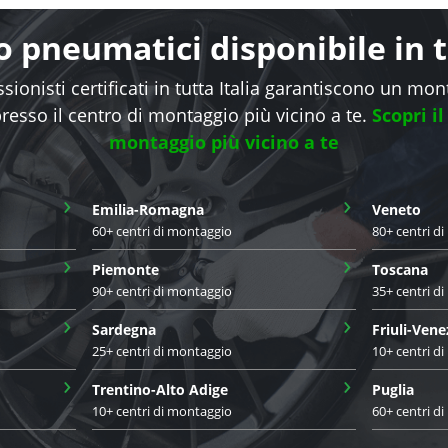
 pneumatici disponibile in tu
sionisti certificati in tutta Italia garantiscono un mo
presso il centro di montaggio più vicino a te.
Scopri il
montaggio più vicino a te
›
›
Emilia-Romagna
Veneto
60+ centri di montaggio
80+ centri d
›
›
Piemonte
Toscana
90+ centri di montaggio
35+ centri d
›
›
Sardegna
Friuli-Vene
25+ centri di montaggio
10+ centri d
›
›
Trentino-Alto Adige
Puglia
10+ centri di montaggio
60+ centri d