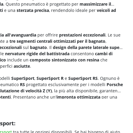
da
. Questo pneumatico è progettato per
massimizzare il
ti
e una
sterzata precisa
, rendendolo ideale per
veicoli ad
ia all'avanguardia
per offrire
prestazioni eccezionali
. Le sue
ate a
tre segmenti centrali ottimizzati per il bagnato
,
ccezionali
sul
bagnato
. Il
design della parete laterale super
 le
nervature rigide del battistrada
consentono
cambi di
ico
include un
composto sintonizzato con resina
che
perfici
asciutte
.
odelli
SuperSport
,
SuperSport R
e
SuperSport RS
. Ognuno è
pneumatico
RS
progettato esclusivamente per i modelli
Porsche
lutazione di velocità Z (Y)
, la più alta disponibile, garantendo
tenti
. Presentano anche un'
impronta ottimizzata
per una
precisione dello sterzo
e la
longevità del pneumatico
.
sport:
rsport
tra tutte le opzioni disponibili. Se hai bisogno di aiuto,