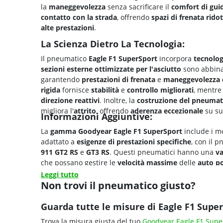
la
maneggevolezza
senza sacrificare il
comfort di gui
contatto con la strada
, offrendo
spazi di frenata ridot
alte prestazioni
.
La Scienza Dietro La Tecnologia:
Il pneumatico
Eagle F1 SuperSport
incorpora
tecnolog
sezioni esterne ottimizzate per l'asciutto
sono abbin
garantendo
prestazioni di frenata
e
maneggevolezza e
rigida
fornisce
stabilità
e
controllo migliorati
, mentre
direzione reattivi
. Inoltre, la
costruzione del pneumat
migliora l'
attrito
, offrendo
aderenza eccezionale
su su
Informazioni Aggiuntive:
La
gamma Goodyear Eagle F1 SuperSport
include i m
adattato a
esigenze di prestazioni specifiche
, con il 
911 GT2 RS
e
GT3 RS
. Questi pneumatici hanno una
va
che possano gestire le
velocità massime
delle
auto po
migliore
distribuzione della pressione
, migliorando la
Leggi tutto
Non trovi il pneumatico giusto?
Guarda tutte le misure di Eagle F1 Super
Trova la misura giusta del tuo
Goodyear Eagle F1 Supe