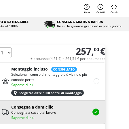
Aiuto
Contatti
Carrello
O & RATEIZZABILE
CONSEGNA GRATIS & RAPIDA
ità al 100%
Ricevi le gomme gratis ed in pochi giorni
257,
€
00
uantità
+ ecotassa: (
4,
51
€
) =
261,
51
€
per pneumatico
Montaggio incluso
CONSIGLIATO
Seleziona il centro di montaggio più vicino o più
comodo per te
Saperne di più
Scegli tra oltre 1000 centri di montaggio
Consegna a domicilio
Consegna a casa o al lavoro
Saperne di più