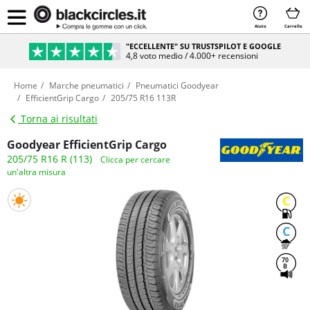
Aiuto
Carrello
"ECCELLENTE" SU TRUSTSPILOT E GOOGLE
4,8 voto medio / 4.000+ recensioni
Home
Marche pneumatici
Pneumatici Goodyear
EfficientGrip Cargo
205/75 R16 113R
Torna ai risultati
Goodyear EfficientGrip Cargo
205/75 R16 R (113)
Clicca per cercare
un'altra misura
C
C
70
B