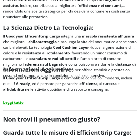
asciutte
. Inoltre, contribuisce a migliorare l’
efficienza nei consumi
,
rendendolo una scelta strategica per chi desidera contenere i costi senza
rinunciare alle prestazioni.
La Scienza Dietro La Tecnologia:
Il
Goodyear EfficientGrip Cargo
integra una
mescola resistente all’usura
che migliora il
chilometraggio
e prolunga la vita del pneumatico anche sotto
carichi elevati. La tecnologia
Cool Cushion Layer
riduce la generazione di
calore e la
resistenza al rotolamento
, favorendo un minor consumo di
carburante. Le
scanalature radiali sottili
e l’ampia area di contatto
migliorano l’
aderenza sul bagnato
e contribuiscono a ridurre la
distanza di
Informazioni Aggiuntive:
frenata
. La struttura è inoltre progettata per offrire stabilità e prestazioni
costanti nel tempo, anche in condizioni di utilizzo intensivo.
Il
Goodyear EfficientGrip Cargo
è compatibile con veicoli moderni, inclusi
quelli
EV-ready
, ed è pensato per garantire
efficienza
,
sicurezza
e
affidabilità
nelle attività quotidiane di trasporto e consegna.
Leggi tutto
Non trovi il pneumatico giusto?
Guarda tutte le misure di EfficientGrip Cargo: