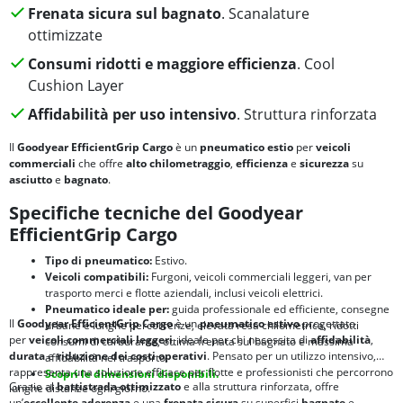
Frenata sicura sul bagnato
. Scanalature
ottimizzate
Consumi ridotti e maggiore efficienza
. Cool
Cushion Layer
Affidabilità per uso intensivo
. Struttura rinforzata
Il
Goodyear EfficientGrip Cargo
è un
pneumatico estio
per
veicoli
commerciali
che offre
alto chilometraggio
,
efficienza
e
sicurezza
su
asciutto
e
bagnato
.
Specifiche tecniche del Goodyear
EfficientGrip Cargo
Tipo di pneumatico:
Estivo.
Veicoli compatibili:
Furgoni, veicoli commerciali leggeri, van per
trasporto merci e flotte aziendali, inclusi veicoli elettrici.
Pneumatico ideale per:
guida professionale ed efficiente, consegne
Il
Goodyear EfficientGrip Cargo
è un
pneumatico
estivo
progettato
urbane e lunghe percorrenze, elevata resa chilometrica, ridotti
per
veicoli commerciali leggeri
, ideale per chi necessita di
affidabilità
,
consumi di carburante, ottima frenata sul bagnato e massima
durata
e
riduzione dei costi operativi
. Pensato per un utilizzo intensivo,
affidabilità nel trasporto.
rappresenta una soluzione efficace per flotte e professionisti che percorrono
Scopri le dimensioni disponibili.
Grazie al
battistrada ottimizzato
e alla struttura rinforzata, offre
lunghe distanze ogni giorno.
un’
eccellente
aderenza
e una
frenata sicura
su superfici
bagnate
e