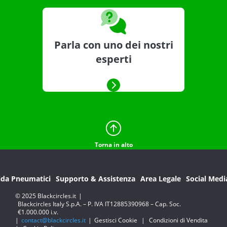
Parla con uno dei nostri
esperti
Torna in alto
ida Pneumatici
Supporto & Assistenza
Area Legale
Social Medi
© 2025 Blackcircles.it
|
Blackcircles Italy S.p.A. – P. IVA IT12885390968 – Cap. Soc.
€1.000.000 i.v.
|
contact@blackcircles.it
|
Gestisci Cookie
|
Condizioni di Vendita