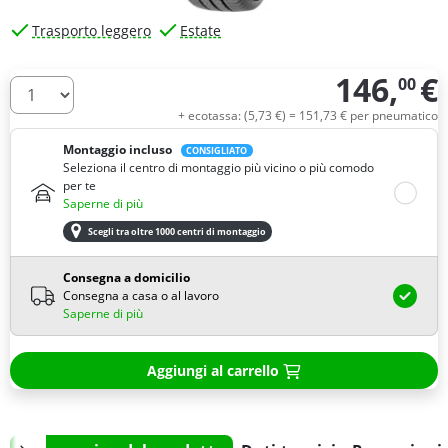
Trasporto leggero
Estate
146,
€
00
Quantità
+ ecotassa: (
5,
73
€
) =
151,
73
€
per pneumatico
Montaggio incluso
CONSIGLIATO
Seleziona il centro di montaggio più vicino o più comodo
per te
Saperne di più
Scegli tra oltre 1000 centri di montaggio
Consegna a domicilio
Consegna a casa o al lavoro
Saperne di più
Aggiungi al carrello