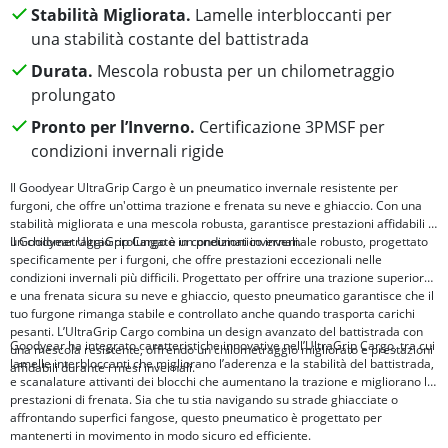
Stabilità Migliorata.
Lamelle interbloccanti per
una stabilità costante del battistrada
Durata.
Mescola robusta per un chilometraggio
prolungato
Pronto per l’Inverno.
Certificazione 3PMSF per
condizioni invernali rigide
Il Goodyear UltraGrip Cargo è un pneumatico invernale resistente per
furgoni, che offre un'ottima trazione e frenata su neve e ghiaccio. Con una
stabilità migliorata e una mescola robusta, garantisce prestazioni affidabili e
un chilometraggio prolungato in condizioni invernali.
Il Goodyear UltraGrip Cargo è un pneumatico invernale robusto, progettato
specificamente per i furgoni, che offre prestazioni eccezionali nelle
condizioni invernali più difficili. Progettato per offrire una trazione superiore
e una frenata sicura su neve e ghiaccio, questo pneumatico garantisce che il
tuo furgone rimanga stabile e controllato anche quando trasporta carichi
pesanti. L’UltraGrip Cargo combina un design avanzato del battistrada con
Goodyear ha integrato caratteristiche innovative nell’UltraGrip Cargo, tra cui
una mescola resistente, offrendo un chilometraggio migliorato e prestazioni
lamelle interbloccanti che migliorano l’aderenza e la stabilità del battistrada,
affidabili durante i mesi invernali.
e scanalature attivanti dei blocchi che aumentano la trazione e migliorano le
prestazioni di frenata. Sia che tu stia navigando su strade ghiacciate o
affrontando superfici fangose, questo pneumatico è progettato per
mantenerti in movimento in modo sicuro ed efficiente.