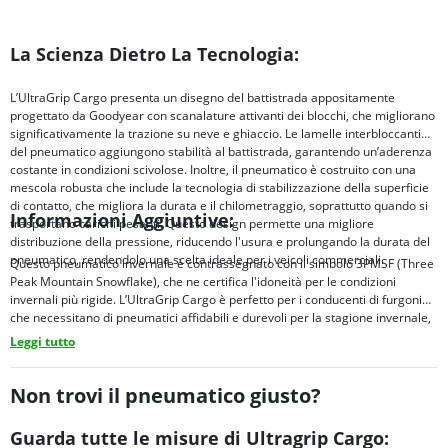
La Scienza Dietro La Tecnologia:
L’UltraGrip Cargo presenta un disegno del battistrada appositamente
progettato da Goodyear con scanalature attivanti dei blocchi, che migliorano
significativamente la trazione su neve e ghiaccio. Le lamelle interbloccanti
del pneumatico aggiungono stabilità al battistrada, garantendo un’aderenza
costante in condizioni scivolose. Inoltre, il pneumatico è costruito con una
mescola robusta che include la tecnologia di stabilizzazione della superficie
di contatto, che migliora la durata e il chilometraggio, soprattutto quando si
Informazioni Aggiuntive:
trasportano carichi pesanti. Questo design permette una migliore
distribuzione della pressione, riducendo l'usura e prolungando la durata del
pneumatico, rendendolo una scelta ideale per i veicoli commerciali.
Questo pneumatico invernale è contrassegnato con il simbolo 3PMSF (Three
Peak Mountain Snowflake), che ne certifica l'idoneità per le condizioni
invernali più rigide. L’UltraGrip Cargo è perfetto per i conducenti di furgoni
che necessitano di pneumatici affidabili e durevoli per la stagione invernale,
offrendo sicurezza e prestazioni in climi freddi.
Leggi tutto
Non trovi il pneumatico giusto?
Guarda tutte le misure di Ultragrip Cargo: