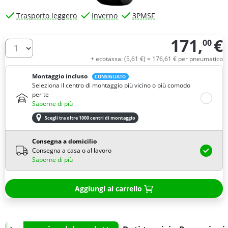
Trasporto leggero
Inverno
3PMSF
171,
€
00
Quantità
+ ecotassa: (
5,
61
€
) =
176,
61
€
per pneumatico
Montaggio incluso
CONSIGLIATO
Seleziona il centro di montaggio più vicino o più comodo
per te
Saperne di più
Scegli tra oltre 1000 centri di montaggio
Consegna a domicilio
Consegna a casa o al lavoro
Saperne di più
Aggiungi al carrello