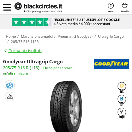
Aiuto
Carrello
"ECCELLENTE" SU TRUSTSPILOT E GOOGLE
4,8 voto medio / 4.000+ recensioni
Home
Marche pneumatici
Pneumatici Goodyear
Ultragrip Cargo
205/75 R16 113R
Torna ai risultati
Goodyear Ultragrip Cargo
205/75 R16 R (113)
Clicca per cercare
un'altra misura
D
B
73
B