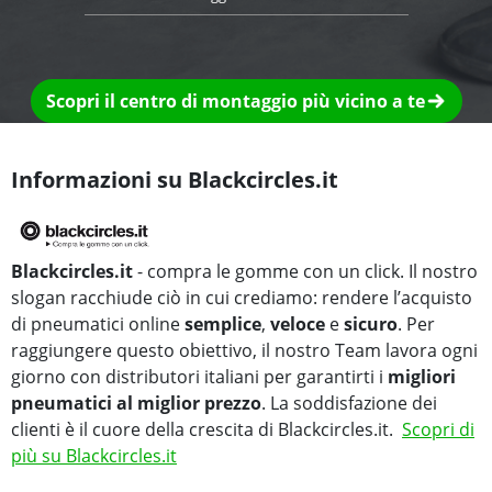
Scopri il centro di montaggio più vicino a te
Informazioni su Blackcircles.it
Blackcircles.it
- compra le gomme con un click. Il nostro
slogan racchiude ciò in cui crediamo: rendere l’acquisto
di pneumatici online
semplice
,
veloce
e
sicuro
. Per
raggiungere questo obiettivo, il nostro Team lavora ogni
giorno con distributori italiani per garantirti i
migliori
pneumatici al miglior prezzo
. La soddisfazione dei
clienti è il cuore della crescita di Blackcircles.it.
Scopri di
più su Blackcircles.it