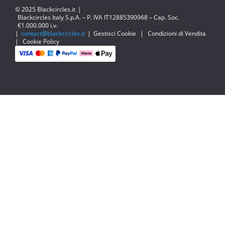
© 2025 Blackcircles.it
|
Blackcircles Italy S.p.A. – P. IVA IT12885390968 – Cap. Soc.
€1.000.000 i.v.
|
contact@blackcircles.it
|
Gestisci Cookie
|
Condizioni di Vendita
|
Cookie Policy