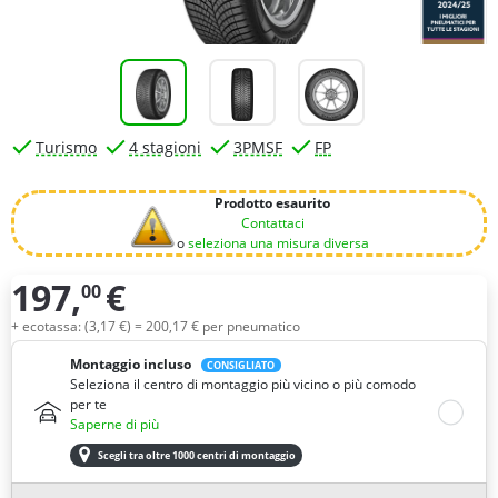
Turismo
4 stagioni
3PMSF
FP
Prodotto esaurito
Contattaci
o
seleziona una misura diversa
197,
€
00
Quantità
+ ecotassa: (
3,
17
€
) =
200,
17
€
per pneumatico
Montaggio incluso
CONSIGLIATO
Seleziona il centro di montaggio più vicino o più comodo
per te
Saperne di più
Scegli tra oltre 1000 centri di montaggio