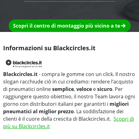
Scopri il centro di montaggio più vicino a te
Informazioni su Blackcircles.it
Blackcircles.it
- compra le gomme con un click. Il nostro
slogan racchiude ciò in cui crediamo: rendere l’acquisto
di pneumatici online
semplice
,
veloce
e
sicuro
. Per
raggiungere questo obiettivo, il nostro Team lavora ogni
giorno con distributori italiani per garantirti i
migliori
pneumatici al miglior prezzo
. La soddisfazione dei
clienti è il cuore della crescita di Blackcircles.it.
Scopri di
più su Blackcircles.it