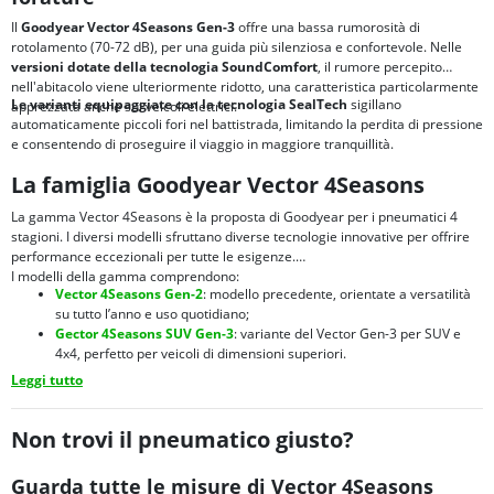
Il
Goodyear Vector 4Seasons Gen-3
offre una bassa rumorosità di
rotolamento (70-72 dB), per una guida più silenziosa e confortevole. Nelle
versioni dotate della tecnologia SoundComfort
, il rumore percepito
nell'abitacolo viene ulteriormente ridotto, una caratteristica particolarmente
Le varianti equipaggiate con la tecnologia SealTech
sigillano
apprezzata anche sui veicoli elettrici.
automaticamente piccoli fori nel battistrada, limitando la perdita di pressione
e consentendo di proseguire il viaggio in maggiore tranquillità.
La famiglia Goodyear Vector 4Seasons
La gamma Vector 4Seasons è la proposta di Goodyear per i pneumatici 4
stagioni. I diversi modelli sfruttano diverse tecnologie innovative per offrire
performance eccezionali per tutte le esigenze.
I modelli della gamma comprendono:
Vector 4Seasons Gen-2
: modello precedente, orientate a versatilità
su tutto l’anno e uso quotidiano;
Gector 4Seasons SUV Gen-3
: variante del Vector Gen-3 per SUV e
4x4, perfetto per veicoli di dimensioni superiori.
Leggi tutto
Non trovi il pneumatico giusto?
Guarda tutte le misure di Vector 4Seasons