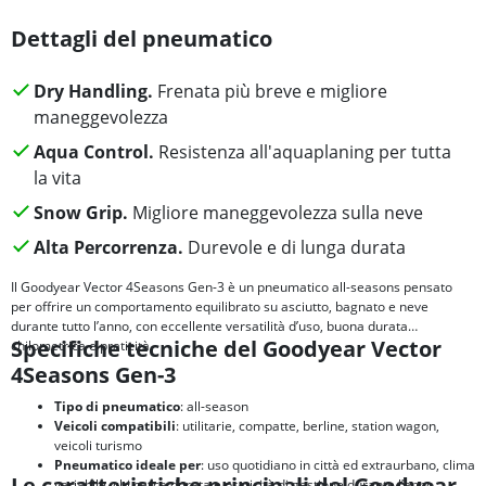
Dettagli del pneumatico
Dry Handling.
Frenata più breve e migliore
maneggevolezza
Aqua Control.
Resistenza all'aquaplaning per tutta
la vita
Snow Grip.
Migliore maneggevolezza sulla neve
Alta Percorrenza.
Durevole e di lunga durata
Il Goodyear Vector 4Seasons Gen-3 è un pneumatico all-seasons pensato
per offrire un comportamento equilibrato su asciutto, bagnato e neve
durante tutto l’anno, con eccellente versatilità d’uso, buona durata
Specifiche tecniche del Goodyear Vector
chilometrica e praticità.
4Seasons Gen-3
Tipo di pneumatico
: all-season
Veicoli compatibili
: utilitarie, compatte, berline, station wagon,
veicoli turismo
Pneumatico ideale per
: uso quotidiano in città ed extraurbano, clima
Le caratteristiche principali del Goodyear
variabile, chi cerca durata e praticità di gestione durante l’anno