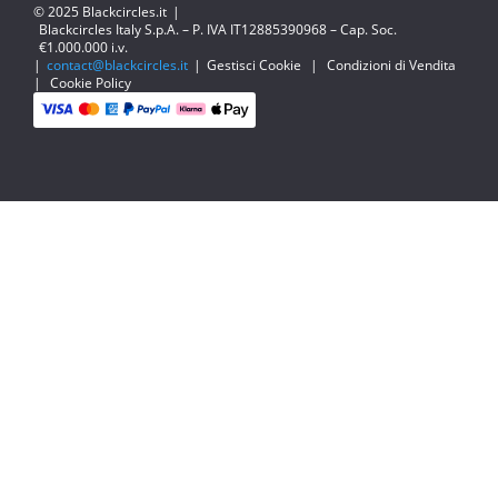
© 2025 Blackcircles.it
|
Blackcircles Italy S.p.A. – P. IVA IT12885390968 – Cap. Soc.
€1.000.000 i.v.
|
contact@blackcircles.it
|
Gestisci Cookie
|
Condizioni di Vendita
|
Cookie Policy