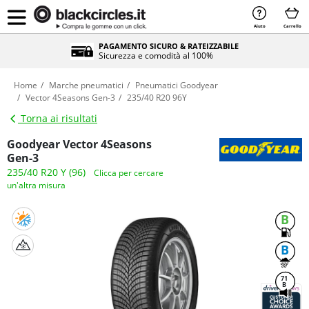
Aiuto
Carrello
PAGAMENTO SICURO & RATEIZZABILE
Sicurezza e comodità al 100%
Home
Marche pneumatici
Pneumatici Goodyear
Vector 4Seasons Gen-3
235/40 R20 96Y
Torna ai risultati
Goodyear Vector 4Seasons
Gen-3
235/40 R20 Y (96)
Clicca per cercare
un'altra misura
B
B
71
B