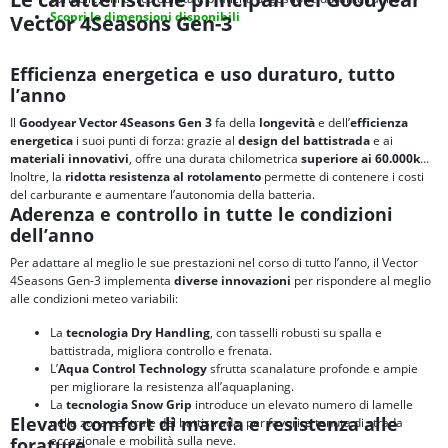
Scopri le dimensioni disponibili
Vector 4Seasons Gen-3
Efficienza energetica e uso duraturo, tutto
l’anno
Il
Goodyear Vector 4Seasons Gen 3
fa della
longevità
e dell’
efficienza
energetica
i suoi punti di forza: grazie al
design del battistrada
e ai
materiali innovativi
, offre una durata chilometrica
superiore ai 60.000km
.
Inoltre, la
ridotta resistenza al rotolamento
permette di contenere i costi
del carburante e aumentare l’autonomia della batteria.
Aderenza e controllo in tutte le condizioni
dell’anno
Per adattare al meglio le sue prestazioni nel corso di tutto l’anno, il Vector
4Seasons Gen-3 implementa
diverse innovazioni
per rispondere al meglio
alle condizioni meteo variabili:
La
tecnologia Dry Handling
, con tasselli robusti su spalla e
battistrada, migliora controllo e frenata.
L’
Aqua Control
Technology
sfrutta scanalature profonde e ampie
per migliorare la resistenza all’aquaplaning.
La
tecnologia Snow Grip
introduce un elevato numero di lamelle
Elevato comfort di marcia e resistenza alle
nella zona centrale del battistrada, per favorire tenuta di strada
eccezionale e mobilità sulla neve.
forature