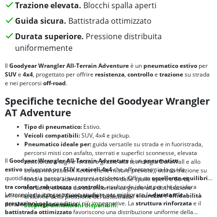
Trazione elevata.
Blocchi spalla aperti
Guida sicura.
Battistrada ottimizzato
Durata superiore.
Pressione distribuita
uniformemente
Il
Goodyear Wrangler All-Terrain Adventure
è un
pneumatico estivo
per
SUV
e
4x4
, progettato per offrire
resistenza
,
controllo
e
trazione
su strada
e nei percorsi
off-road
.
Specifiche tecniche del Goodyear Wrangler
AT Adventure
Tipo di pneumatico:
Estivo.
Veicoli compatibili:
SUV, 4x4 e pickup.
Pneumatico ideale per:
guida versatile su strada e in fuoristrada,
percorsi misti con asfalto, sterrati e superfici sconnesse, elevata
Il
Goodyear Wrangler All-Terrain Adventure
è un
pneumatico
resistenza a tagli e forature grazie alla tecnologia DuraWall e allo
estivo
sviluppato per
SUV
e
veicoli 4x4
che affrontano sia la guida
strato rinforzato in Kevlar (nelle misure previste), ottima trazione su
quotidiana sia percorsi su terreni accidentati. Offre un
eccellente equilibrio
fondi a bassa aderenza con blocchi delle spalle aperti e bordi
tra
comfort
,
robustezza
e
controllo
, risultando ideale per chi desidera
mordenti, elevata durata chilometrica grazie alla distribuzione
Le tecnologie integrate sono studiate per migliorare la
durata
e le
affrontare l'asfalto e il
fuoristrada
con la stessa
sicurezza
e
affidabilità
uniforme della pressione del battistrada.
prestazioni
nelle condizioni più impegnative. La
struttura rinforzata
e il
durante la
stagione estiva
.
Scopri le dimensioni disponibili.
battistrada ottimizzato
favoriscono una distribuzione uniforme della