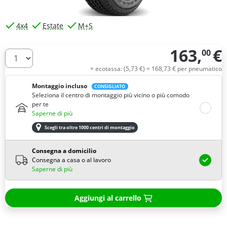
4x4
Estate
M+S
163,
€
00
Quantità
+ ecotassa: (
5,
73
€
) =
168,
73
€
per pneumatico
Montaggio incluso
CONSIGLIATO
Seleziona il centro di montaggio più vicino o più comodo
per te
Saperne di più
Scegli tra oltre 1000 centri di montaggio
Consegna a domicilio
Consegna a casa o al lavoro
Saperne di più
Aggiungi al carrello