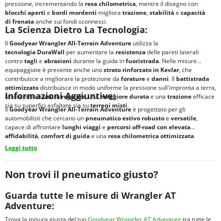
pressione, incrementando la
resa chilometrica
, mentre il disegno con
blocchi aperti
e
bordi mordenti
migliora
trazione
,
stabilità
e
capacità
di
frenata
anche sui fondi sconnessi.
La Scienza Dietro La Tecnologia:
Il
Goodyear Wrangler All-Terrain Adventure
utilizza la
tecnologia
DuraWall
per aumentare la
resistenza
delle pareti laterali
contro
tagli
e
abrasioni
durante la guida in
fuoristrada
. Nelle misure
equipaggiate è presente anche uno
strato rinforzato in Kevlar
, che
contribuisce a migliorare la protezione da
forature
e
danni
. Il
battistrada
ottimizzato
distribuisce in modo uniforme la pressione sull'impronta a terra,
Informazioni Aggiuntive:
favorendo un'
usura regolare
, una
maggiore durata
e una
trazione
efficace
sia su superfici asfaltate sia su
terreni misti
.
Il
Goodyear Wrangler All-Terrain Adventure
è progettato per gli
automobilisti che cercano un
pneumatico estivo
robusto
e
versatile
,
capace di affrontare
lunghi viaggi
e
percorsi
off-road
con elevata
affidabilità
,
comfort di guida
e una
resa chilometrica
ottimizzata
.
Leggi tutto
Non trovi il pneumatico giusto?
Guarda tutte le misure di Wrangler AT
Adventure:
Trova la misura giusta del tuo
Goodyear Wrangler AT Adventure
tra tutte le