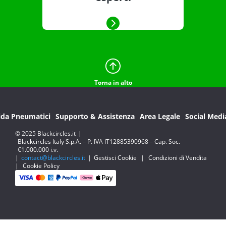
Torna in alto
ida Pneumatici
Supporto & Assistenza
Area Legale
Social Medi
© 2025 Blackcircles.it
|
Blackcircles Italy S.p.A. – P. IVA IT12885390968 – Cap. Soc.
€1.000.000 i.v.
|
contact@blackcircles.it
|
Gestisci Cookie
|
Condizioni di Vendita
|
Cookie Policy