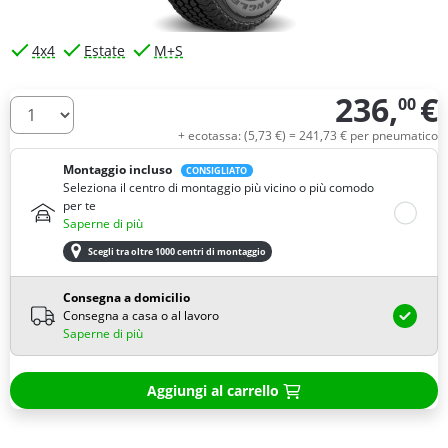
4x4
Estate
M+S
236,
€
00
Quantità
+ ecotassa: (
5,
73
€
) =
241,
73
€
per pneumatico
Montaggio incluso
CONSIGLIATO
Seleziona il centro di montaggio più vicino o più comodo
per te
Saperne di più
Scegli tra oltre 1000 centri di montaggio
Consegna a domicilio
Consegna a casa o al lavoro
Saperne di più
Aggiungi al carrello