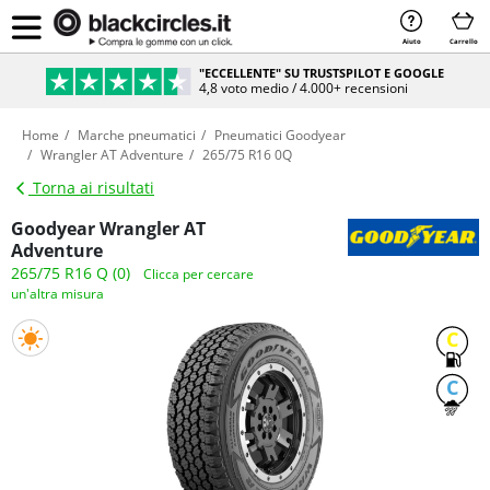
Aiuto
Carrello
"ECCELLENTE" SU TRUSTSPILOT E GOOGLE
4,8 voto medio / 4.000+ recensioni
Home
Marche pneumatici
Pneumatici Goodyear
Wrangler AT Adventure
265/75 R16 0Q
Torna ai risultati
Goodyear Wrangler AT
Adventure
265/75 R16 Q (0)
Clicca per cercare
un'altra misura
C
C