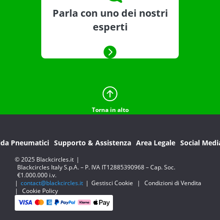
Parla con uno dei nostri
esperti
Torna in alto
ida Pneumatici
Supporto & Assistenza
Area Legale
Social Medi
© 2025 Blackcircles.it
|
Blackcircles Italy S.p.A. – P. IVA IT12885390968 – Cap. Soc.
€1.000.000 i.v.
|
contact@blackcircles.it
|
Gestisci Cookie
|
Condizioni di Vendita
|
Cookie Policy