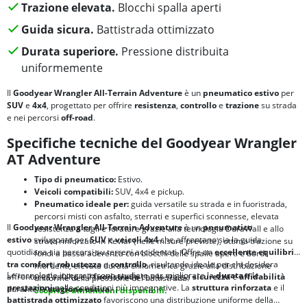
Trazione elevata.
Blocchi spalla aperti
Guida sicura.
Battistrada ottimizzato
Durata superiore.
Pressione distribuita
uniformemente
Il
Goodyear Wrangler All-Terrain Adventure
è un
pneumatico estivo
per
SUV
e
4x4
, progettato per offrire
resistenza
,
controllo
e
trazione
su strada
e nei percorsi
off-road
.
Specifiche tecniche del Goodyear Wrangler
AT Adventure
Tipo di pneumatico:
Estivo.
Veicoli compatibili:
SUV, 4x4 e pickup.
Pneumatico ideale per:
guida versatile su strada e in fuoristrada,
percorsi misti con asfalto, sterrati e superfici sconnesse, elevata
Il
Goodyear Wrangler All-Terrain Adventure
è un
pneumatico
resistenza a tagli e forature grazie alla tecnologia DuraWall e allo
estivo
sviluppato per
SUV
e
veicoli 4x4
che affrontano sia la guida
strato rinforzato in Kevlar (nelle misure previste), ottima trazione su
quotidiana sia percorsi su terreni accidentati. Offre un
eccellente equilibrio
fondi a bassa aderenza con blocchi delle spalle aperti e bordi
tra
comfort
,
robustezza
e
controllo
, risultando ideale per chi desidera
mordenti, elevata durata chilometrica grazie alla distribuzione
Le tecnologie integrate sono studiate per migliorare la
durata
e le
affrontare l'asfalto e il
fuoristrada
con la stessa
sicurezza
e
affidabilità
uniforme della pressione del battistrada.
prestazioni
nelle condizioni più impegnative. La
struttura rinforzata
e il
durante la
stagione estiva
.
Scopri le dimensioni disponibili.
battistrada ottimizzato
favoriscono una distribuzione uniforme della