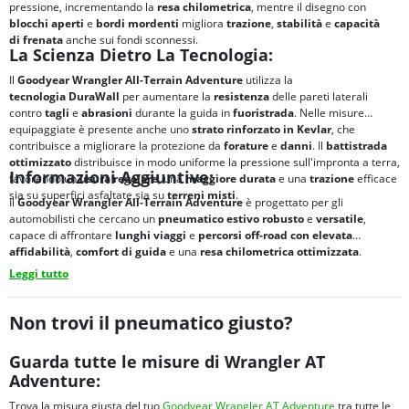
pressione, incrementando la
resa chilometrica
, mentre il disegno con
blocchi aperti
e
bordi mordenti
migliora
trazione
,
stabilità
e
capacità
di
frenata
anche sui fondi sconnessi.
La Scienza Dietro La Tecnologia:
Il
Goodyear Wrangler All-Terrain Adventure
utilizza la
tecnologia
DuraWall
per aumentare la
resistenza
delle pareti laterali
contro
tagli
e
abrasioni
durante la guida in
fuoristrada
. Nelle misure
equipaggiate è presente anche uno
strato rinforzato in Kevlar
, che
contribuisce a migliorare la protezione da
forature
e
danni
. Il
battistrada
ottimizzato
distribuisce in modo uniforme la pressione sull'impronta a terra,
Informazioni Aggiuntive:
favorendo un'
usura regolare
, una
maggiore durata
e una
trazione
efficace
sia su superfici asfaltate sia su
terreni misti
.
Il
Goodyear Wrangler All-Terrain Adventure
è progettato per gli
automobilisti che cercano un
pneumatico estivo
robusto
e
versatile
,
capace di affrontare
lunghi viaggi
e
percorsi
off-road
con elevata
affidabilità
,
comfort di guida
e una
resa chilometrica
ottimizzata
.
Leggi tutto
Non trovi il pneumatico giusto?
Guarda tutte le misure di Wrangler AT
Adventure:
Trova la misura giusta del tuo
Goodyear Wrangler AT Adventure
tra tutte le