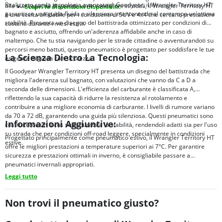
Realizzato con la tecnologia avanzata di Goodyear, il Wrangler Territory HT
alla sua capacità di gestire varie condizioni stradali, il Wrangler Territory HT
Scopri le dimensioni disponibili.
garantisce una guida fluida e silenziosa, mantenendo al contempo un'ottima
è una scelta affidabile per i conducenti di SUV e 4x4 che cercano prestazioni
stabilità. Presenta un disegno del battistrada ottimizzato per condizioni di
costanti durante i mesi estivi.
bagnato e asciutto, offrendo un'aderenza affidabile anche in caso di
maltempo. Che tu stia navigando per le strade cittadine o avventurandoti su
percorsi meno battuti, questo pneumatico è progettato per soddisfare le tue
La Scienza Dietro La Tecnologia:
esigenze di guida con sicurezza.
Il Goodyear Wrangler Territory HT presenta un disegno del battistrada che
migliora l'aderenza sul bagnato, con valutazioni che vanno da C a D a
seconda delle dimensioni. L'efficienza del carburante è classificata A,
riflettendo la sua capacità di ridurre la resistenza al rotolamento e
contribuire a una migliore economia di carburante. I livelli di rumore variano
da 70 a 72 dB, garantendo una guida più silenziosa. Questi pneumatici sono
Informazioni Aggiuntive:
costruiti con un focus sulla durata e la stabilità, rendendoli adatti sia per l'uso
su strada che per condizioni off-road leggere, specialmente in condizioni
Progettato principalmente come pneumatico estivo, il Wrangler Territory HT
estive.
offre le migliori prestazioni a temperature superiori ai 7°C. Per garantire
sicurezza e prestazioni ottimali in inverno, è consigliabile passare a
pneumatici invernali appropriati.
Leggi tutto
Non trovi il pneumatico giusto?