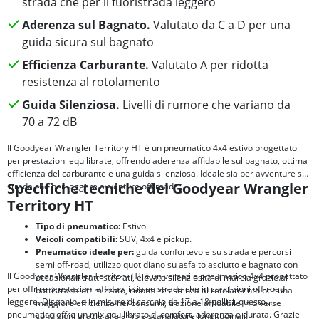
strada che per il fuoristrada leggero
Aderenza sul Bagnato.
Valutato da C a D per una
guida sicura sul bagnato
Efficienza Carburante.
Valutato A per ridotta
resistenza al rotolamento
Guida Silenziosa.
Livelli di rumore che variano da
70 a 72 dB
Il Goodyear Wrangler Territory HT è un pneumatico 4x4 estivo progettato
per prestazioni equilibrate, offrendo aderenza affidabile sul bagnato, ottima
efficienza del carburante e una guida silenziosa. Ideale sia per avventure su
Specifiche tecniche del Goodyear Wrangler
strada che per leggere avventure off-road.
Territory HT
Tipo di pneumatico:
Estivo.
Veicoli compatibili:
SUV, 4x4 e pickup.
Pneumatico ideale per:
guida confortevole su strada e percorsi
semi off-road, utilizzo quotidiano su asfalto asciutto e bagnato con
Il Goodyear Wrangler Territory HT è un versatile pneumatico 4x4 progettato
occasionali tratti sterrati, elevata silenziosità di marcia grazie al
per offrire prestazioni affidabili sia su strada che in condizioni off-road
battistrada ottimizzato, ridotta resistenza al rotolamento per una
leggere. Disponibile in misure di cerchio da 17 a 18 pollici, questo
maggiore efficienza nei consumi, trazione affidabile in diverse
pneumatico offre un mix equilibrato di comfort, aderenza e durata. Grazie
condizioni grazie alle ampie scanalature longitudinali.