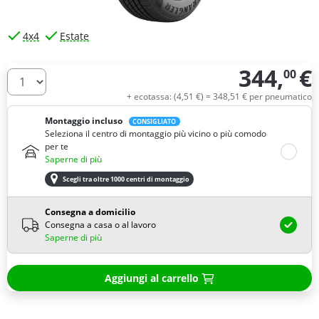
4x4
Estate
344,
€
00
Quantità
+ ecotassa: (
4,
51
€
) =
348,
51
€
per pneumatico
Montaggio incluso
CONSIGLIATO
Seleziona il centro di montaggio più vicino o più comodo
per te
Saperne di più
Scegli tra oltre 1000 centri di montaggio
Consegna a domicilio
Consegna a casa o al lavoro
Saperne di più
Aggiungi al carrello