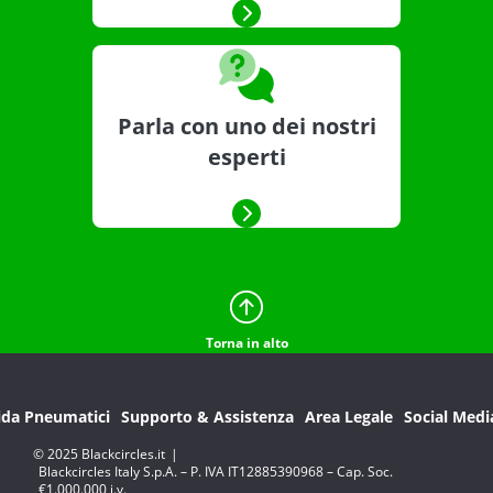
Parla con uno dei nostri
esperti
Torna in alto
ida Pneumatici
Supporto & Assistenza
Area Legale
Social Medi
© 2025 Blackcircles.it
|
Blackcircles Italy S.p.A. – P. IVA IT12885390968 – Cap. Soc.
€1.000.000 i.v.