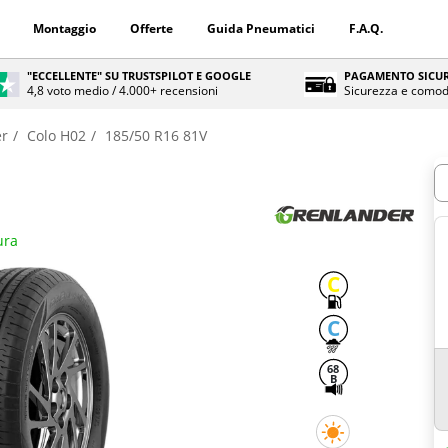
Montaggio
Offerte
Guida Pneumatici
F.A.Q.
"ECCELLENTE" SU TRUSTSPILOT E GOOGLE
PAGAMENTO SICUR
4,8 voto medio / 4.000+ recensioni
Sicurezza e comod
er
Colo H02
185/50 R16 81V
Q
ura
C
C
68
B