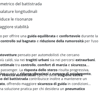
metrico del battistrada
alature longitudinali
riduce le risonanze
aggiore stabilità
o per offrire una
guida equilibrata
e
confortevole
durante la
,
controllo sul bagnato
e
riduzione della rumorosità
per l’uso
utovetture
pensato per automobilisti che cercano
iù caldi, sia nei
tragitti urbani
sia nei percorsi
extraurbani
.
 ottimale
tra
controllo
,
comfort di marcia
e
sicurezza
,
 passenger. La
risposta dello sterzo
risulta progressiva,
tivo
punta a
ridurre vibrazioni
e
rumore di rotolamento
,
le
velocità autostradali
tipiche della
stagione estiva
.
o del battistrada
contribuisce inoltre a mantenere un
ato
, offrendo maggiore
sicurezza di guida
in condizioni
a soluzione pratica per chi desidera un
pneumatico