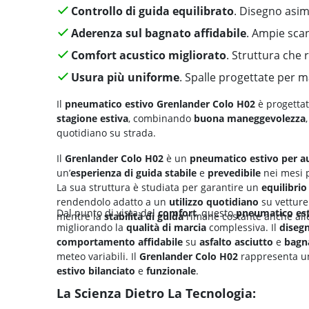
Controllo di guida equilibrato
. Disegno asim
Aderenza sul bagnato affidabile
. Ampie scan
Comfort acustico migliorato
. Struttura che 
Usura più uniforme
. Spalle progettate per m
Il
pneumatico estivo
Grenlander Colo H02
è progettat
stagione estiva
, combinando
buona maneggevolezza
quotidiano su strada.
Il
Grenlander Colo H02
è un
pneumatico estivo per a
un’
esperienza di guida stabile
e
prevedibile
nei mesi p
La sua struttura è studiata per garantire un
equilibrio
rendendolo adatto a un
utilizzo quotidiano
su vetture
Dal punto di vista del
comfort
, questo
pneumatico es
mentre la
stabilità di guida
rimane costante anche al
migliorando la
qualità di marcia
complessiva. Il
disegn
comportamento affidabile
su
asfalto asciutto
e
bagn
meteo variabili. Il
Grenlander Colo H02
rappresenta un
estivo
bilanciato
e
funzionale
.
La Scienza Dietro La Tecnologia: