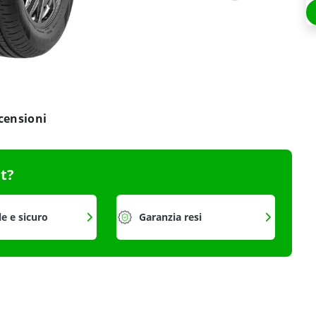
censioni
it?
le e sicuro
Garanzia resi