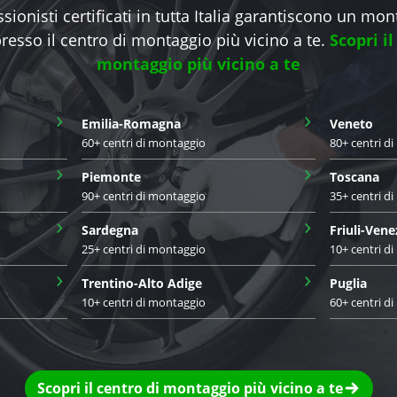
sionisti certificati in tutta Italia garantiscono un mo
presso il centro di montaggio più vicino a te.
Scopri il
montaggio più vicino a te
›
›
Emilia-Romagna
Veneto
60+ centri di montaggio
80+ centri d
›
›
Piemonte
Toscana
90+ centri di montaggio
35+ centri d
›
›
Sardegna
Friuli-Vene
25+ centri di montaggio
10+ centri d
›
›
Trentino-Alto Adige
Puglia
10+ centri di montaggio
60+ centri d
Scopri il centro di montaggio più vicino a te