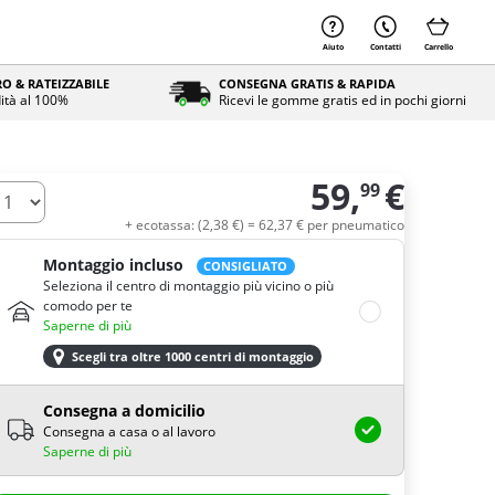
Aiuto
Contatti
Carrello
O & RATEIZZABILE
CONSEGNA GRATIS & RAPIDA
ità al 100%
Ricevi le gomme gratis ed in pochi giorni
59,
€
99
uantità
+ ecotassa: (
2,
38
€
) =
62,
37
€
per pneumatico
Montaggio incluso
CONSIGLIATO
Seleziona il centro di montaggio più vicino o più
comodo per te
Saperne di più
Scegli tra oltre 1000 centri di montaggio
Consegna a domicilio
Consegna a casa o al lavoro
Saperne di più