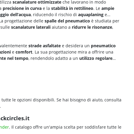
ilizza
scanalature ottimizzate
che lavorano in modo
la
precisione in curva
e la
stabilità in rettilineo
. Le
ampie
ggio dell’acqua
, riducendo il rischio di
aquaplaning
e
 La progettazione delle
spalle del pneumatico
è studiata per
 sulle
scanalature laterali
aiutano a
ridurre le risonanze
,
revalentemente
strade asfaltate
e desidera un
pneumatico
azioni
e
comfort
. La sua progettazione mira a offrire una
ante nel tempo
, rendendolo adatto a un
utilizzo regolare
 tutte le opzioni disponibili. Se hai bisogno di aiuto, consulta
.
kcircles.it
nder
. Il catalogo offre un'ampia scelta per soddisfare tutte le