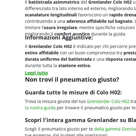
Il
battistrada asimmetrico
del
Grenlander Colo H02
ut
differenziato tra lato interno ed esterno, migliorando 
scanalature longitudinali
favoriscono un
rapido drena
contribuendo a una
aderenza affidabile sul bagnato
.
limitare l’
usura irregolare
, mentre specifiche soluzioni
migliorando il
comfort acustico
durante la guida.
Informazioni Aggiuntive:
Il
Grenlander Colo H02
è indicato per chi percorre p
estivo affidabile
con un buon compromesso tra
prest
durata uniforme del battistrada
e una
risposta cost
durante tutta la
stagione estiva
.
Leggi tutto
Non trovi il pneumatico giusto?
Guarda tutte le misure di Colo H02:
Trova la misura giusta del tuo
Grenlander Colo H02
tra
la nostra guida
per trovare il pneumatico giusto per te
Scopri l'intera gamma Grenlander su Blac
Scegli il pneumatico giusto per te
della gamma Grenla
tue esigenze, dal budget alle prestazioni.