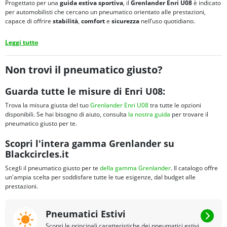
Progettato per una
guida estiva sportiva
, il
Grenlander Enri U08
è indicato
per automobilisti che cercano un pneumatico orientato alle prestazioni,
capace di offrire
stabilità
,
comfort
e
sicurezza
nell’uso quotidiano.
Leggi tutto
Non trovi il pneumatico giusto?
Guarda tutte le misure di Enri U08:
Trova la misura giusta del tuo
Grenlander Enri U08
tra tutte le opzioni
disponibili. Se hai bisogno di aiuto, consulta
la nostra guida
per trovare il
pneumatico giusto per te.
Scopri l'intera gamma Grenlander su
Blackcircles.it
Scegli il pneumatico giusto per te
della gamma Grenlander
. Il catalogo offre
un'ampia scelta per soddisfare tutte le tue esigenze, dal budget alle
prestazioni.
Pneumatici Estivi
Scopri le principali caratteristiche dei pneumatici estivi.