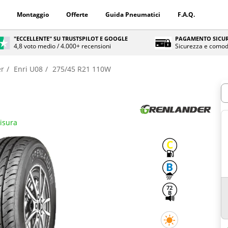
Montaggio
Offerte
Guida Pneumatici
F.A.Q.
"ECCELLENTE" SU TRUSTSPILOT E GOOGLE
PAGAMENTO SICUR
4,8 voto medio / 4.000+ recensioni
Sicurezza e comod
er
Enri U08
275/45 R21 110W
Q
misura
C
B
72
B