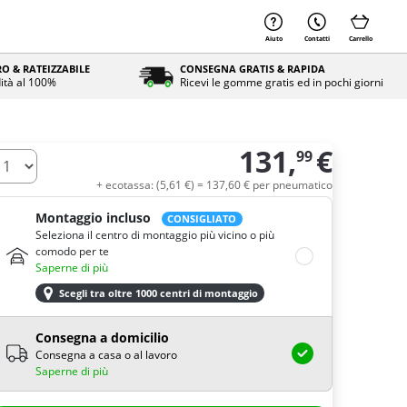
Aiuto
Contatti
Carrello
O & RATEIZZABILE
CONSEGNA GRATIS & RAPIDA
ità al 100%
Ricevi le gomme gratis ed in pochi giorni
131,
€
99
uantità
+ ecotassa: (
5,
61
€
) =
137,
60
€
per pneumatico
Montaggio incluso
CONSIGLIATO
Seleziona il centro di montaggio più vicino o più
comodo per te
Saperne di più
Scegli tra oltre 1000 centri di montaggio
Consegna a domicilio
Consegna a casa o al lavoro
Saperne di più