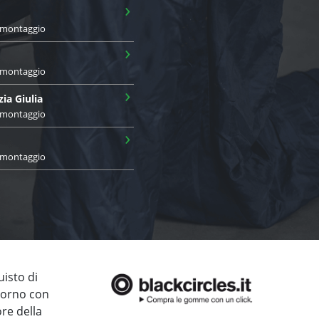
›
i montaggio
›
i montaggio
›
zia Giulia
i montaggio
›
i montaggio
uisto di
giorno con
ore della