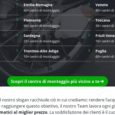
›
›
Emilia-Romagna
Veneto
60+ centri di montaggio
80+ centri d
›
›
Piemonte
Toscana
90+ centri di montaggio
35+ centri d
›
›
Sardegna
Friuli-Vene
25+ centri di montaggio
10+ centri d
›
›
Trentino-Alto Adige
Puglia
10+ centri di montaggio
60+ centri d
Scopri il centro di montaggio più vicino a te
 nostro slogan racchiude ciò in cui crediamo: rendere l’acq
r raggiungere questo obiettivo, il nostro Team lavora ogni 
matici al miglior prezzo
. La soddisfazione dei clienti è il cu