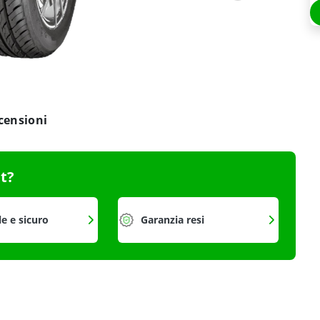
censioni
it?
le e sicuro
Garanzia resi