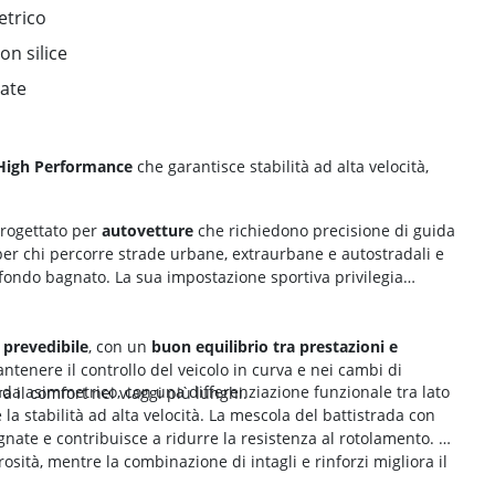
etrico
n silice
zate
 High Performance
che garantisce stabilità ad alta velocità,
rogettato per
autovetture
che richiedono precisione di guida
per chi percorre strade urbane, extraurbane e autostradali e
 fondo bagnato. La sua impostazione sportiva privilegia
e
prevedibile
, con un
buon equilibrio tra prestazioni e
antenere il controllo del veicolo in curva e nei cambi di
rada asimmetrico, con una differenziazione funzionale tra lato
a il comfort nei viaggi più lunghi.
a stabilità ad alta velocità. La mescola del battistrada con
nate e contribuisce a ridurre la resistenza al rotolamento. Le
osità, mentre la combinazione di intagli e rinforzi migliora il