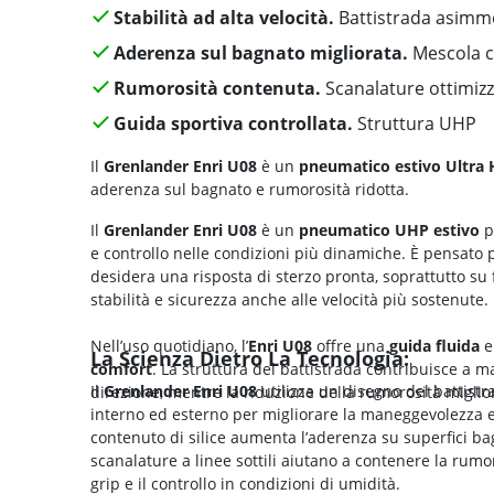
Stabilità ad alta velocità.
Battistrada asimm
Aderenza sul bagnato migliorata.
Mescola co
Rumorosità contenuta.
Scanalature ottimiz
Guida sportiva controllata.
Struttura UHP
Il
Grenlander Enri U08
è un
pneumatico estivo Ultra
aderenza sul bagnato e rumorosità ridotta.
Il
Grenlander Enri U08
è un
pneumatico UHP estivo
p
e controllo nelle condizioni più dinamiche. È pensato 
desidera una risposta di sterzo pronta, soprattutto su
stabilità e sicurezza anche alle velocità più sostenute.
Nell’uso quotidiano, l’
Enri U08
offre una
guida fluida
La Scienza Dietro La Tecnologia:
comfort
. La struttura del battistrada contribuisce a m
Il
Grenlander Enri U08
utilizza un disegno del battist
direzione, mentre la riduzione della rumorosità miglior
interno ed esterno per migliorare la maneggevolezza e l
contenuto di silice aumenta l’aderenza su superfici bag
scanalature a linee sottili aiutano a contenere la rumor
grip e il controllo in condizioni di umidità.