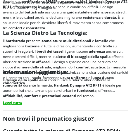
Grazie alla
certificazione
3PMSF
e
marcatura
M+S
,
Hankook Dynapro AT2
ottimizzata su superfici
asciutte
,
bagnate
e
innevate
, rendendolo una
RF11
offre
sicurezza invernale
anche in condizioni difficili. Il design
scelta affidabile in ogni stagione.
avanzato del
battistrada
assicura una
guida stabile
e
silenziosa
su strada,
mentre le soluzioni tecniche dedicate migliorano
resistenza
e
durata
. È la
soluzione ideale per chi desidera libertà di movimento senza compromessi
tra
comfort
e
robustezza
.
La Scienza Dietro La Tecnologia:
Il
battistrada
presenta
scanalature multidirezionali
e
lamelle
che
migliorano la
trazione
in tutte le direzioni, aumentando il
controllo
su
superfici irregolari. I
bordi dei tasselli
garantiscono
aderenza
anche su
neve e terreni difficili, mentre le
alette di bloccaggio della spalla
offrono
ulteriore trazione in
off-road
. Il design a gradino crea una barriera che
riduce il
rumore della strada
, migliorando il
comfort acustico
. La
mescola
Informazioni Aggiuntive:
durevole
e la
tecnologia
ProMileage
ottimizzano la distribuzione dei carichi
e il contatto con il suolo, favorendo
usura uniforme
e
lunga durata
Il
design della spalla Aero
contribuisce a ridurre ulteriormente la
chilometrica
.
rumorosità
durante la marcia.
Hankook Dynapro AT2 RF11
è ideale per
automobilisti che alternano percorsi urbani e
fuoristrada
, offrendo
affidabilità
,
comfort
e
prestazioni costanti
nel tempo.
Leggi tutto
Non trovi il pneumatico giusto?