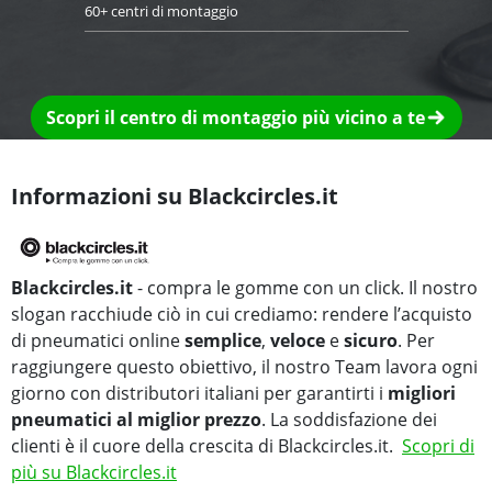
60+ centri di montaggio
Scopri il centro di montaggio più vicino a te
Informazioni su Blackcircles.it
Blackcircles.it
- compra le gomme con un click. Il nostro
slogan racchiude ciò in cui crediamo: rendere l’acquisto
di pneumatici online
semplice
,
veloce
e
sicuro
. Per
raggiungere questo obiettivo, il nostro Team lavora ogni
giorno con distributori italiani per garantirti i
migliori
pneumatici al miglior prezzo
. La soddisfazione dei
clienti è il cuore della crescita di Blackcircles.it.
Scopri di
più su Blackcircles.it