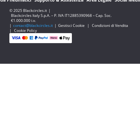
© 2025 Blackcircles.it
|
Blackcircles Italy S.p.A. – P. IVA IT12885390968 – Cap. Soc.
€1.000.000 i.v.
|
contact@blackcircles.it
|
Gestisci Cookie
|
Condizioni di Vendita
|
Cookie Policy