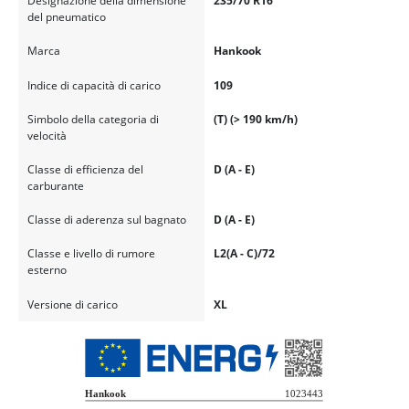
Designazione della dimensione
235/70 R16
del pneumatico
Marca
Hankook
Indice di capacità di carico
109
Simbolo della categoria di
(T) (> 190 km/h)
velocità
Classe di efficienza del
D (A - E)
carburante
Classe di aderenza sul bagnato
D (A - E)
Classe e livello di rumore
L2(A - C)/72
esterno
Versione di carico
XL