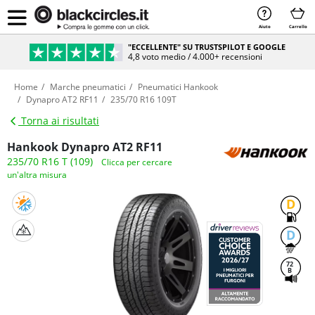
Aiuto
Carrello
"ECCELLENTE" SU TRUSTSPILOT E GOOGLE
4,8 voto medio / 4.000+ recensioni
Home
Marche pneumatici
Pneumatici Hankook
Dynapro AT2 RF11
235/70 R16 109T
Torna ai risultati
Hankook Dynapro AT2 RF11
235/70 R16 T (109)
Clicca per cercare
un'altra misura
D
D
72
B