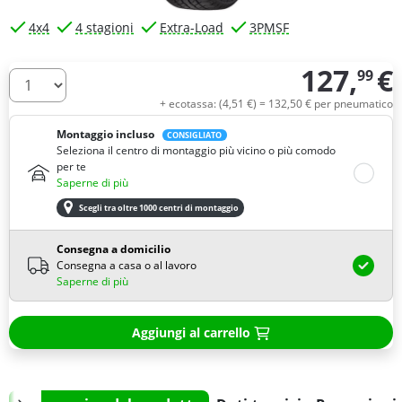
4x4
4 stagioni
Extra-Load
3PMSF
127,
€
99
Quantità
+ ecotassa: (
4,
51
€
) =
132,
50
€
per pneumatico
Montaggio incluso
CONSIGLIATO
Seleziona il centro di montaggio più vicino o più comodo
per te
Saperne di più
Scegli tra oltre 1000 centri di montaggio
Consegna a domicilio
Consegna a casa o al lavoro
Saperne di più
Aggiungi al carrello