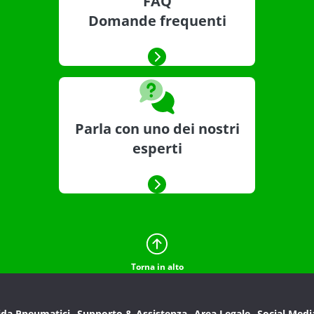
FAQ
Domande frequenti
Parla con uno dei nostri
esperti
Torna in alto
ida Pneumatici
Supporto & Assistenza
Area Legale
Social Medi