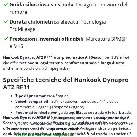
Guida silenziosa su strada
. Design a riduzione del
rumore
Durata chilometrica elevata
. Tecnologia
ProMileage
Prestazioni invernali affidabili
. Marcatura 3PMSF
e M+S
Hankook Dynapro AT2 RF11
è un
pneumatico All Season
per
SUV e 4x4
che offre
trazione su ogni terreno
,
comfort su strada
e
lunga durata
anche nelle condizioni più impegnative.
Specifiche tecniche del Hankook Dynapro
AT2 RF11
Tipo di pneumatico:
4 Stagioni.
Veicoli compatibili:
SUV, Crossover, fuoristrada 4x4 e veicoli
commerciali leggeri (Trasporto Leggero).
Pneumatico ideale per:
guida equilibrata su strada e in fuoristrada,
Hankook Dynapro AT2 RF11
è progettato per chi cerca un
pneumatico All
utilizzo quotidiano in ogni stagione, percorsi su asfalto, sterrato,
Season
versatile, capace di affrontare sia la
guida su asfalto
sia percorsi
ghiaia e neve, elevata trazione grazie alle certificazioni M+S e 3PMSF,
off-road
. Ideale per
SUV
,
crossover
e
veicoli 4x4
, garantisce un
perfetto
comfort acustico, lunga durata chilometrica.
equilibrio tra
prestazioni su strada
e
capacità fuoristrada
. La
trazione
è
Scopri le dimensioni disponibili.