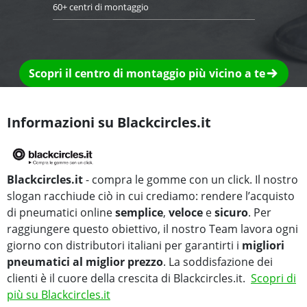
60+ centri di montaggio
Scopri il centro di montaggio più vicino a te
Informazioni su Blackcircles.it
Blackcircles.it
- compra le gomme con un click. Il nostro
slogan racchiude ciò in cui crediamo: rendere l’acquisto
di pneumatici online
semplice
,
veloce
e
sicuro
. Per
raggiungere questo obiettivo, il nostro Team lavora ogni
giorno con distributori italiani per garantirti i
migliori
pneumatici al miglior prezzo
. La soddisfazione dei
clienti è il cuore della crescita di Blackcircles.it.
Scopri di
più su Blackcircles.it