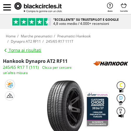
Aiuto
Carrello
"ECCELLENTE" SU TRUSTSPILOT E GOOGLE
4,8 voto medio / 4.000+ recensioni
Home
Marche pneumatici
Pneumatici Hankook
Dynapro AT2 RF11
245/65 R17 111T
Torna ai risultati
Hankook Dynapro AT2 RF11
245/65 R17 T (111)
Clicca per cercare
un'altra misura
C
D
73
B