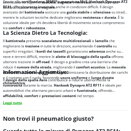
Grazie alla
certificazione
3PMSF
e
marcatura
M+S
,
Hankook Dynapro AT2
ottimizzata su superfici
asciutte
,
bagnate
e
innevate
, rendendolo una
RF11
offre
sicurezza invernale
anche in condizioni difficili. Il design
scelta affidabile in ogni stagione.
avanzato del
battistrada
assicura una
guida stabile
e
silenziosa
su strada,
mentre le soluzioni tecniche dedicate migliorano
resistenza
e
durata
. È la
soluzione ideale per chi desidera libertà di movimento senza compromessi
tra
comfort
e
robustezza
.
La Scienza Dietro La Tecnologia:
Il
battistrada
presenta
scanalature multidirezionali
e
lamelle
che
migliorano la
trazione
in tutte le direzioni, aumentando il
controllo
su
superfici irregolari. I
bordi dei tasselli
garantiscono
aderenza
anche su
neve e terreni difficili, mentre le
alette di bloccaggio della spalla
offrono
ulteriore trazione in
off-road
. Il design a gradino crea una barriera che
riduce il
rumore della strada
, migliorando il
comfort acustico
. La
mescola
Informazioni Aggiuntive:
durevole
e la
tecnologia
ProMileage
ottimizzano la distribuzione dei carichi
e il contatto con il suolo, favorendo
usura uniforme
e
lunga durata
Il
design della spalla Aero
contribuisce a ridurre ulteriormente la
chilometrica
.
rumorosità
durante la marcia.
Hankook Dynapro AT2 RF11
è ideale per
automobilisti che alternano percorsi urbani e
fuoristrada
, offrendo
affidabilità
,
comfort
e
prestazioni costanti
nel tempo.
Leggi tutto
Non trovi il pneumatico giusto?