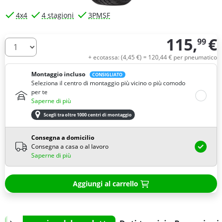
4x4
4 stagioni
3PMSF
115,
€
99
Quantità
+ ecotassa: (
4,
45
€
) =
120,
44
€
per pneumatico
Montaggio incluso
CONSIGLIATO
Seleziona il centro di montaggio più vicino o più comodo
per te
Saperne di più
Scegli tra oltre 1000 centri di montaggio
Consegna a domicilio
Consegna a casa o al lavoro
Saperne di più
Aggiungi al carrello