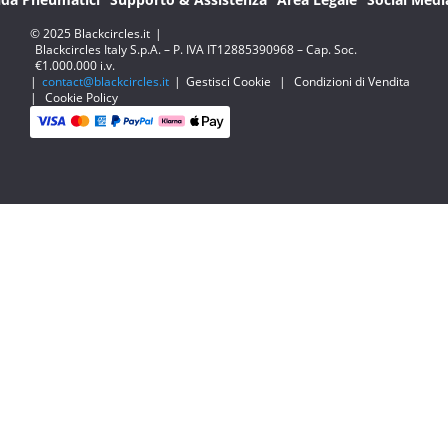
© 2025 Blackcircles.it
|
Blackcircles Italy S.p.A. – P. IVA IT12885390968 – Cap. Soc.
€1.000.000 i.v.
|
contact@blackcircles.it
|
Gestisci Cookie
|
Condizioni di Vendita
|
Cookie Policy