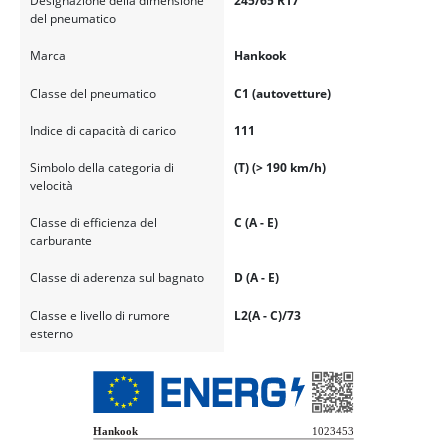
Designazione della dimensione
245/65 R17
del pneumatico
Marca
Hankook
Classe del pneumatico
C1 (autovetture)
Indice di capacità di carico
111
Simbolo della categoria di
(T) (> 190 km/h)
velocità
Classe di efficienza del
C (A - E)
carburante
Classe di aderenza sul bagnato
D (A - E)
Classe e livello di rumore
L2(A - C)/73
esterno