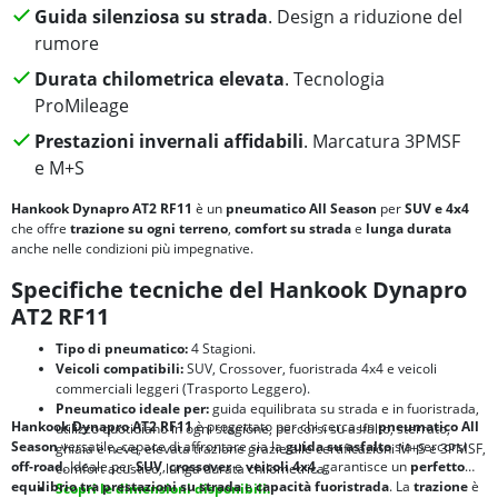
Guida silenziosa su strada
. Design a riduzione del
rumore
Durata chilometrica elevata
. Tecnologia
ProMileage
Prestazioni invernali affidabili
. Marcatura 3PMSF
e M+S
Hankook Dynapro AT2 RF11
è un
pneumatico All Season
per
SUV e 4x4
che offre
trazione su ogni terreno
,
comfort su strada
e
lunga durata
anche nelle condizioni più impegnative.
Specifiche tecniche del Hankook Dynapro
AT2 RF11
Tipo di pneumatico:
4 Stagioni.
Veicoli compatibili:
SUV, Crossover, fuoristrada 4x4 e veicoli
commerciali leggeri (Trasporto Leggero).
Pneumatico ideale per:
guida equilibrata su strada e in fuoristrada,
Hankook Dynapro AT2 RF11
è progettato per chi cerca un
pneumatico All
utilizzo quotidiano in ogni stagione, percorsi su asfalto, sterrato,
Season
versatile, capace di affrontare sia la
guida su asfalto
sia percorsi
ghiaia e neve, elevata trazione grazie alle certificazioni M+S e 3PMSF,
off-road
. Ideale per
SUV
,
crossover
e
veicoli 4x4
, garantisce un
perfetto
comfort acustico, lunga durata chilometrica.
equilibrio tra
prestazioni su strada
e
capacità fuoristrada
. La
trazione
è
Scopri le dimensioni disponibili.