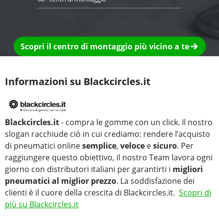
Scopri il centro di montaggio più vicino a te
Informazioni su Blackcircles.it
Blackcircles.it
- compra le gomme con un click. Il nostro
slogan racchiude ciò in cui crediamo: rendere l’acquisto
di pneumatici online
semplice
,
veloce
e
sicuro
. Per
raggiungere questo obiettivo, il nostro Team lavora ogni
giorno con distributori italiani per garantirti i
migliori
pneumatici al miglior prezzo
. La soddisfazione dei
clienti è il cuore della crescita di Blackcircles.it.
Scopri di
più su Blackcircles.it