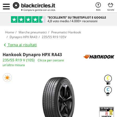
Aiuto
Carrello
"ECCELLENTE" SU TRUSTSPILOT E GOOGLE
4,8 voto medio / 4.000+ recensioni
Home
Marche pneumatici
Pneumatici Hankook
Dynapro HPX RA43
235/55 R19 105V
Torna ai risultati
Hankook Dynapro HPX RA43
235/55 R19 V (105)
Clicca per cercare
un'altra misura
C
C