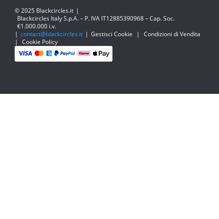
© 2025 Blackcircles.it
|
Blackcircles Italy S.p.A. – P. IVA IT12885390968 – Cap. Soc.
€1.000.000 i.v.
|
contact@blackcircles.it
|
Gestisci Cookie
|
Condizioni di Vendita
|
Cookie Policy