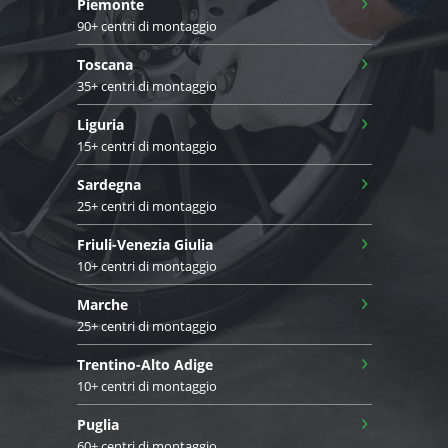
›
Piemonte
90+ centri di montaggio
›
Toscana
35+ centri di montaggio
›
Liguria
15+ centri di montaggio
›
Sardegna
25+ centri di montaggio
›
Friuli-Venezia Giulia
10+ centri di montaggio
›
Marche
25+ centri di montaggio
›
Trentino-Alto Adige
10+ centri di montaggio
›
Puglia
60+ centri di montaggio