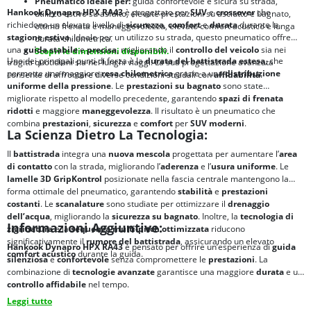
Pneumatico ideale per:
guida confortevole e sicura su strada,
Hankook Dynapro HPX RA43
è progettato per
SUV
e
crossover
che
utilizzo estivo su asfalto, elevate prestazioni su asciutto e bagnato,
richiedono un elevato livello di
sicurezza
,
comfort
e
durata
durante la
ottima frenata e maneggevolezza, elevato comfort acustico e lunga
stagione estiva
. Ideale per un utilizzo su strada, questo pneumatico offre
durata chilometrica.
una
guida stabile
e
precisa
, migliorando il
controllo del veicolo
sia nei
Scopri le dimensioni disponibili.
Uno dei principali punti di forza è la
durata del battistrada estesa
, che
tragitti quotidiani sia nei lunghi viaggi. La sua progettazione avanzata
permette una maggiore
resa chilometrica
grazie a una
distribuzione
consente di affrontare diverse condizioni stradali con
affidabilità
.
uniforme della pressione
. Le
prestazioni su bagnato
sono state
migliorate rispetto al modello precedente, garantendo
spazi di frenata
ridotti
e maggiore
maneggevolezza
. Il risultato è un pneumatico che
combina
prestazioni
,
sicurezza
e
comfort
per
SUV moderni
.
La Scienza Dietro La Tecnologia:
Il
battistrada
integra una
nuova mescola
progettata per aumentare l’
area
di contatto
con la strada, migliorando l’
aderenza
e l’
usura uniforme
. Le
lamelle 3D GripKontrol
posizionate nella fascia centrale mantengono la
forma ottimale del pneumatico, garantendo
stabilità
e
prestazioni
costanti
. Le
scanalature
sono studiate per ottimizzare il
drenaggio
dell’acqua
, migliorando la
sicurezza su bagnato
. Inoltre, la
tecnologia di
Informazioni Aggiuntive:
zigrinatura
e la
sequenza multi-pitch ottimizzata
riducono
significativamente il
rumore del battistrada
, assicurando un elevato
Hankook Dynapro HPX RA43
è pensato per offrire un’esperienza di
guida
comfort acustico
durante la guida.
silenziosa
e
confortevole
senza compromettere le
prestazioni
. La
combinazione di
tecnologie avanzate
garantisce una maggiore
durata
e un
controllo affidabile
nel tempo.
Leggi tutto