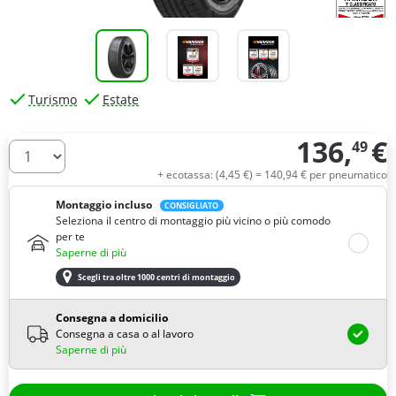
Turismo
Estate
136,
€
49
Quantità
+ ecotassa: (
4,
45
€
) =
140,
94
€
per pneumatico
Montaggio incluso
CONSIGLIATO
Seleziona il centro di montaggio più vicino o più comodo
per te
Saperne di più
Scegli tra oltre 1000 centri di montaggio
Consegna a domicilio
Consegna a casa o al lavoro
Saperne di più