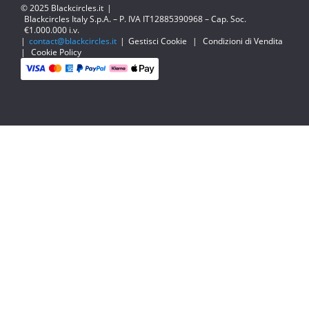
© 2025 Blackcircles.it
|
Blackcircles Italy S.p.A. – P. IVA IT12885390968 – Cap. Soc.
€1.000.000 i.v.
|
contact@blackcircles.it
|
Gestisci Cookie
|
Condizioni di Vendita
|
Cookie Policy