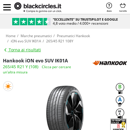
Aiuto
Carrello
"ECCELLENTE" SU TRUSTSPILOT E GOOGLE
4,8 voto medio / 4.000+ recensioni
Home
Marche pneumatici
Pneumatici Hankook
iON evo SUV IK01A
265/45 R21 108Y
Torna ai risultati
Hankook iON evo SUV IK01A
265/45 R21 Y (108)
Clicca per cercare
un'altra misura
B
A
68
A