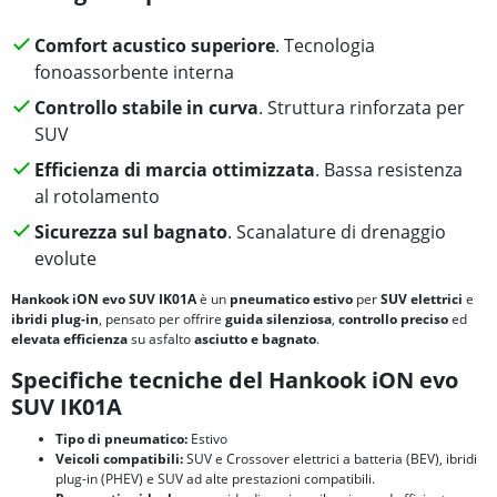
Comfort acustico superiore
. Tecnologia
fonoassorbente interna
Controllo stabile in curva
. Struttura rinforzata per
SUV
Efficienza di marcia ottimizzata
. Bassa resistenza
al rotolamento
Sicurezza sul bagnato
. Scanalature di drenaggio
evolute
Hankook iON evo SUV IK01A
è un
pneumatico estivo
per
SUV elettrici
e
ibridi plug-in
, pensato per offrire
guida silenziosa
,
controllo preciso
ed
elevata efficienza
su asfalto
asciutto e bagnato
.
Specifiche tecniche del Hankook iON evo
SUV IK01A
Tipo di pneumatico:
Estivo
Veicoli compatibili:
SUV e Crossover elettrici a batteria (BEV), ibridi
plug-in (PHEV) e SUV ad alte prestazioni compatibili.