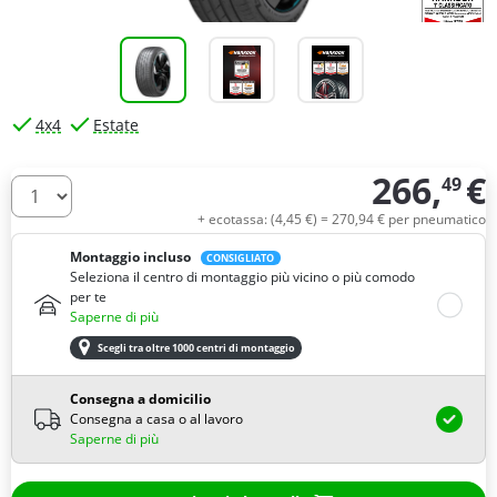
4x4
Estate
266,
€
49
Quantità
+ ecotassa: (
4,
45
€
) =
270,
94
€
per pneumatico
Montaggio incluso
CONSIGLIATO
Seleziona il centro di montaggio più vicino o più comodo
per te
Saperne di più
Scegli tra oltre 1000 centri di montaggio
Consegna a domicilio
Consegna a casa o al lavoro
Saperne di più