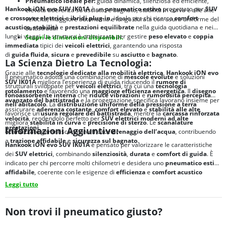
Pneumatico ideale per:
guida dinamica, silenziosa ed efficiente,
Hankook iON evo SUV IK01A
è un
pneumatico estivo
progettato per
SUV
elevata aderenza su asciutto e bagnato, stabilità in curva e alle alte
e crossover elettrici
e
ibridi plug-in
, ideale per chi ricerca
comfort
velocità, maggiore autonomia e lunga durata con usura uniforme del
acustico
,
stabilità
e
prestazioni equilibrate
nella guida quotidiana e nei
battistrada.
lunghi viaggi. La struttura è ottimizzata per gestire
peso elevato
e
coppia
Scopri le dimensioni disponibili.
immediata
tipici dei
veicoli elettrici
, garantendo una risposta
di
guida fluida
,
sicura
e
prevedibile
su
asciutto
e
bagnato
.
La Scienza Dietro La Tecnologia:
Grazie alle
tecnologie dedicate alla mobilità elettrica
,
Hankook iON evo
Il pneumatico adotta una combinazione di
mescole evolute
e soluzioni
SUV IK01A
migliora l’esperienza di guida riducendo il
rumore di
strutturali sviluppate per
veicoli elettrici
, tra cui una
tecnologia
rotolamento
e favorendo una
maggiore efficienza energetica
. Il
disegno
fonoassorbente interna
che
riduce vibrazioni
e
rumorosità percepita
avanzato del battistrada
e la progettazione specifica lavorano insieme per
nell’abitacolo
. La
distribuzione uniforme della pressione a terra
assicurare
aderenza costante
,
comfort elevato
e
stabilità alle alte
favorisce un’
usura regolare del battistrada
, mentre la
carcassa rinforzata
velocità
, rendendolo perfetto per
SUV elettrici moderni ad alte
migliora
stabilità in curva
e
precisione di sterzo
. Le
scanalature
prestazioni
.
Informazioni Aggiuntive:
ottimizzate
garantiscono un efficace
drenaggio dell’acqua
, contribuendo
a
trazione affidabile
e
sicurezza sul bagnato
.
Hankook iON evo SUV IK01A
è pensato per valorizzare le caratteristiche
dei
SUV elettrici
, combinando
silenziosità
,
durata
e
comfort di guida
. È
indicato per chi percorre molti chilometri e desidera uno
pneumatico estivo
affidabile
, coerente con le esigenze di
efficienza
e
comfort acustico
della
mobilità elettrica
.
Leggi tutto
Non trovi il pneumatico giusto?