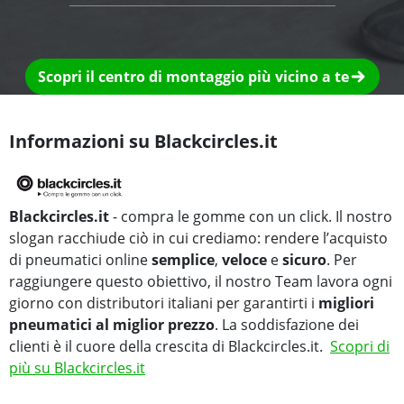
Scopri il centro di montaggio più vicino a te
Informazioni su Blackcircles.it
Blackcircles.it
- compra le gomme con un click. Il nostro
slogan racchiude ciò in cui crediamo: rendere l’acquisto
di pneumatici online
semplice
,
veloce
e
sicuro
. Per
raggiungere questo obiettivo, il nostro Team lavora ogni
giorno con distributori italiani per garantirti i
migliori
pneumatici al miglior prezzo
. La soddisfazione dei
clienti è il cuore della crescita di Blackcircles.it.
Scopri di
più su Blackcircles.it