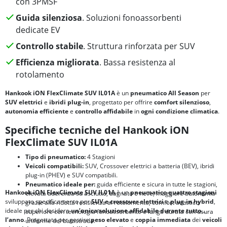
con 3PMSF
Guida silenziosa
. Soluzioni fonoassorbenti
dedicate EV
Controllo stabile
. Struttura rinforzata per SUV
Efficienza migliorata
. Bassa resistenza al
rotolamento
Hankook iON FlexClimate SUV IL01A
è un
pneumatico All Season
per
SUV elettrici
e
ibridi plug-in
, progettato per offrire
comfort silenzioso
,
autonomia efficiente
e
controllo affidabile
in
ogni condizione climatica
.
Specifiche tecniche del Hankook iON
FlexClimate SUV IL01A
Tipo di pneumatico:
4 Stagioni
Veicoli compatibili:
SUV, Crossover elettrici a batteria (BEV), ibridi
plug-in (PHEV) e SUV compatibili.
Pneumatico ideale per:
guida efficiente e sicura in tutte le stagioni,
Hankook iON FlexClimate SUV IL01A
è un
pneumatico quattro stagioni
elevata aderenza su asciutto, bagnato e neve, maggiore autonomia
sviluppato specificamente per
SUV e crossover elettrici
e
plug-in hybrid
,
grazie alla ridotta resistenza al rotolamento, comfort acustico
ideale per chi desidera
un’unica soluzione affidabile durante tutto
superiore con tecnologia fonoassorbente e lunga durata con usura
l’anno
. Progettato per gestire
peso elevato
e
coppia immediata
dei
veicoli
uniforme del battistrada.