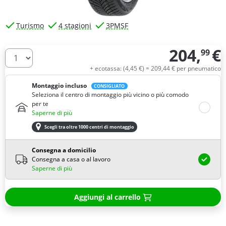
Turismo
4 stagioni
3PMSF
204,
€
99
Quantità
+ ecotassa: (
4,
45
€
) =
209,
44
€
per pneumatico
Montaggio incluso
CONSIGLIATO
Seleziona il centro di montaggio più vicino o più comodo
per te
Saperne di più
Scegli tra oltre 1000 centri di montaggio
Consegna a domicilio
Consegna a casa o al lavoro
Saperne di più
Aggiungi al carrello