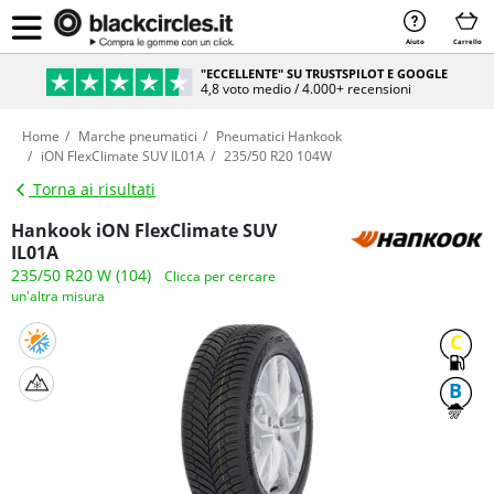
Aiuto
Carrello
"ECCELLENTE" SU TRUSTSPILOT E GOOGLE
4,8 voto medio / 4.000+ recensioni
Home
Marche pneumatici
Pneumatici Hankook
iON FlexClimate SUV IL01A
235/50 R20 104W
Torna ai risultati
Hankook iON FlexClimate SUV
IL01A
235/50 R20 W (104)
Clicca per cercare
un'altra misura
C
B