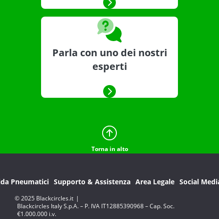
Parla con uno dei nostri
esperti
Torna in alto
ida Pneumatici
Supporto & Assistenza
Area Legale
Social Medi
© 2025 Blackcircles.it
|
Blackcircles Italy S.p.A. – P. IVA IT12885390968 – Cap. Soc.
€1.000.000 i.v.