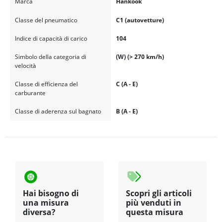
Marca
Hankook
Classe del pneumatico
C1 (autovetture)
Indice di capacità di carico
104
Simbolo della categoria di
(W) (> 270 km/h)
velocità
Classe di efficienza del
C (A - E)
carburante
Classe di aderenza sul bagnato
B (A - E)
Hai bisogno di
Scopri gli articoli
una misura
più venduti in
diversa?
questa misura