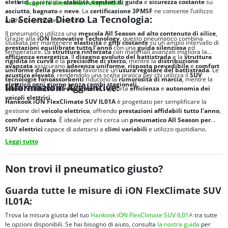
elettrici
, garantisce
stabilità
,
comfort di guida
e
sicurezza costante
su
Scopri le dimensioni disponibili.
asciutto
,
bagnato
e
neve
. La
certificazione 3PMSF
ne consente l’utilizzo
La Scienza Dietro La Tecnologia:
anche in condizioni invernali.
Il pneumatico utilizza una
mescola All Season ad alto contenuto di silice
,
Grazie alla
iON Innovative Technology
, questo pneumatico combina
studiata per mantenere
elasticità
e
grip costante
su un ampio intervallo di
prestazioni equilibrate tutto l’anno
con una
guida silenziosa
ed
temperature. La
struttura rinforzata
con materiali avanzati migliora la
efficienza energetica
. Il
disegno evoluto del battistrada
e la
struttura
rigidità in curva
e la
precisione di sterzo
, mentre la
distribuzione
avanzata
assicurano
aderenza uniforme
,
risposta prevedibile
e
comfort
uniforme della pressione
favorisce un’
usura regolare del battistrada
. Le
acustico elevato
, rendendolo una scelta pratica per chi utilizza il
SUV
tecnologie fonoassorbenti
riducono la
rumorosità di marcia
, mentre la
elettrico ogni giorno
senza cambi stagionali
.
Informazioni Aggiuntive:
bassa resistenza al rotolamento
supporta
efficienza
e
autonomia dei
veicoli elettrici
.
Hankook iON FlexClimate SUV IL01A
è progettato per semplificare la
gestione del
veicolo elettrico
, offrendo
prestazioni affidabili tutto l’anno
,
comfort
e
durata
. È ideale per chi cerca un
pneumatico All Season per
SUV elettrici
capace di adattarsi a
climi variabili
e utilizzo quotidiano.
Leggi tutto
Non trovi il pneumatico giusto?
Guarda tutte le misure di iON FlexClimate SUV
IL01A:
Trova la misura giusta del tuo
Hankook iON FlexClimate SUV IL01A
tra tutte
le opzioni disponibili. Se hai bisogno di aiuto, consulta
la nostra guida
per