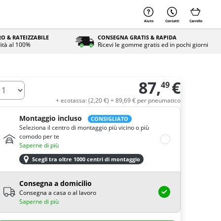
Aiuto
Contatti
Carrello
O & RATEIZZABILE
CONSEGNA GRATIS & RAPIDA
ità al 100%
Ricevi le gomme gratis ed in pochi giorni
87,
€
49
uantità
+ ecotassa: (
2,
20
€
) =
89,
69
€
per pneumatico
Montaggio incluso
CONSIGLIATO
Seleziona il centro di montaggio più vicino o più
comodo per te
Saperne di più
Scegli tra oltre 1000 centri di montaggio
Consegna a domicilio
Consegna a casa o al lavoro
Saperne di più