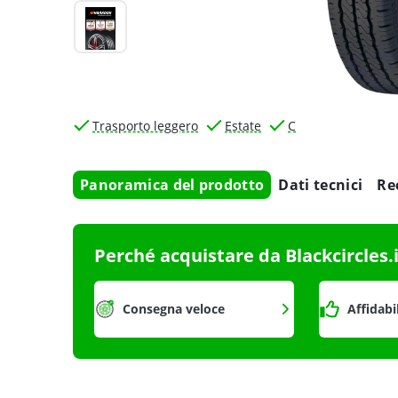
Trasporto leggero
Estate
C
Panoramica del prodotto
Dati tecnici
Re
Perché acquistare da Blackcircles.
Consegna veloce
Affidabi