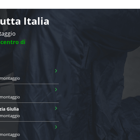
tta Italia
ntaggio
 centro di
›
i montaggio
›
i montaggio
›
zia Giulia
i montaggio
›
i montaggio