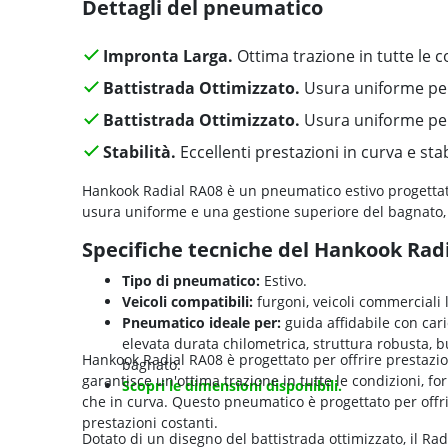
Dettagli del pneumatico
Impronta Larga.
Ottima trazione in tutte le c
Battistrada Ottimizzato.
Usura uniforme pe
Battistrada Ottimizzato.
Usura uniforme pe
Stabilità.
Eccellenti prestazioni in curva e stabi
Hankook Radial RA08 è un pneumatico estivo progettato 
usura uniforme e una gestione superiore del bagnato, 
Specifiche tecniche del Hankook Rad
Tipo di pneumatico:
Estivo.
Veicoli compatibili:
furgoni, veicoli commerciali 
Pneumatico ideale per:
guida affidabile con cari
elevata durata chilometrica, struttura robusta, b
Hankook Radial RA08 è progettato per offrire prestazio
bagnato.
garantisce un'ottima trazione in tutte le condizioni, 
Scopri le dimensioni disponibili.
che in curva. Questo pneumatico è progettato per offr
prestazioni costanti.
Dotato di un disegno del battistrada ottimizzato, il Ra