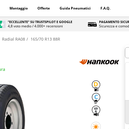
Montaggio
Offerte
Guida Pneumatici
F.A.Q.
"ECCELLENTE" SU TRUSTSPILOT E GOOGLE
PAGAMENTO SICUR
4,8 voto medio / 4.000+ recensioni
Sicurezza e comod
Radial RA08
165/70 R13 88R
Q
ura
D
C
69
A