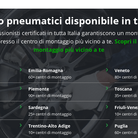
 pneumatici disponibile in tu
sionisti certificati in tutta Italia garantiscono un mo
presso il centro di montaggio più vicino a te.
Scopri il
montaggio più vicino a te
›
›
Emilia-Romagna
Veneto
60+ centri di montaggio
80+ centri d
›
›
Piemonte
Toscana
90+ centri di montaggio
35+ centri d
›
›
Sardegna
Friuli-Vene
25+ centri di montaggio
10+ centri d
›
›
Trentino-Alto Adige
Puglia
10+ centri di montaggio
60+ centri d