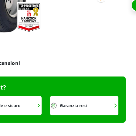
censioni
it?
le e sicuro
Garanzia resi