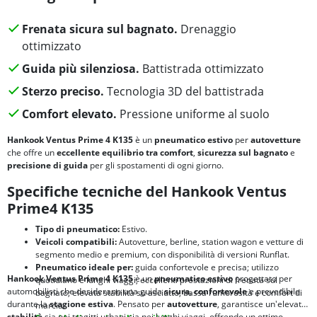
Frenata sicura sul bagnato.
Drenaggio
ottimizzato
Guida più silenziosa.
Battistrada ottimizzato
Sterzo preciso.
Tecnologia 3D del battistrada
Comfort elevato.
Pressione uniforme al suolo
Hankook Ventus Prime 4 K135
è un
pneumatico estivo
per
autovetture
che offre un
eccellente equilibrio tra
comfort
,
sicurezza sul bagnato
e
precisione di guida
per gli spostamenti di ogni giorno.
Specifiche tecniche del Hankook Ventus
Prime4 K135
Tipo di pneumatico:
Estivo.
Veicoli compatibili:
Autovetture, berline, station wagon e vetture di
segmento medio e premium, con disponibilità di versioni Runflat.
Pneumatico ideale per:
guida confortevole e precisa; utilizzo
Hankook Ventus Prime 4 K135
è un
pneumatico estivo
progettato per
quotidiano e lunghi viaggi; eccellenti prestazioni di frenata sul
automobilisti che desiderano una guida
sicura
,
confortevole
e prevedibile
bagnato; elevata stabilità su asciutto; bassa rumorosità e comfort di
durante la
stagione estiva
. Pensato per
autovetture
, garantisce un'elevata
marcia.
stabilità
sia nei tragitti urbani sia nei lunghi viaggi, offrendo un ottimo