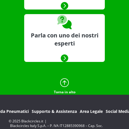
Parla con uno dei nostri
esperti
Torna in alto
ida Pneumatici
Supporto & Assistenza
Area Legale
Social Medi
© 2025 Blackcircles.it
|
Blackcircles Italy S.p.A. – P. IVA IT12885390968 – Cap. Soc.