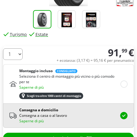
Turismo
Estate
91,
€
99
Quantità
+ ecotassa: (
3,
17
€
) =
95,
16
€
per pneumatico
Montaggio incluso
CONSIGLIATO
Seleziona il centro di montaggio più vicino o più comodo
per te
Saperne di più
Scegli tra oltre 1000 centri di montaggio
Consegna a domicilio
Consegna a casa o al lavoro
Saperne di più