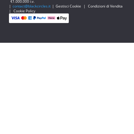
€1.000.000 i.v.
|
contact@blackcircles.it
|
Gestisci Cookie
|
Condizioni di Vendita
|
Cookie Policy