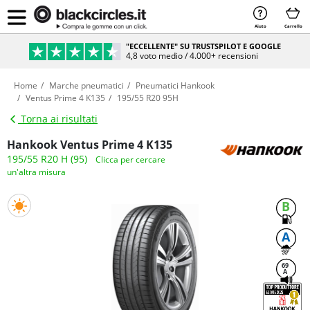
Aiuto
Carrello
"ECCELLENTE" SU TRUSTSPILOT E GOOGLE
4,8 voto medio / 4.000+ recensioni
Home
Marche pneumatici
Pneumatici Hankook
Ventus Prime 4 K135
195/55 R20 95H
Torna ai risultati
Hankook Ventus Prime 4 K135
195/55 R20 H (95)
Clicca per cercare
un'altra misura
B
A
69
A