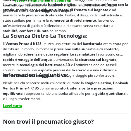
Scopri le dimensioni disponibili.
Le tecnologie sviluppate da
Hankook
migliorano il
contatto uniforme con la
controllo sull'asciutto
e prestazioni affidabili anche in caso di pioggia
strada
, contribuendo a
ridurre gli
spazi di frenata sul bagnato
e ad
grazie all'efficiente
drenaggio dell'acqua
.
aumentare la
precisione di sterzata
. Inoltre, il disegno del
battistrada
è
stato studiato per limitare la
rumorosità di rotolamento
, favorendo
un'esperienza di guida più silenziosa e rilassante senza rinunciare a
stabilità
,
comfort
e
durata
nel tempo.
La Scienza Dietro La Tecnologia:
Il
Ventus Prime 4 K135
utilizza una struttura del
battistrada
ottimizzata per
distribuire in modo uniforme la
pressione sulla superficie di contatto
,
migliorando
aderenza
e
usura regolare
. Le
scanalature
favoriscono un
rapido
drenaggio dell'acqua
, aumentando la
sicurezza sul bagnato
,
mentre la
tecnologia del battistrada 3D
e l'ottimizzazione dei tasselli
contribuiscono a una
risposta precisa dello sterzo
e a una
riduzione
Informazioni Aggiuntive:
del
rumore di rotolamento
, rendendo ogni viaggio più confortevole.
Ideale per chi percorre molti chilometri durante la
stagione estiva
,
Hankook
Ventus Prime 4 K135
combina
comfort
,
silenziosità
e
prestazioni
equilibrate
, rappresentando una scelta affidabile per la
guida quotidiana
e i lunghi trasferimenti.
Leggi tutto
Non trovi il pneumatico giusto?