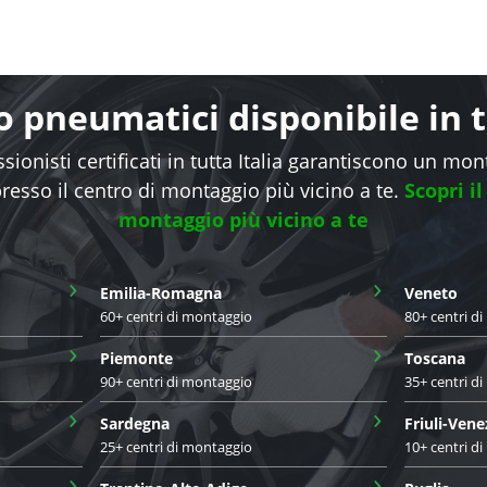
 pneumatici disponibile in tu
sionisti certificati in tutta Italia garantiscono un mo
presso il centro di montaggio più vicino a te.
Scopri il
montaggio più vicino a te
›
›
Emilia-Romagna
Veneto
60+ centri di montaggio
80+ centri d
›
›
Piemonte
Toscana
90+ centri di montaggio
35+ centri d
›
›
Sardegna
Friuli-Vene
25+ centri di montaggio
10+ centri d
›
›