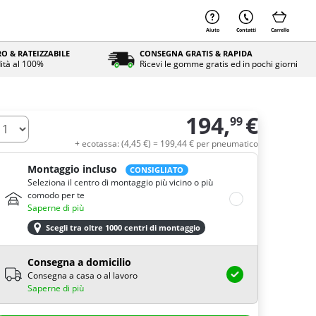
Aiuto
Contatti
Carrello
O & RATEIZZABILE
CONSEGNA GRATIS & RAPIDA
ità al 100%
Ricevi le gomme gratis ed in pochi giorni
194,
€
99
uantità
+ ecotassa: (
4,
45
€
) =
199,
44
€
per pneumatico
Montaggio incluso
CONSIGLIATO
Seleziona il centro di montaggio più vicino o più
comodo per te
Saperne di più
Scegli tra oltre 1000 centri di montaggio
Consegna a domicilio
Consegna a casa o al lavoro
Saperne di più