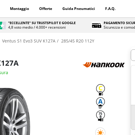
Montaggio
Offerte
Guida Pneumatici
F.A.Q.
"ECCELLENTE" SU TRUSTSPILOT E GOOGLE
PAGAMENTO SICUR
4,8 voto medio / 4.000+ recensioni
Sicurezza e comod
Ventus S1 Evo3 SUV K127A
285/45 R20 112Y
Q
K127A
isura
C
A
75
B