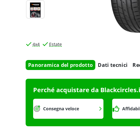
4x4
Estate
Panoramica del prodotto
Dati tecnici
Re
Perché acquistare da Blackcircles.
Consegna veloce
Affidabi