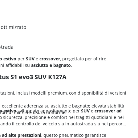
ottimizzato
strada
 estivo
per
SUV
e
crossover
, progettato per offrire
ni affidabili su
asciutto e bagnato
.
tus S1 evo3 SUV K127A
azioni, inclusi modelli premium, con disponibilità di versioni
 eccellente aderenza su asciutto e bagnato; elevata stabilità
 estivo
sviluppato appositamente per
SUV
e
crossover
ad
omfort di marcia e usura uniforme.
 sicurezza, precisione e comfort nei tragitti quotidiani e nei
rando il controllo del veicolo sia in autostrada sia nei percorsi
 ad alte prestazioni
, questo pneumatico garantisce