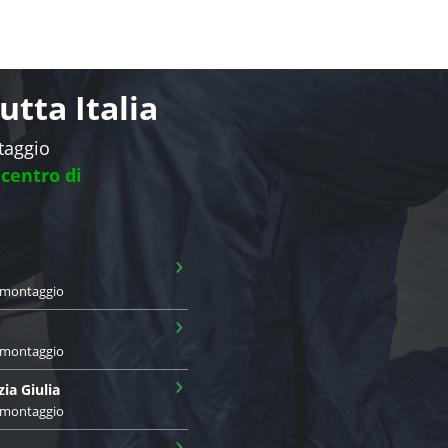
tta Italia
ntaggio
 centro di
›
i montaggio
›
i montaggio
›
zia Giulia
i montaggio
›