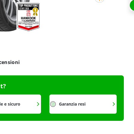
censioni
it?
le e sicuro
Garanzia resi