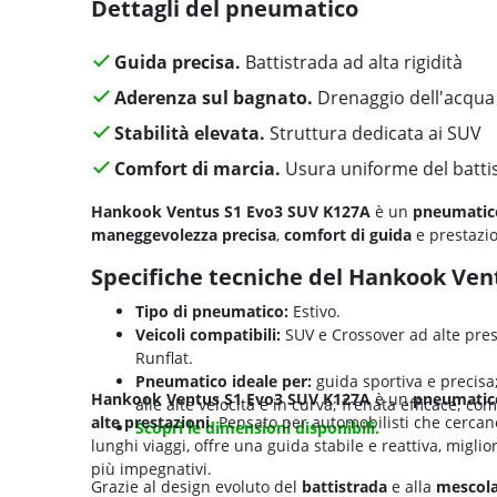
Dettagli del pneumatico
Guida precisa.
Battistrada ad alta rigidità
Aderenza sul bagnato.
Drenaggio dell'acqua 
Stabilità elevata.
Struttura dedicata ai SUV
Comfort di marcia.
Usura uniforme del batti
Hankook Ventus S1 Evo3 SUV K127A
è un
pneumatico
maneggevolezza precisa
,
comfort di guida
e prestazio
Specifiche tecniche del Hankook Ven
Tipo di pneumatico:
Estivo.
Veicoli compatibili:
SUV e Crossover ad alte prest
Runflat.
Pneumatico ideale per:
guida sportiva e precisa;
Hankook Ventus S1 Evo3 SUV K127A
è un
pneumatico
alle alte velocità e in curva; frenata efficace; c
alte prestazioni
. Pensato per automobilisti che cercano
Scopri le dimensioni disponibili.
lunghi viaggi, offre una guida stabile e reattiva, miglio
più impegnativi.
Grazie al design evoluto del
battistrada
e alla
mescola