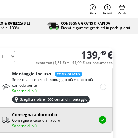
Aiuto
Contatti
Carrello
O & RATEIZZABILE
CONSEGNA GRATIS & RAPIDA
ità al 100%
Ricevi le gomme gratis ed in pochi giorni
139,
€
49
uantità
+ ecotassa: (
4,
51
€
) =
144,
00
€
per pneumatico
Montaggio incluso
CONSIGLIATO
Seleziona il centro di montaggio più vicino o più
comodo per te
Saperne di più
Scegli tra oltre 1000 centri di montaggio
Consegna a domicilio
Consegna a casa o al lavoro
Saperne di più