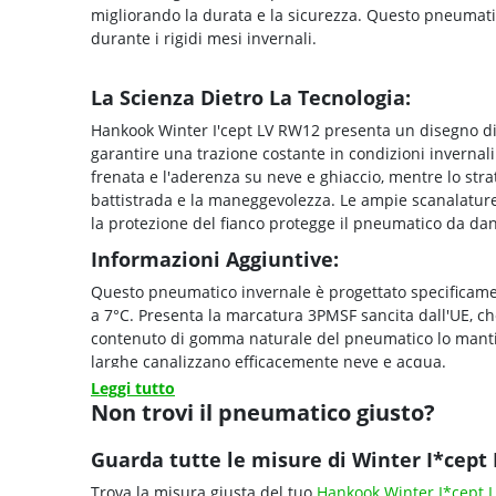
migliorando la durata e la sicurezza. Questo pneumati
durante i rigidi mesi invernali.
La Scienza Dietro La Tecnologia:
Hankook Winter I'cept LV RW12 presenta un disegno dir
garantire una trazione costante in condizioni invernali
frenata e l'aderenza su neve e ghiaccio, mentre lo strato
battistrada e la maneggevolezza. Le ampie scanalature 
la protezione del fianco protegge il pneumatico da da
Informazioni Aggiuntive:
Questo pneumatico invernale è progettato specificament
a 7°C. Presenta la marcatura 3PMSF sancita dall'UE, che 
contenuto di gomma naturale del pneumatico lo mantiene
larghe canalizzano efficacemente neve e acqua.
Leggi tutto
Non trovi il pneumatico giusto?
Guarda tutte le misure di Winter I*cept
Trova la misura giusta del tuo
Hankook Winter I*cept 