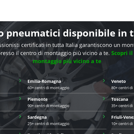
 pneumatici disponibile in tu
sionisti certificati in tutta Italia garantiscono un mo
presso il centro di montaggio più vicino a te.
Scopri il
montaggio più vicino a te
›
›
Emilia-Romagna
Veneto
60+ centri di montaggio
80+ centri d
›
›
Piemonte
Toscana
90+ centri di montaggio
35+ centri d
›
›
Sardegna
Friuli-Vene
25+ centri di montaggio
10+ centri d
›
›