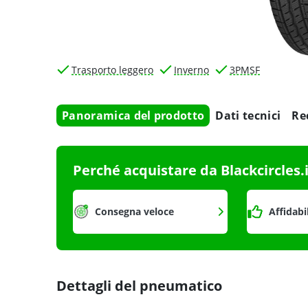
Trasporto leggero
Inverno
3PMSF
Panoramica del prodotto
Dati tecnici
Re
Perché acquistare da Blackcircles.
Consegna veloce
Affidabi
Dettagli del pneumatico