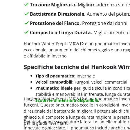
Trazione Migliorata.
Migliore aderenza su ne
Battistrada Direzionale.
Aumento del potenzi
Protezione del Fianco.
Protezione dai danni
Composto a Lunga Durata.
Miglioramento del
Hankook Winter I'cept LV RW12 è un pneumatico invern
eccezionale, un aumento del chilometraggio e una mag
e affidabile in inverno.
Specifiche tecniche del Hankook Win
Tipo di pneumatico:
Invernale
Veicoli compatibili:
Furgoni, veicoli commerciali 
Pneumatico ideale per:
guida sicura in condizion
stabilità e manovrabilità in frenata, lunga dura
Hankook Winter I'cept LV RW12 è un pneumatico inverna
Scopri le dimensioni disponibili.
furgoni. Questo pneumatico eccelle in condizioni invern
direzionale del battistrada migliora il potenziale di c
ghiaccio. Il composto a lunga durata migliora le presta
Dotato di ampie scanalature laterali e lamelle multidire
per la guida invernale.
innevate e ghiacciate. Il pneumatico include anche una