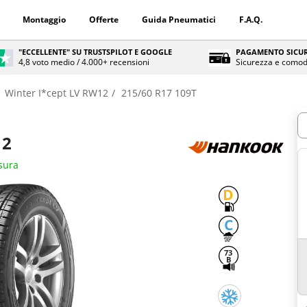
Montaggio
Offerte
Guida Pneumatici
F.A.Q.
"ECCELLENTE" SU TRUSTSPILOT E GOOGLE
PAGAMENTO SICUR
4,8 voto medio / 4.000+ recensioni
Sicurezza e comod
Winter I*cept LV RW12
215/60 R17 109T
Q
12
isura
D
C
73
B