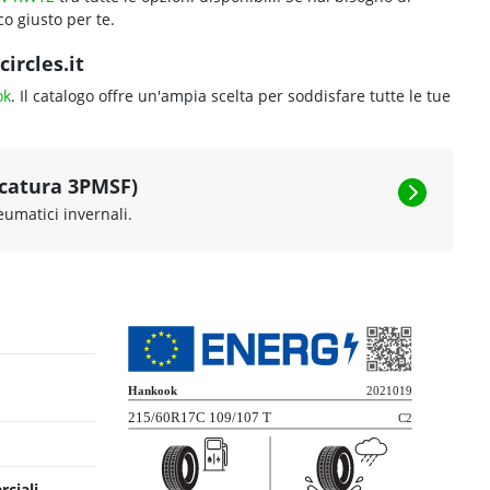
o giusto per te.
ircles.it
ok
. Il catalogo offre un'ampia scelta per soddisfare tutte le tue
rcatura 3PMSF)
eumatici invernali.
rciali