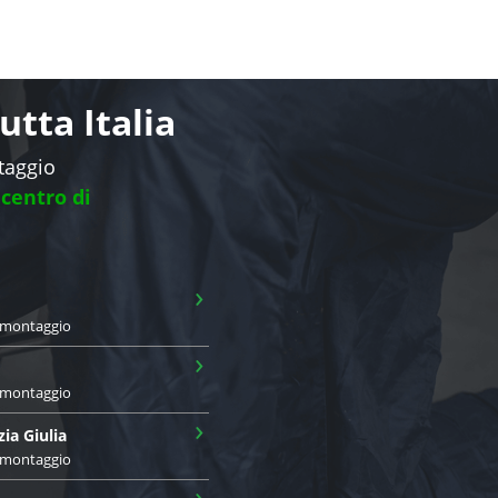
tta Italia
ntaggio
 centro di
›
i montaggio
›
i montaggio
›
zia Giulia
i montaggio
›