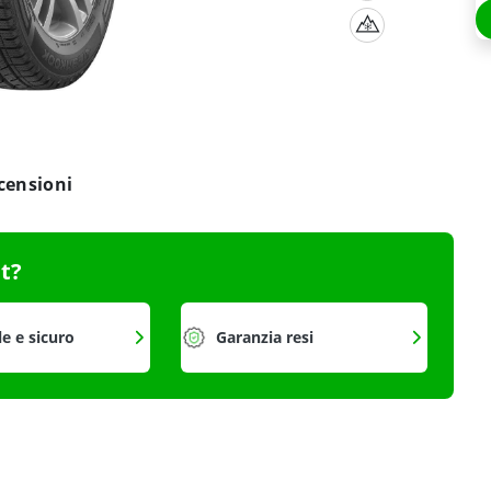
censioni
it?
le e sicuro
Garanzia resi