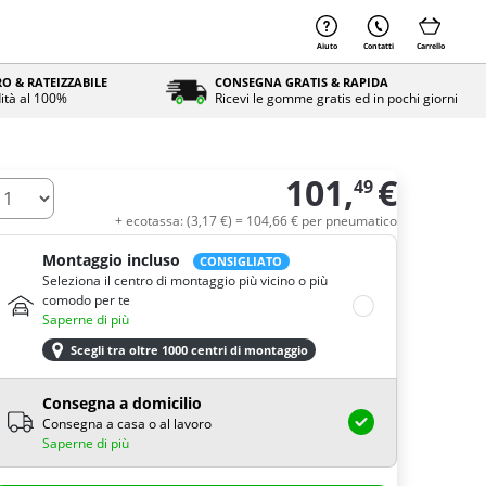
Aiuto
Contatti
Carrello
O & RATEIZZABILE
CONSEGNA GRATIS & RAPIDA
ità al 100%
Ricevi le gomme gratis ed in pochi giorni
101,
€
49
uantità
+ ecotassa: (
3,
17
€
) =
104,
66
€
per pneumatico
Montaggio incluso
CONSIGLIATO
Seleziona il centro di montaggio più vicino o più
comodo per te
Saperne di più
Scegli tra oltre 1000 centri di montaggio
Consegna a domicilio
Consegna a casa o al lavoro
Saperne di più