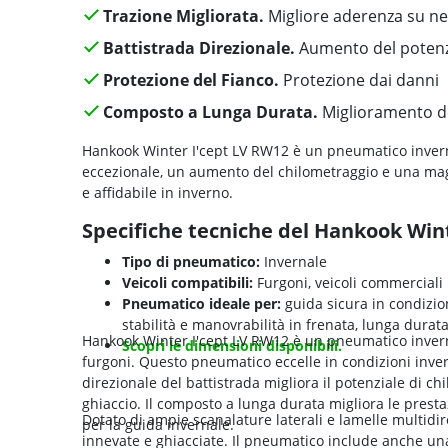
Trazione Migliorata.
Migliore aderenza su ne
Battistrada Direzionale.
Aumento del potenzi
Protezione del Fianco.
Protezione dai danni
Composto a Lunga Durata.
Miglioramento del
Hankook Winter I'cept LV RW12 è un pneumatico invern
eccezionale, un aumento del chilometraggio e una mag
e affidabile in inverno.
Specifiche tecniche del Hankook Win
Tipo di pneumatico:
Invernale
Veicoli compatibili:
Furgoni, veicoli commerciali 
Pneumatico ideale per:
guida sicura in condizion
stabilità e manovrabilità in frenata, lunga dura
Hankook Winter I'cept LV RW12 è un pneumatico inverna
Scopri le dimensioni disponibili.
furgoni. Questo pneumatico eccelle in condizioni invern
direzionale del battistrada migliora il potenziale di c
ghiaccio. Il composto a lunga durata migliora le presta
Dotato di ampie scanalature laterali e lamelle multidire
per la guida invernale.
innevate e ghiacciate. Il pneumatico include anche una