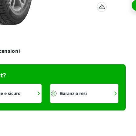
censioni
it?
le e sicuro
Garanzia resi