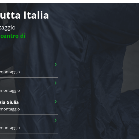
tta Italia
ntaggio
 centro di
›
i montaggio
›
i montaggio
›
zia Giulia
i montaggio
›
i montaggio