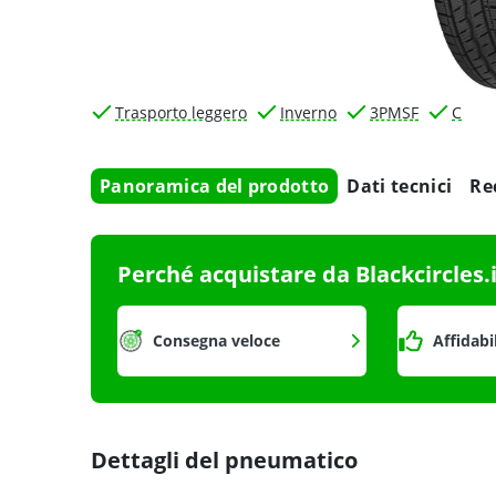
Trasporto leggero
Inverno
3PMSF
C
Panoramica del prodotto
Dati tecnici
Re
Perché acquistare da Blackcircles.
Consegna veloce
Affidabi
Dettagli del pneumatico