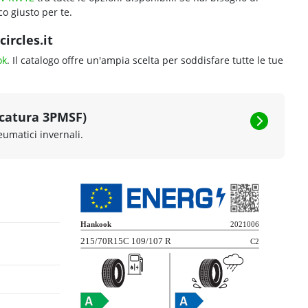
o giusto per te.
ircles.it
ok
. Il catalogo offre un'ampia scelta per soddisfare tutte le tue
rcatura 3PMSF)
eumatici invernali.