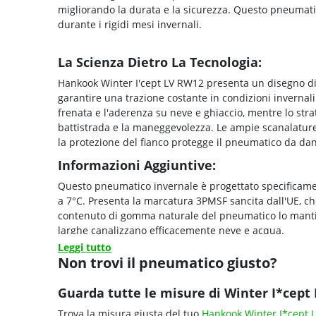
migliorando la durata e la sicurezza. Questo pneumati
durante i rigidi mesi invernali.
La Scienza Dietro La Tecnologia:
Hankook Winter I'cept LV RW12 presenta un disegno dir
garantire una trazione costante in condizioni invernali
frenata e l'aderenza su neve e ghiaccio, mentre lo strato
battistrada e la maneggevolezza. Le ampie scanalature 
la protezione del fianco protegge il pneumatico da da
Informazioni Aggiuntive:
Questo pneumatico invernale è progettato specificament
a 7°C. Presenta la marcatura 3PMSF sancita dall'UE, che 
contenuto di gomma naturale del pneumatico lo mantiene
larghe canalizzano efficacemente neve e acqua.
Leggi tutto
Non trovi il pneumatico giusto?
Guarda tutte le misure di Winter I*cept
Trova la misura giusta del tuo
Hankook Winter I*cept 