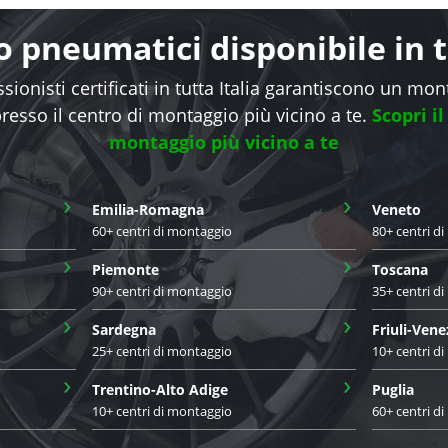
 pneumatici disponibile in tu
sionisti certificati in tutta Italia garantiscono un mo
presso il centro di montaggio più vicino a te.
Scopri il
montaggio più vicino a te
›
›
Emilia-Romagna
Veneto
60+ centri di montaggio
80+ centri d
›
›
Piemonte
Toscana
90+ centri di montaggio
35+ centri d
›
›
Sardegna
Friuli-Vene
25+ centri di montaggio
10+ centri d
›
›
Trentino-Alto Adige
Puglia
10+ centri di montaggio
60+ centri d