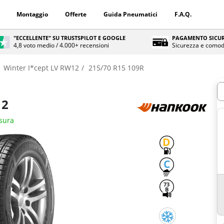
Montaggio
Offerte
Guida Pneumatici
F.A.Q.
"ECCELLENTE" SU TRUSTSPILOT E GOOGLE
PAGAMENTO SICUR
4,8 voto medio / 4.000+ recensioni
Sicurezza e comod
Winter I*cept LV RW12
215/70 R15 109R
Q
12
isura
D
C
73
B