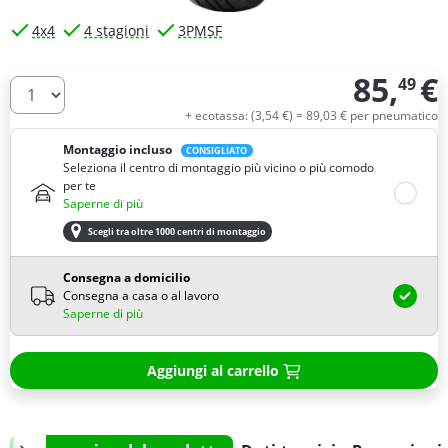
4x4
4 stagioni
3PMSF
85,
€
49
Quantità
+ ecotassa: (
3,
54
€
) =
89,
03
€
per pneumatico
Montaggio incluso
CONSIGLIATO
Seleziona il centro di montaggio più vicino o più comodo
per te
Saperne di più
Scegli tra oltre 1000 centri di montaggio
Consegna a domicilio
Consegna a casa o al lavoro
Saperne di più
Aggiungi al carrello