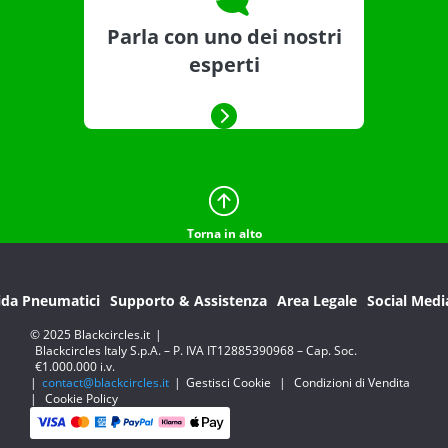
Parla con uno dei nostri
esperti
Torna in alto
ida Pneumatici
Supporto & Assistenza
Area Legale
Social Medi
© 2025 Blackcircles.it
|
Blackcircles Italy S.p.A. – P. IVA IT12885390968 – Cap. Soc.
€1.000.000 i.v.
|
contact@blackcircles.it
|
Gestisci Cookie
|
Condizioni di Vendita
|
Cookie Policy