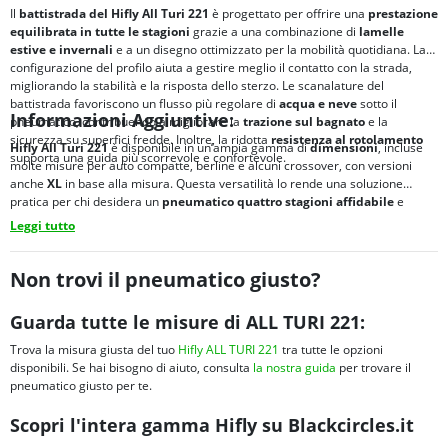
Il
battistrada del Hifly All Turi 221
è progettato per offrire una
prestazione
equilibrata in tutte le stagioni
grazie a una combinazione di
lamelle
estive e invernali
e a un disegno ottimizzato per la mobilità quotidiana. La
configurazione del profilo aiuta a gestire meglio il contatto con la strada,
migliorando la stabilità e la risposta dello sterzo. Le scanalature del
battistrada favoriscono un flusso più regolare di
acqua e neve
sotto il
Informazioni Aggiuntive:
pneumatico, contribuendo a migliorare la
trazione sul bagnato
e la
sicurezza su superfici fredde. Inoltre, la ridotta
resistenza al rotolamento
Hifly All Turi 221
è disponibile in un’ampia gamma di
dimensioni
, incluse
supporta una guida più scorrevole e confortevole.
molte misure per auto compatte, berline e alcuni crossover, con versioni
anche
XL
in base alla misura. Questa versatilità lo rende una soluzione
pratica per chi desidera un
pneumatico quattro stagioni affidabile
e
semplice da gestire durante
tutto l’anno
.
Leggi tutto
Non trovi il pneumatico giusto?
Guarda tutte le misure di ALL TURI 221:
Trova la misura giusta del tuo
Hifly ALL TURI 221
tra tutte le opzioni
disponibili. Se hai bisogno di aiuto, consulta
la nostra guida
per trovare il
pneumatico giusto per te.
Scopri l'intera gamma Hifly su Blackcircles.it