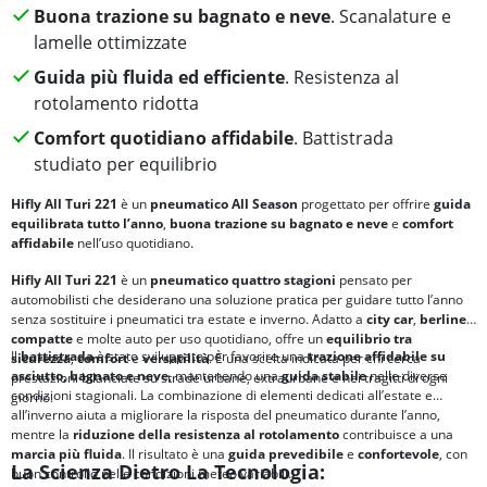
Buona trazione su bagnato e neve
. Scanalature e
lamelle ottimizzate
Guida più fluida ed efficiente
. Resistenza al
rotolamento ridotta
Comfort quotidiano affidabile
. Battistrada
studiato per equilibrio
Hifly All Turi 221
è un
pneumatico All Season
progettato per offrire
guida
equilibrata tutto l’anno
,
buona trazione su bagnato e neve
e
comfort
affidabile
nell’uso quotidiano.
Hifly All Turi 221
è un
pneumatico quattro stagioni
pensato per
automobilisti che desiderano una soluzione pratica per guidare tutto l’anno
senza sostituire i pneumatici tra estate e inverno. Adatto a
city car
,
berline
compatte
e molte auto per uso quotidiano, offre un
equilibrio tra
Il
battistrada
è stato sviluppato per favorire una
trazione affidabile su
sicurezza
,
comfort
e
versatilità
. È una scelta indicata per chi cerca
asciutto, bagnato e neve
, mantenendo una
guida stabile
nelle diverse
prestazioni bilanciate su strade urbane, extraurbane e nei tragitti di ogni
condizioni stagionali. La combinazione di elementi dedicati all’estate e
giorno.
all’inverno aiuta a migliorare la risposta del pneumatico durante l’anno,
mentre la
riduzione della
resistenza al rotolamento
contribuisce a una
marcia più fluida
. Il risultato è una
guida prevedibile
e
confortevole
, con
La Scienza Dietro La Tecnologia:
buon controllo nelle condizioni meteo variabili.