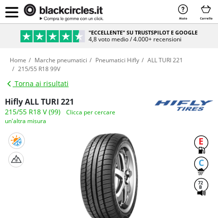
Aiuto
Carrello
"ECCELLENTE" SU TRUSTSPILOT E GOOGLE
4,8 voto medio / 4.000+ recensioni
Home
Marche pneumatici
Pneumatici Hifly
ALL TURI 221
215/55 R18 99V
Torna ai risultati
Hifly ALL TURI 221
215/55 R18 V (99)
Clicca per cercare
un'altra misura
E
C
72
B