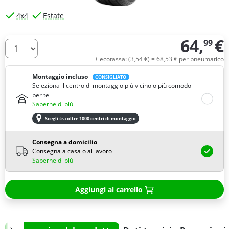
4x4
Estate
64,
€
99
Quantità
+ ecotassa: (
3,
54
€
) =
68,
53
€
per pneumatico
Montaggio incluso
CONSIGLIATO
Seleziona il centro di montaggio più vicino o più comodo
per te
Saperne di più
Scegli tra oltre 1000 centri di montaggio
Consegna a domicilio
Consegna a casa o al lavoro
Saperne di più
Aggiungi al carrello