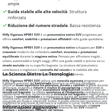
ampie
Guida stabile alle alte velocità
. Struttura
rinforzata
Riduzione del rumore stradale
. Bassa resistenza
Hifly Vigorous HP801 SUV
è un
pneumatico estivo SUV
progettato per
offrire
comfort
,
stabilità
e
prestazioni affidabili
nella guida quotidiana.
Hifly Vigorous HP801 SUV
è un
pneumatico estivo
sviluppato per
SUV
e
crossover
moderni che richiedono
comfort
,
sicurezza
e
prestazioni
equilibrate
durante la
stagione estiva
. Pensato per affrontare tragitti
urbani, autostradali e lunghi viaggi, offre una guida stabile e precisa sia su
strade asciutte
sia su superfici bagnate. La struttura del pneumatico
contribuisce a migliorare il
controllo del veicolo
e la stabilità alle alte
La Scienza Dietro La Tecnologia:
velocità, aumentando il comfort durante ogni spostamento.
Hifly Vigorous HP801 SUV
utilizza una
mescola avanzata
progettata per
Il disegno avanzato del
battistrada
favorisce un efficace drenaggio
offrire un
buon equilibrio tra
aderenza
,
durata
e
comfort
di guida durante
dell’acqua, aiutando a
ridurre il rischio di
aquaplaning
e migliorando la
la
stagione estiva
. Le ampie
scanalature longitudinali
aiutano a evacuare
tenuta sul bagnato
. La ridotta
resistenza al rotolamento
contribuisce a
rapidamente l’acqua, aumentando la
sicurezza sul bagnato
e migliorando la
limitare il
rumore stradale
e a migliorare la durata del battistrada, offrendo
stabilità nelle condizioni di pioggia. Il
battistrada ottimizzato
contribuisce a
una guida più fluida e silenziosa. Inoltre, il profilo ottimizzato garantisce una
migliorare la precisione di sterzata e la stabilità in curva, mentre la struttura
distribuzione uniforme della pressione sul terreno, favorendo un’
usura
Informazioni Aggiuntive:
rinforzata supporta il peso e le esigenze dinamiche dei
SUV
moderni.
regolare
e
prestazioni costanti nel tempo
.