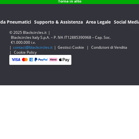
Torna in alto
ida Pneumatici
Supporto & Assistenza
Area Legale
Social Medi
© 2025 Blackcircles.it
|
Blackcircles Italy S.p.A. – P. IVA IT12885390968 – Cap. Soc.
€1.000.000 i.v.
|
contact@blackcircles.it
|
Gestisci Cookie
|
Condizioni di Vendita
|
Cookie Policy