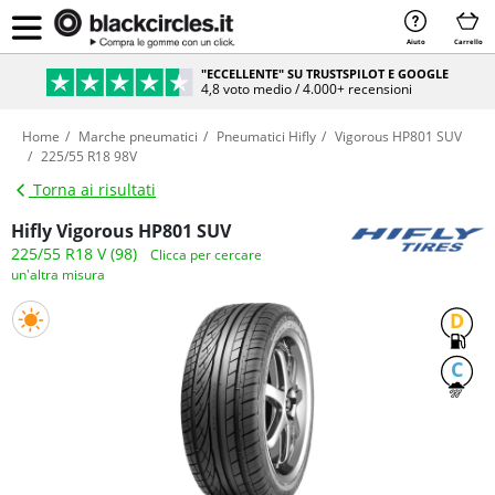
Aiuto
Carrello
"ECCELLENTE" SU TRUSTSPILOT E GOOGLE
4,8 voto medio / 4.000+ recensioni
Home
Marche pneumatici
Pneumatici Hifly
Vigorous HP801 SUV
225/55 R18 98V
Torna ai risultati
Hifly Vigorous HP801 SUV
225/55 R18 V (98)
Clicca per cercare
un'altra misura
D
C