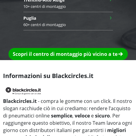
10+ centri di montaggio
›
Puglia
60+ centri di montaggio
Scopri il centro di montaggio più vicino a te
Informazioni su Blackcircles.it
Blackcircles.it
- compra le gomme con un click. Il nostro
slogan racchiude ciò in cui crediamo: rendere l’acquisto
di pneumatici online
semplice
,
veloce
e
sicuro
. Per
raggiungere questo obiettivo, il nostro Team lavora ogni
giorno con distributori italiani per garantirti i
migliori