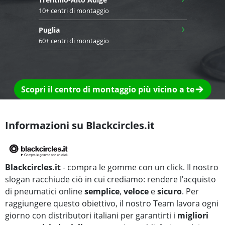
10+ centri di montaggio
›
Puglia
60+ centri di montaggio
Scopri il centro di montaggio più vicino a te
Informazioni su Blackcircles.it
Blackcircles.it
- compra le gomme con un click. Il nostro
slogan racchiude ciò in cui crediamo: rendere l’acquisto
di pneumatici online
semplice
,
veloce
e
sicuro
. Per
raggiungere questo obiettivo, il nostro Team lavora ogni
giorno con distributori italiani per garantirti i
migliori