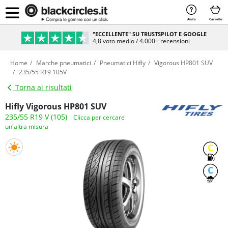
Aiuto
Carrello
"ECCELLENTE" SU TRUSTSPILOT E GOOGLE
4,8 voto medio / 4.000+ recensioni
Home
Marche pneumatici
Pneumatici Hifly
Vigorous HP801 SUV
235/55 R19 105V
Torna ai risultati
Hifly Vigorous HP801 SUV
235/55 R19 V (105)
Clicca per cercare
un'altra misura
C
C