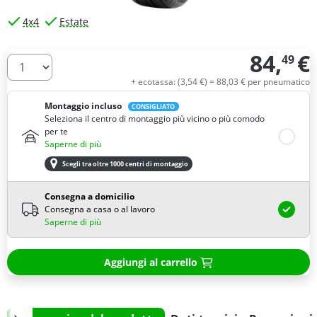
4x4
Estate
84,
€
49
Quantità
+ ecotassa: (
3,
54
€
) =
88,
03
€
per pneumatico
Montaggio incluso
CONSIGLIATO
Seleziona il centro di montaggio più vicino o più comodo
per te
Saperne di più
Scegli tra oltre 1000 centri di montaggio
Consegna a domicilio
Consegna a casa o al lavoro
Saperne di più
Aggiungi al carrello