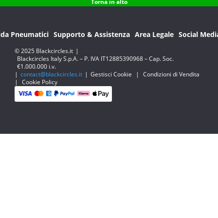
Torna in alto
ida Pneumatici
Supporto & Assistenza
Area Legale
Social Medi
© 2025 Blackcircles.it
|
Blackcircles Italy S.p.A. – P. IVA IT12885390968 – Cap. Soc.
€1.000.000 i.v.
|
contact@blackcircles.it
|
Gestisci Cookie
|
Condizioni di Vendita
|
Cookie Policy