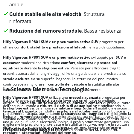
ampie
Guida stabile alle alte velocità
. Struttura
rinforzata
Riduzione del rumore stradale
. Bassa resistenza
Hifly Vigorous HP801 SUV
è un
pneumatico estivo SUV
progettato per
offrire
comfort
,
stabilità
e
prestazioni affidabili
nella guida quotidiana.
Hifly Vigorous HP801 SUV
è un
pneumatico estivo
sviluppato per
SUV
e
crossover
moderni che richiedono
comfort
,
sicurezza
e
prestazioni
equilibrate
durante la
stagione estiva
. Pensato per affrontare tragitti
urbani, autostradali e lunghi viaggi, offre una guida stabile e precisa sia su
strade asciutte
sia su superfici bagnate. La struttura del pneumatico
contribuisce a migliorare il
controllo del veicolo
e la stabilità alle alte
La Scienza Dietro La Tecnologia:
velocità, aumentando il comfort durante ogni spostamento.
Hifly Vigorous HP801 SUV
utilizza una
mescola avanzata
progettata per
Il disegno avanzato del
battistrada
favorisce un efficace drenaggio
offrire un
buon equilibrio tra
aderenza
,
durata
e
comfort
di guida durante
dell’acqua, aiutando a
ridurre il rischio di
aquaplaning
e migliorando la
la
stagione estiva
. Le ampie
scanalature longitudinali
aiutano a evacuare
tenuta sul bagnato
. La ridotta
resistenza al rotolamento
contribuisce a
rapidamente l’acqua, aumentando la
sicurezza sul bagnato
e migliorando la
limitare il
rumore stradale
e a migliorare la durata del battistrada, offrendo
stabilità nelle condizioni di pioggia. Il
battistrada ottimizzato
contribuisce a
una guida più fluida e silenziosa. Inoltre, il profilo ottimizzato garantisce una
migliorare la precisione di sterzata e la stabilità in curva, mentre la struttura
distribuzione uniforme della pressione sul terreno, favorendo un’
usura
Informazioni Aggiuntive:
rinforzata supporta il peso e le esigenze dinamiche dei
SUV
moderni.
regolare
e
prestazioni costanti nel tempo
.