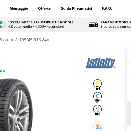
Montaggio
Offerte
Guida Pneumatici
F.A.Q.
"ECCELLENTE" SU TRUSTSPILOT E GOOGLE
PAGAMENTO SICUR
4,8 voto medio / 4.000+ recensioni
Sicurezza e comod
Ecofour
195/45 R16 84V
Q
ura
C
C
72
B