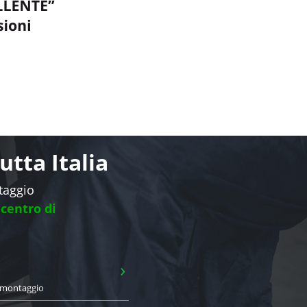
tta Italia
ntaggio
 centro di
›
i montaggio