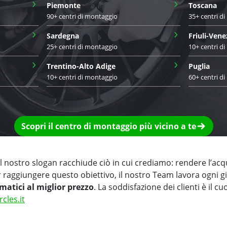
›
›
Piemonte
Toscana
90+ centri di montaggio
35+ centri d
›
›
Sardegna
Friuli-Vene
25+ centri di montaggio
10+ centri d
›
›
Trentino-Alto Adige
Puglia
10+ centri di montaggio
60+ centri d
Scopri il centro di montaggio più vicino a te
 nostro slogan racchiude ciò in cui crediamo: rendere l’acq
r raggiungere questo obiettivo, il nostro Team lavora ogni 
matici al miglior prezzo
. La soddisfazione dei clienti è il cu
rcles.it