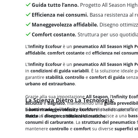
Guida tutto l’anno.
Progetto All Season Hig
Efficienza nei consumi.
Bassa resistenza al 
Maneggevolezza affidabile.
Disegno ottimizz
Comfort costante.
Struttura per uso quotidi
L'
Infinity Ecofour
è un
pneumatico All Season High 
affidabile
,
comfort costante
ed
efficienza nei consum
L'
Infinity Ecofour
è un
pneumatico All Season High 
in
condizioni di guida variabili
. È la soluzione ideale 
garantire
stabilità
,
controllo
e
comfort di guida
senza 
urbano ed extraurbano
.
Grazie alla sua impostazione
All Season
, l’
Infinity Eco
La Scienza Dietro La Tecnologia:
asciutto
e
bagnato
, mantenendo una
guida prevedibi
Il
battistrada
dell’
Infinity Ecofour
è studiato per offri
buona maneggevolezza
e
comfort
lo rende adatto a c
sterzo
. Il
disegno ottimizzato
contribuisce a una
bass
fluida
in diverse
condizioni climatiche
.
consumi di carburante
. La
struttura del pneumatico
f
mantenere
controllo
e
comfort
su diverse
superfici s