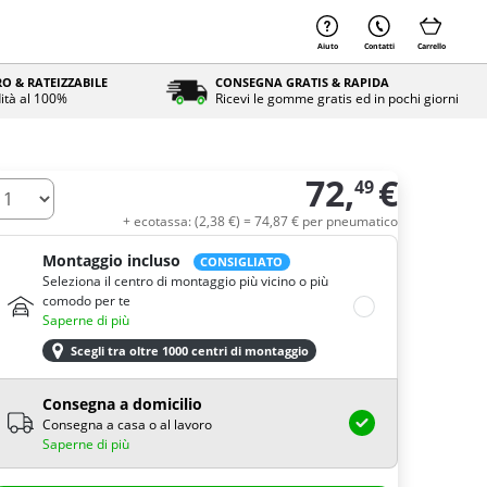
Aiuto
Contatti
Carrello
O & RATEIZZABILE
CONSEGNA GRATIS & RAPIDA
ità al 100%
Ricevi le gomme gratis ed in pochi giorni
72,
€
49
uantità
+ ecotassa: (
2,
38
€
) =
74,
87
€
per pneumatico
Montaggio incluso
CONSIGLIATO
Seleziona il centro di montaggio più vicino o più
comodo per te
Saperne di più
Scegli tra oltre 1000 centri di montaggio
Consegna a domicilio
Consegna a casa o al lavoro
Saperne di più