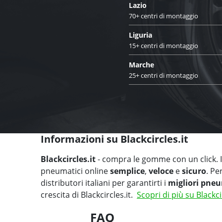
Lazio
70+ centri di montaggio
Liguria
15+ centri di montaggio
Marche
25+ centri di montaggio
Informazioni su Blackcircles.it
Blackcircles.it
- compra le gomme con un click. Il
pneumatici online
semplice
,
veloce
e
sicuro
. Pe
distributori italiani per garantirti i
migliori pneu
crescita di Blackcircles.it.
Scopri di più su Blackci
FAQ