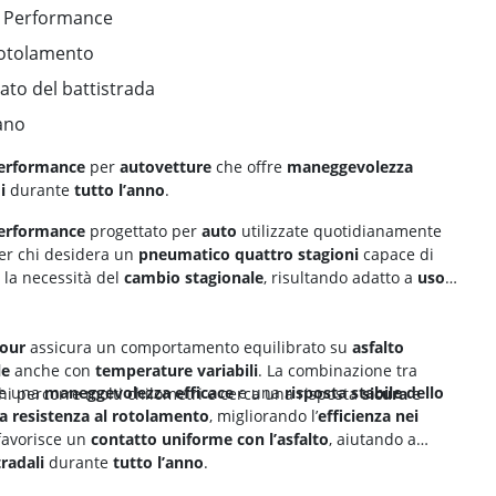
h Performance
rotolamento
ato del battistrada
ano
Performance
per
autovetture
che offre
maneggevolezza
i
durante
tutto l’anno
.
Performance
progettato per
auto
utilizzate quotidianamente
per chi desidera un
pneumatico quattro stagioni
capace di
la necessità del
cambio stagionale
, risultando adatto a
uso
four
assicura un comportamento equilibrato su
asfalto
le
anche con
temperature variabili
. La combinazione tra
re una
maneggevolezza efficace
e una
risposta stabile dello
hi percorre molti chilometri e cerca una risposta
sicura
e
a resistenza al rotolamento
, migliorando l’
efficienza nei
avorisce un
contatto uniforme con l’asfalto
, aiutando a
tradali
durante
tutto l’anno
.