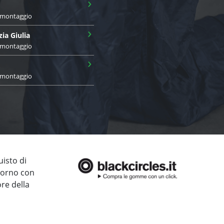
›
i montaggio
›
zia Giulia
i montaggio
›
i montaggio
uisto di
giorno con
ore della