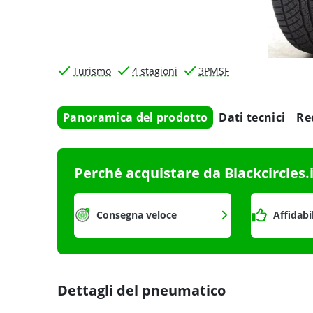
Turismo
4 stagioni
3PMSF
Panoramica del prodotto
Dati tecnici
Re
Perché acquistare da Blackcircles.
Consegna veloce
Affidabi
Dettagli del pneumatico