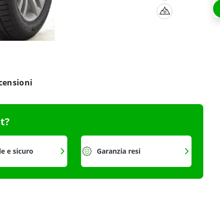
censioni
it?
le e sicuro
Garanzia resi