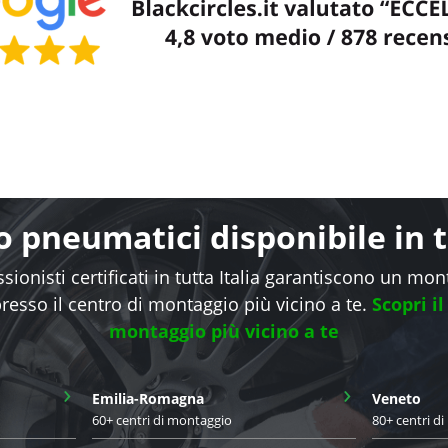
 pneumatici disponibile in tu
sionisti certificati in tutta Italia garantiscono un mo
presso il centro di montaggio più vicino a te.
Scopri il
montaggio più vicino a te
›
›
Emilia-Romagna
Veneto
60+ centri di montaggio
80+ centri d