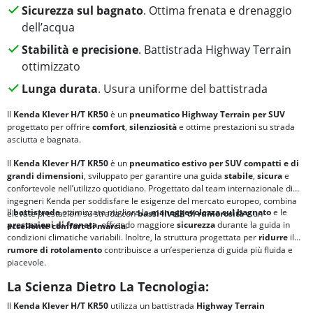
Sicurezza sul bagnato
. Ottima frenata e drenaggio
dell’acqua
Stabilità e precisione
. Battistrada Highway Terrain
ottimizzato
Lunga durata
. Usura uniforme del battistrada
Il
Kenda Klever H/T KR50
è un
pneumatico Highway Terrain per SUV
progettato per offrire
comfort
,
silenziosità
e ottime prestazioni su strada
asciutta e bagnata.
Il
Kenda Klever H/T KR50
è un
pneumatico estivo per SUV compatti e di
grandi dimensioni
, sviluppato per garantire una guida
stabile
,
sicura
e
confortevole nell’utilizzo quotidiano. Progettato dal team internazionale di
ingegneri Kenda per soddisfare le esigenze del mercato europeo, combina
Il
battistrada
ottimizzato migliora la
maneggevolezza sul bagnato
e le
elevate prestazioni su strada con
bassi livelli di rumorosità
e un
prestazioni di
frenata
, offrendo maggiore
sicurezza
durante la guida in
eccellente
comfort di marcia
.
condizioni climatiche variabili. Inoltre, la struttura progettata per
ridurre
il
rumore di rotolamento
contribuisce a un’esperienza di guida più fluida e
piacevole.
La Scienza Dietro La Tecnologia:
Il
Kenda Klever H/T KR50
utilizza un battistrada
Highway Terrain