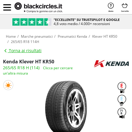
Aiuto
Carrello
"ECCELLENTE" SU TRUSTSPILOT E GOOGLE
4,8 voto medio / 4.000+ recensioni
Home
Marche pneumatici
Pneumatici Kenda
Klever HT KR50
265/65 R18 114H
Torna ai risultati
Kenda Klever HT KR50
265/65 R18 H (114)
Clicca per cercare
un'altra misura
E
E
71
B