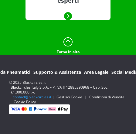
esperti
Torna in alto
ida Pneumatici
Supporto & Assistenza
Area Legale
Social Medi
© 2025 Blackcircles.it
|
Blackcircles Italy S.p.A. – P. IVA IT12885390968 – Cap. Soc.
€1.000.000 i.v.
|
contact@blackcircles.it
|
Gestisci Cookie
|
Condizioni di Vendita
|
Cookie Policy