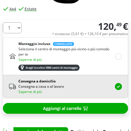
4x4
Estate
120,
€
49
Quantità
+ ecotassa: (
5,
61
€
) =
126,
10
€
per pneumatico
Montaggio incluso
CONSIGLIATO
Seleziona il centro di montaggio più vicino o più comodo
per te
Saperne di più
Scegli tra oltre 1000 centri di montaggio
Consegna a domicilio
Consegna a casa o al lavoro
Saperne di più
Aggiungi al carrello