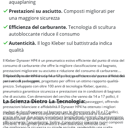
aquaplaning
Prestazioni su asciutto.
Composti migliorati per
una maggiore sicurezza
Efficienza del carburante.
Tecnologia di scultura
autobloccante riduce il consumo
Autenticità.
Il logo Kleber sul battistrada indica
qualità
Il Kleber Dynaxer HP4 è un pneumatico estivo efficiente dal punto di vista del
consumo di carburante che offre la migliore classificazione sul bagnato,
prestazioni migliorate su asciutto e riduzione del consumo di carburante.
Disponibile in dimensioni da 14 a 17 pollici, garantisce sicurezza e affidabilità
Il Kleber Dynaxer HP4 è un pneumatico estivo efficiente dal punto di vista del
per i veicoli passeggeri.
consumo di carburante, progettato per offrire un ottimo rapporto qualità-
prezzo. Sviluppato con oltre 100 anni di tecnologia Kleber, questo
pneumatico garantisce sicurezza e prestazioni sia in condizioni di bagnato
che di asciutto. Con dimensioni del cerchio che vanno da 14 a 17 pollici, il
La Scienza Dietro La Tecnologia:
Dynaxer HP4 è adatto a una vasta gamma di veicoli passeggeri, offrendo
prestazioni bilanciate e affidabilità.Il Dynaxer HP4 ha ottenuto i migliori
risultati di classificazione sul bagnato per le dimensioni da 16 e 17 pollici,
Il Kleber Dynaxer HP4 incorpora una tecnologia avanzata di scultura
grazie alle sue due ampie scanalature longitudinali centrali che prevengono
autobloccante per limitare il consumo di carburante, garantendo prestazioni
efficacemente l'aquaplaning. Inoltre, il pneumatico presenta nuovi composti
efficienti. Il design del pneumatico è ben bilanciato, offrendo una
che migliorano la sicurezza su strade asciutte, rendendolo una scelta