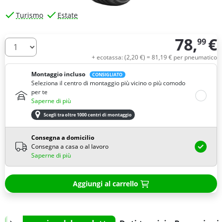
Turismo
Estate
78,
€
99
Quantità
+ ecotassa: (
2,
20
€
) =
81,
19
€
per pneumatico
Montaggio incluso
CONSIGLIATO
Seleziona il centro di montaggio più vicino o più comodo
per te
Saperne di più
Scegli tra oltre 1000 centri di montaggio
Consegna a domicilio
Consegna a casa o al lavoro
Saperne di più
Aggiungi al carrello