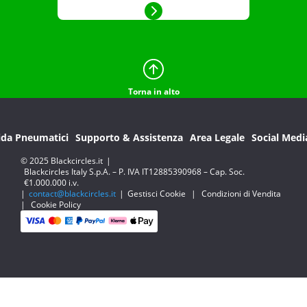
Torna in alto
ida Pneumatici
Supporto & Assistenza
Area Legale
Social Medi
© 2025 Blackcircles.it
|
Blackcircles Italy S.p.A. – P. IVA IT12885390968 – Cap. Soc.
€1.000.000 i.v.
|
contact@blackcircles.it
|
Gestisci Cookie
|
Condizioni di Vendita
|
Cookie Policy