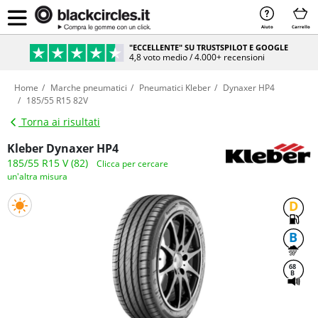
Aiuto
Carrello
"ECCELLENTE" SU TRUSTSPILOT E GOOGLE
4,8 voto medio / 4.000+ recensioni
Home
Marche pneumatici
Pneumatici Kleber
Dynaxer HP4
185/55 R15 82V
Torna ai risultati
Kleber Dynaxer HP4
185/55 R15 V (82)
Clicca per cercare
un'altra misura
D
B
68
B