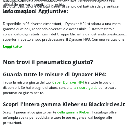
maneggevolezza e una frenata eccellenti su superfici sia bagnate che
affidabile per varie condizioni di guida.
asciutte. L'inclusione del logo Kleber al centro del battistrada garantisce
Informazioni Aggiuntive:
autenticità e qualità.
Disponibile in 96 diverse dimensioni, il Dynaxer HP4 si adatta a una vasta
gamma di veicoli, rendendolo versatile e accessibile. È stato testato e
convalidato dagli studi interni del Gruppo Michelin, dimostrando prestazioni
superiori rispetto al suo predecessore, il Dynaxer HP3. Con una valutazione
C per la resistenza al rotolamento, il Dynaxer HP4 offre una migliore
Leggi tutto
efficienza del carburante.
Non trovi il pneumatico giusto?
Guarda tutte le misure di Dynaxer HP4:
Trova la misura giusta del tuo
Kleber Dynaxer HP4
tra tutte le opzioni
disponibili. Se hai bisogno di aiuto, consulta
la nostra guida
per trovare il
pneumatico giusto per te.
Scopri l'intera gamma Kleber su Blackcircles.it
Scegli il pneumatico giusto per te
della gamma Kleber
. Il catalogo offre
un'ampia scelta per soddisfare tutte le tue esigenze, dal budget alle
prestazioni.