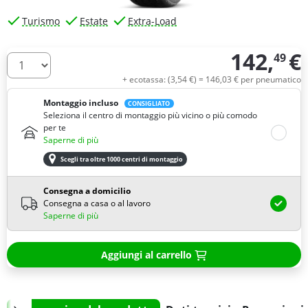
Turismo
Estate
Extra-Load
142,
€
49
Quantità
+ ecotassa: (
3,
54
€
) =
146,
03
€
per pneumatico
Montaggio incluso
CONSIGLIATO
Seleziona il centro di montaggio più vicino o più comodo
per te
Saperne di più
Scegli tra oltre 1000 centri di montaggio
Consegna a domicilio
Consegna a casa o al lavoro
Saperne di più
Aggiungi al carrello