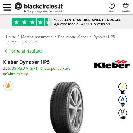
Aiuto
Carrello
"ECCELLENTE" SU TRUSTSPILOT E GOOGLE
4,8 voto medio / 4.000+ recensioni
Home
Marche pneumatici
Pneumatici Kleber
Dynaxer HP5
255/35 R20 97Y
Torna ai risultati
Kleber Dynaxer HP5
255/35 R20 Y (97)
Clicca per cercare
un'altra misura
C
A
73
B