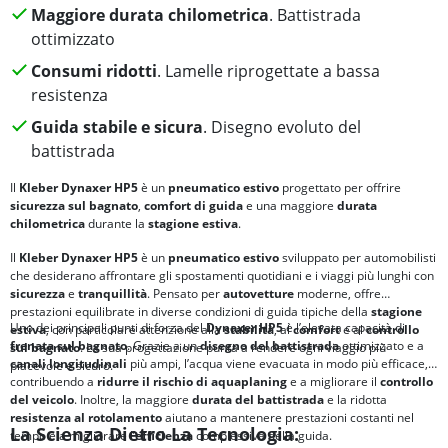
Maggiore durata chilometrica
. Battistrada
ottimizzato
Consumi ridotti
. Lamelle riprogettate a bassa
resistenza
Guida stabile e sicura
. Disegno evoluto del
battistrada
Il
Kleber Dynaxer HP5
è un
pneumatico estivo
progettato per offrire
sicurezza sul bagnato
,
comfort di guida
e una maggiore
durata
chilometrica
durante la
stagione estiva
.
Il
Kleber Dynaxer HP5
è un
pneumatico estivo
sviluppato per automobilisti
che desiderano affrontare gli spostamenti quotidiani e i viaggi più lunghi con
sicurezza
e
tranquillità
. Pensato per
autovetture
moderne, offre
prestazioni equilibrate in diverse condizioni di guida tipiche della
stagione
Uno dei principali punti di forza del
Dynaxer HP5
è l’elevata capacità di
estiva
, con particolare attenzione alla
stabilità
, al
comfort
e al
controllo
frenata sul bagnato
. Grazie a un
disegno del battistrada
ottimizzato e a
sul bagnato
. La sua progettazione punta a rendere ogni viaggio più
canali longitudinali
più ampi, l’acqua viene evacuata in modo più efficace,
piacevole e sicuro.
contribuendo a
ridurre il rischio di
aquaplaning
e a migliorare il
controllo
del veicolo
. Inoltre, la maggiore
durata del battistrada
e la ridotta
resistenza al rotolamento
aiutano a mantenere prestazioni costanti nel
La Scienza Dietro La Tecnologia:
tempo e a migliorare l’
efficienza
complessiva della guida.