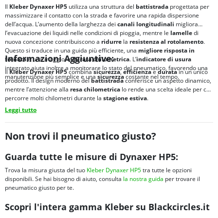
Il
Kleber Dynaxer HP5
utilizza una struttura del
battistrada
progettata per
massimizzare il contatto con la strada e favorire una rapida dispersione
dell’acqua. L’aumento della larghezza dei
canali longitudinali
migliora
l’evacuazione dei liquidi nelle condizioni di pioggia, mentre le
lamelle
di
nuova concezione contribuiscono a
ridurre
la
resistenza al rotolamento
.
Questo si traduce in una guida più efficiente, una
migliore risposta in
Informazioni Aggiuntive:
frenata
e una maggiore
durata chilometrica
. L’
indicatore di usura
integrato aiuta inoltre a monitorare lo stato del pneumatico, favorendo una
Il
Kleber Dynaxer HP5
combina
sicurezza
,
efficienza
e
durata
in un unico
manutenzione più semplice e una
sicurezza
costante nel tempo.
prodotto. Il design moderno del
battistrada
conferisce un aspetto dinamico,
mentre l’attenzione alla
resa chilometrica
lo rende una scelta ideale per chi
percorre molti chilometri durante la
stagione estiva
.
Leggi tutto
Non trovi il pneumatico giusto?
Guarda tutte le misure di Dynaxer HP5:
Trova la misura giusta del tuo
Kleber Dynaxer HP5
tra tutte le opzioni
disponibili. Se hai bisogno di aiuto, consulta
la nostra guida
per trovare il
pneumatico giusto per te.
Scopri l'intera gamma Kleber su Blackcircles.it