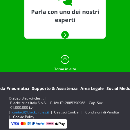
Parla con uno dei nostri
esperti
Torna in alto
ida Pneumatici
Supporto & Assistenza
Area Legale
Social Medi
© 2025 Blackcircles.it
|
Blackcircles Italy S.p.A. – P. IVA IT12885390968 – Cap. Soc.
€1.000.000 i.v.
|
contact@blackcircles.it
|
Gestisci Cookie
|
Condizioni di Vendita
|
Cookie Policy