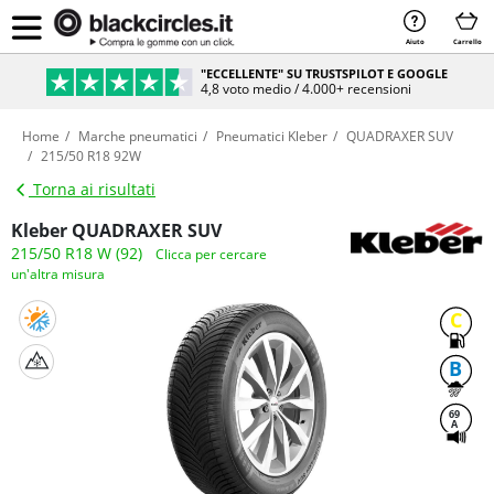
Aiuto
Carrello
"ECCELLENTE" SU TRUSTSPILOT E GOOGLE
4,8 voto medio / 4.000+ recensioni
Home
Marche pneumatici
Pneumatici Kleber
QUADRAXER SUV
215/50 R18 92W
Torna ai risultati
Kleber QUADRAXER SUV
215/50 R18 W (92)
Clicca per cercare
un'altra misura
C
B
69
A