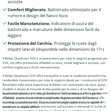
asciutte
Comfort Migliorato.
Battistrada ottimizzato per il
rumore e design del fianco liscio
Facile Manutenzione.
Indicatore di usura del
battistrada e marcature delle dimensioni facili da
leggere
Protezione del Cerchio.
Protegge le ruote dagli
impatti laterali (disponibile nelle dimensioni da 17+)
Il Kleber Quadraxer SUV è un pneumatico per tutte le stagioni progettato per
SUV, che offre prestazioni affidabili su neve, strade bagnate e asciutte, con
comfort migliorato e facile manutenzione.
Il Kleber Quadraxer SUV offre tranquillità in tutte le condizioni atmosferiche,
rendendolo il pneumatico per tutte le stagioni ideale per i conducenti di SUV.
Basandosi sulla vasta esperienza di Kleber con i pneumatici da neve, questo
modello è dotato di mescole di alta qualità per la neve e di un disegno del
Su strade bagnate e asciutte, il Quadraxer SUV continua a offrire prestazioni
battistrada a forma di V, che garantisce un'ottima aderenza su superfici
affidabili, grazie al suo sistema migliorato di evacuazione dell'acqua e alla
innevate. I numerosi bordi del battistrada migliorano ulteriormente la
tecnologia autobloccante. Queste caratteristiche aumentano la rigidità del
trazione, assicurando che il tuo veicolo rimanga stabile e sicuro anche in
pneumatico, migliorando le prestazioni sull'asciutto e riducendo il rischio di
condizioni invernali difficili.
aquaplaning in condizioni di bagnato. Progettato e prodotto in Europa, il