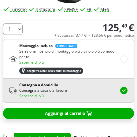
Turismo
4 stagioni
3PMSF
FR
M+S
125,
€
49
Quantità
+ ecotassa: (
3,
17
€
) =
128,
66
€
per pneumatico
Montaggio incluso
CONSIGLIATO
Seleziona il centro di montaggio più vicino o più comodo
per te
Saperne di più
Scegli tra oltre 1000 centri di montaggio
Consegna a domicilio
Consegna a casa o al lavoro
Saperne di più
Aggiungi al carrello