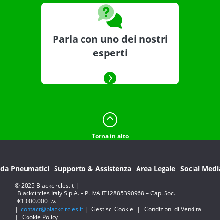
Parla con uno dei nostri
esperti
Torna in alto
ida Pneumatici
Supporto & Assistenza
Area Legale
Social Medi
© 2025 Blackcircles.it
|
Blackcircles Italy S.p.A. – P. IVA IT12885390968 – Cap. Soc.
€1.000.000 i.v.
|
contact@blackcircles.it
|
Gestisci Cookie
|
Condizioni di Vendita
|
Cookie Policy