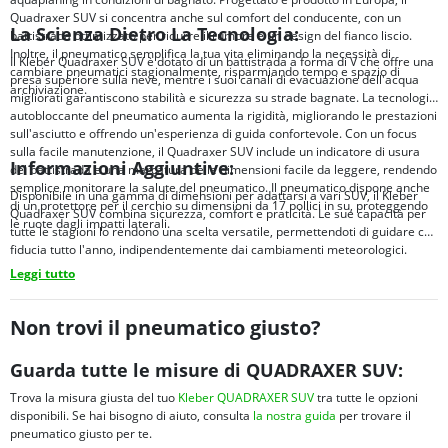
Quadraxer SUV si concentra anche sul comfort del conducente, con un
La Scienza Dietro La Tecnologia:
battistrada ottimizzato per ridurre il rumore e un design del fianco liscio.
Inoltre, il pneumatico semplifica la tua vita eliminando la necessità di
Il Kleber Quadraxer SUV è dotato di un battistrada a forma di V che offre una
cambiare pneumatici stagionalmente, risparmiando tempo e spazio di
presa superiore sulla neve, mentre i suoi canali di evacuazione dell'acqua
archiviazione.
migliorati garantiscono stabilità e sicurezza su strade bagnate. La tecnologia
autobloccante del pneumatico aumenta la rigidità, migliorando le prestazioni
sull'asciutto e offrendo un'esperienza di guida confortevole. Con un focus
sulla facile manutenzione, il Quadraxer SUV include un indicatore di usura
Informazioni Aggiuntive:
del battistrada e una marcatura delle dimensioni facile da leggere, rendendo
semplice monitorare la salute del pneumatico. Il pneumatico dispone anche
Disponibile in una gamma di dimensioni per adattarsi a vari SUV, il Kleber
di un protettore per il cerchio su dimensioni da 17 pollici in su, proteggendo
Quadraxer SUV combina sicurezza, comfort e praticità. Le sue capacità per
le ruote dagli impatti laterali.
tutte le stagioni lo rendono una scelta versatile, permettendoti di guidare con
fiducia tutto l'anno, indipendentemente dai cambiamenti meteorologici.
Leggi tutto
Non trovi il pneumatico giusto?
Guarda tutte le misure di QUADRAXER SUV:
Trova la misura giusta del tuo
Kleber QUADRAXER SUV
tra tutte le opzioni
disponibili. Se hai bisogno di aiuto, consulta
la nostra guida
per trovare il
pneumatico giusto per te.