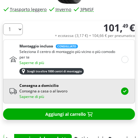
Trasporto leggero
Inverno
3PMSF
101,
€
49
Quantità
+ ecotassa: (
3,
17
€
) =
104,
66
€
per pneumatico
Montaggio incluso
CONSIGLIATO
Seleziona il centro di montaggio più vicino o più comodo
per te
Saperne di più
Scegli tra oltre 1000 centri di montaggio
Consegna a domicilio
Consegna a casa o al lavoro
Saperne di più
Aggiungi al carrello