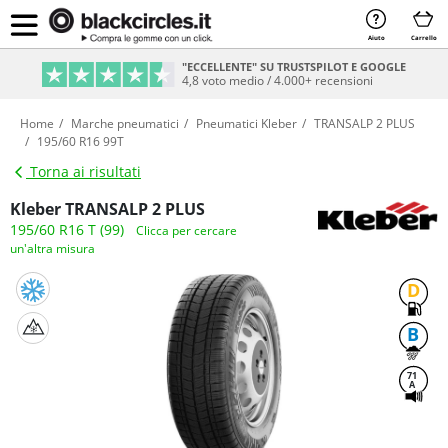
Aiuto
Carrello
PAGAMENTO SICURO & RATEIZZABILE
Sicurezza e comodità al 100%
Home
Marche pneumatici
Pneumatici Kleber
TRANSALP 2 PLUS
195/60 R16 99T
Torna ai risultati
Kleber TRANSALP 2 PLUS
195/60 R16 T (99)
Clicca per cercare
un'altra misura
D
B
71
A