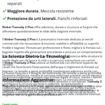
separati
Maggiore durata.
Mescola resistente
Protezione da urti laterali.
Fianchi rinforzati
Kleber Transalp 2 Plus
offre aderenza, durata e sicurezza ai furgoni che
affrontano quotidianamente le sfide della stagione invernale.
Il
Kleber Transalp 2 Plus
è il pneumatico invernale dedicato ai veicoli
commerciali che necessitano di trazione, stabilità e affidabilità su superfici
fredde e bagnate. Pensato per professionisti e flotte, migliora la frenata sul
bagnato rispetto alla generazione precedente e assicura un comportamento
La Scienza Dietro La Tecnologia:
più sicuro nelle situazioni tipiche dell’inverno. La robustezza della struttura lo
rende ideale per chi lavora in città o su percorsi extraurbani con carichi
Il
Kleber Transalp 2 Plus
utilizza un battistrada con elementi separati da
variabili.
canali che favoriscono l’evacuazione dell’acqua e migliorano la frenata sul
bagnato. Le lamelle a piena profondità mantengono aderenza anche con
La nuova mescola e il disegno del battistrada con lamelle a piena profondità
l’avanzare dell’usura, mentre la carcassa rinforzata sostiene carichi elevati e
favoriscono aderenza costante sino al limite legale di usura, mentre i fianchi
Informazioni Aggiuntive:
offre maggiore protezione contro le abrasioni. La mescola ottimizzata
rinforzati migliorano la resistenza contro abrasioni e urti laterali.
Transalp 2
contribuisce a un’usura più lenta e uniforme, incrementando il
Plus
offre inoltre un incremento significativo di chilometraggio e una
Progettato e prodotto in Europa, questo pneumatico invernale combina oltre
chilometraggio. La struttura complessiva è pensata per fornire trazione
migliore efficienza grazie a una resistenza al rotolamento ottimizzata,
un secolo di esperienza nell’ingegneria Kleber con soluzioni pensate per le
affidabile e stabilità tipiche delle esigenze invernali dei veicoli da lavoro.
contribuendo a una guida più controllata e lineare nelle condizioni invernali.
esigenze reali di furgoni e flotte professionali.
Leggi tutto