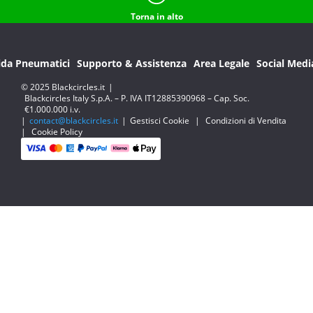
Torna in alto
ida Pneumatici
Supporto & Assistenza
Area Legale
Social Medi
© 2025 Blackcircles.it
|
Blackcircles Italy S.p.A. – P. IVA IT12885390968 – Cap. Soc.
€1.000.000 i.v.
|
contact@blackcircles.it
|
Gestisci Cookie
|
Condizioni di Vendita
|
Cookie Policy