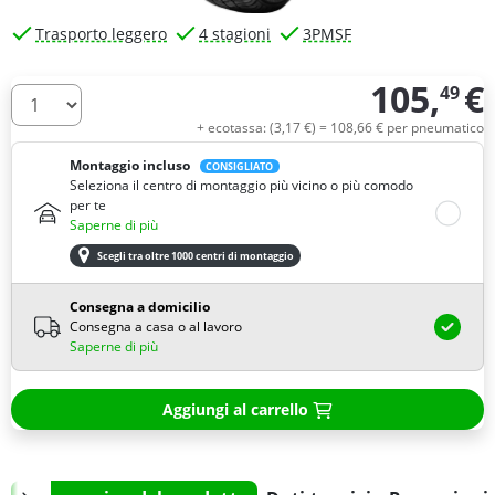
Trasporto leggero
4 stagioni
3PMSF
105,
€
49
Quantità
+ ecotassa: (
3,
17
€
) =
108,
66
€
per pneumatico
Montaggio incluso
CONSIGLIATO
Seleziona il centro di montaggio più vicino o più comodo
per te
Saperne di più
Scegli tra oltre 1000 centri di montaggio
Consegna a domicilio
Consegna a casa o al lavoro
Saperne di più
Aggiungi al carrello