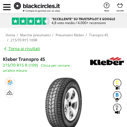
Aiuto
Carrello
"ECCELLENTE" SU TRUSTSPILOT E GOOGLE
4,8 voto medio / 4.000+ recensioni
Home
Marche pneumatici
Pneumatici Kleber
Transpro 4S
215/70 R15 109R
Torna ai risultati
Kleber Transpro 4S
215/70 R15 R (109)
Clicca per cercare
un'altra misura
C
B
72
B