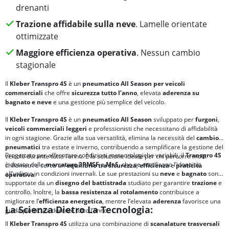
drenanti
Trazione affidabile sulla neve
. Lamelle orientate
ottimizzate
Maggiore efficienza operativa
. Nessun cambio
stagionale
Il
Kleber Transpro 4S
è un
pneumatico All Season per veicoli
commerciali
che offre
sicurezza tutto l’anno
, elevata
aderenza su
bagnato e neve
e una gestione più semplice del veicolo.
Il
Kleber Transpro 4S
è un
pneumatico All Season
sviluppato per
furgoni
,
veicoli commerciali leggeri
e professionisti che necessitano di affidabilità
in ogni stagione. Grazie alla sua versatilità, elimina la necessità del
cambio
pneumatici
tra estate e inverno, contribuendo a semplificare la gestione del
Progettato per affrontare condizioni meteorologiche variabili, il
Transpro 4S
veicolo durante tutto l’anno. È la soluzione ideale per chi percorre molti
è dotato delle
marcature
3PMSF
e
M+S
, che ne certificano l’idoneità
chilometri e cerca un
equilibrio tra
sicurezza
,
efficienza
e
praticità
all’utilizzo in condizioni invernali. Le sue prestazioni su
neve
e
bagnato
sono
operativa
.
supportate da un
disegno del battistrada
studiato per garantire
trazione
e
controllo. Inoltre, la
bassa
resistenza al rotolamento
contribuisce a
migliorare l’
efficienza energetica
, mentre l’elevata
aderenza
favorisce una
La Scienza Dietro La Tecnologia:
guida più sicura durante tutto l’anno.
Il
Kleber Transpro 4S
utilizza una combinazione di
scanalature trasversali