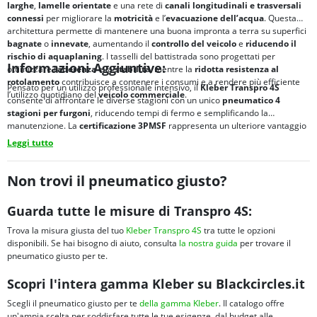
larghe
,
lamelle orientate
e una rete di
canali longitudinali e trasversali
connessi
per migliorare la
motricità
e l’
evacuazione dell’acqua
. Questa
architettura permette di mantenere una buona impronta a terra su superfici
bagnate
o
innevate
, aumentando il
controllo del veicolo
e
riducendo il
rischio di
aquaplaning
. I tasselli del battistrada sono progettati per
Informazioni Aggiuntive:
ottimizzare l’
aderenza
e la
stabilità
, mentre la
ridotta
resistenza al
rotolamento
contribuisce a contenere i consumi e a rendere più efficiente
Pensato per un utilizzo professionale intensivo, il
Kleber Transpro 4S
l’utilizzo quotidiano del
veicolo commerciale
.
consente di affrontare le diverse stagioni con un unico
pneumatico 4
stagioni per furgoni
, riducendo tempi di fermo e semplificando la
manutenzione. La
certificazione
3PMSF
rappresenta un ulteriore vantaggio
per chi opera in aree soggette a normative invernali e necessita di un
Leggi tutto
pneumatico per trasporto leggero
affidabile in ogni periodo dell’anno.
Non trovi il pneumatico giusto?
Guarda tutte le misure di Transpro 4S:
Trova la misura giusta del tuo
Kleber Transpro 4S
tra tutte le opzioni
disponibili. Se hai bisogno di aiuto, consulta
la nostra guida
per trovare il
pneumatico giusto per te.
Scopri l'intera gamma Kleber su Blackcircles.it
Scegli il pneumatico giusto per te
della gamma Kleber
. Il catalogo offre
un'ampia scelta per soddisfare tutte le tue esigenze, dal budget alle