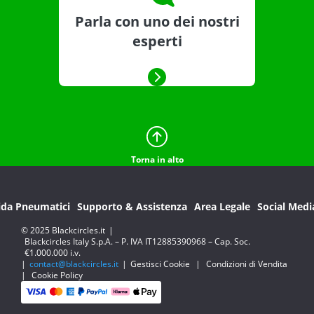
Parla con uno dei nostri
esperti
Torna in alto
ida Pneumatici
Supporto & Assistenza
Area Legale
Social Medi
© 2025 Blackcircles.it
|
Blackcircles Italy S.p.A. – P. IVA IT12885390968 – Cap. Soc.
€1.000.000 i.v.
|
contact@blackcircles.it
|
Gestisci Cookie
|
Condizioni di Vendita
|
Cookie Policy