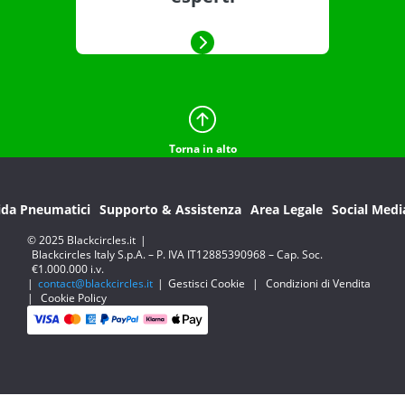
Torna in alto
ida Pneumatici
Supporto & Assistenza
Area Legale
Social Medi
© 2025 Blackcircles.it
|
Blackcircles Italy S.p.A. – P. IVA IT12885390968 – Cap. Soc.
€1.000.000 i.v.
|
contact@blackcircles.it
|
Gestisci Cookie
|
Condizioni di Vendita
|
Cookie Policy