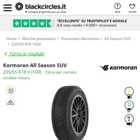
Aiuto
Carrello
"ECCELLENTE" SU TRUSTSPILOT E GOOGLE
4,8 voto medio / 4.000+ recensioni
Home
Marche pneumatici
Pneumatici Kormoran
All Season SUV
235/55 R18 100V
Torna ai risultati
Kormoran All Season SUV
235/55 R18 V (100)
Clicca per cercare
un'altra misura
C
D
68
A