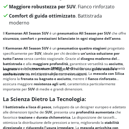
Maggiore robustezza per SUV
. Fianco rinforzato
Comfort di guida ottimizzato
. Battistrada
moderno
Il
Kormoran All Season SUV
è un
pneumatico All Season per SUV
che offre
sicurezza
,
comfort
e
prestazioni bilanciate
in ogni stagione dell’anno
.
Il
Kormoran All Season SUV
è un
pneumatico quattro stagioni
progettato
specificamente per
SUV
, ideale per chi desidera
un’unica soluzione per
tutto l’anno
senza cambio stagionale. Grazie al
disegno moderno del
battistrada
e alla
maggiore profondità
, garantisce versatilità su
asciutto
,
La presenza delle
marcature
3PMSF
e
M+S
sul fianco confermano l’idoneità
bagnato
e in condizioni invernali leggere, offrendo una
guida stabile e
anche in inverno, nel rispetto delle normative vigenti. La
mescola con Silica
confortevole
sia in città sia nei percorsi extraurbani.
migliora la
frenata su bagnato e asciutto
, mentre il
fianco rinforzato
assicura maggiore
resistenza agli urti
, caratteristica particolarmente
importante per
SUV
di medie e grandi dimensioni.
La Scienza Dietro La Tecnologia:
Il
battistrada a lisca di pesce
, sviluppato da un designer europeo e adattato
alle dimensioni tipiche dei
SUV
, presenta una
profondità aumentata
che
favorisce
trazione
e
durata chilometrica
. La disposizione dei tasselli
ottimizza la distribuzione delle pressioni a terra, migliorando la
stabilità
direzionale
e
riducendo l’usura irregolare
. La
mescola arricchita con