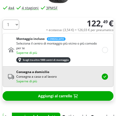
4x4
4 stagioni
3PMSF
122,
€
49
Quantità
+ ecotassa: (
3,
54
€
) =
126,
03
€
per pneumatico
Montaggio incluso
CONSIGLIATO
Seleziona il centro di montaggio più vicino o più comodo
per te
Saperne di più
Scegli tra oltre 1000 centri di montaggio
Consegna a domicilio
Consegna a casa o al lavoro
Saperne di più
Aggiungi al carrello