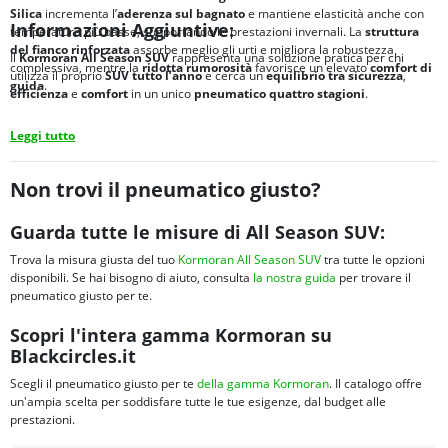
Silica
incrementa l’
aderenza sul bagnato
e mantiene elasticità anche con
Informazioni Aggiuntive:
temperature più basse, supportando le prestazioni invernali. La
struttura
del fianco rinforzata
assorbe meglio gli urti e migliora la robustezza
Il
Kormoran All Season SUV
rappresenta una soluzione pratica per chi
complessiva, mentre la
ridotta rumorosità
favorisce un elevato
comfort di
utilizza il proprio
SUV tutto l’anno
e cerca un
equilibrio tra
sicurezza
,
guida
.
efficienza
e
comfort
in un unico
pneumatico quattro stagioni
.
Leggi tutto
Non trovi il pneumatico giusto?
Guarda tutte le misure di All Season SUV:
Trova la misura giusta del tuo
Kormoran All Season SUV
tra tutte le opzioni
disponibili. Se hai bisogno di aiuto, consulta
la nostra guida
per trovare il
pneumatico giusto per te.
Scopri l'intera gamma Kormoran su
Blackcircles.it
Scegli il pneumatico giusto per te
della gamma Kormoran
. Il catalogo offre
un'ampia scelta per soddisfare tutte le tue esigenze, dal budget alle
prestazioni.