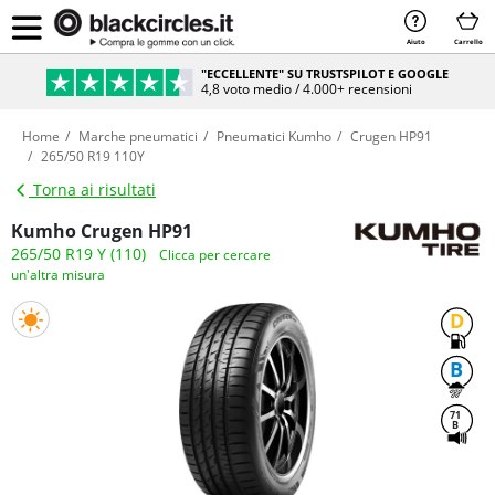
Aiuto
Carrello
"ECCELLENTE" SU TRUSTSPILOT E GOOGLE
4,8 voto medio / 4.000+ recensioni
Home
Marche pneumatici
Pneumatici Kumho
Crugen HP91
265/50 R19 110Y
Torna ai risultati
Kumho Crugen HP91
265/50 R19 Y (110)
Clicca per cercare
un'altra misura
D
B
71
B