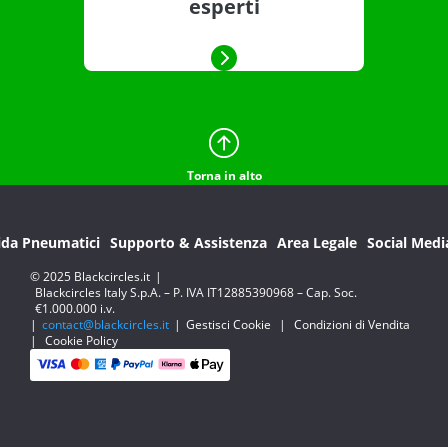
esperti
Torna in alto
ida Pneumatici
Supporto & Assistenza
Area Legale
Social Medi
© 2025 Blackcircles.it
|
Blackcircles Italy S.p.A. – P. IVA IT12885390968 – Cap. Soc.
€1.000.000 i.v.
|
contact@blackcircles.it
|
Gestisci Cookie
|
Condizioni di Vendita
|
Cookie Policy