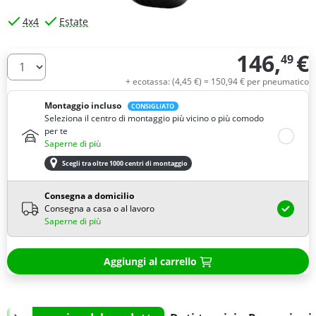
4x4
Estate
146,
€
49
Quantità
+ ecotassa: (
4,
45
€
) =
150,
94
€
per pneumatico
Montaggio incluso
CONSIGLIATO
Seleziona il centro di montaggio più vicino o più comodo
per te
Saperne di più
Scegli tra oltre 1000 centri di montaggio
Consegna a domicilio
Consegna a casa o al lavoro
Saperne di più
Aggiungi al carrello