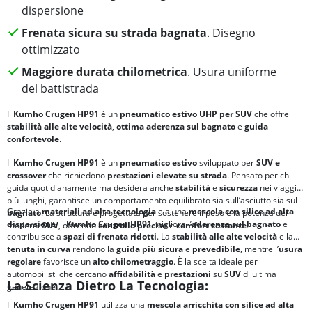
dispersione
Frenata sicura su strada bagnata
. Disegno
ottimizzato
Maggiore durata chilometrica
. Usura uniforme
del battistrada
Il
Kumho Crugen HP91
è un
pneumatico estivo
UHP per SUV
che offre
stabilità alle alte velocità
,
ottima aderenza sul bagnato
e
guida
confortevole
.
Il
Kumho Crugen HP91
è un
pneumatico estivo
sviluppato per
SUV e
crossover
che richiedono
prestazioni elevate su strada
. Pensato per chi
guida quotidianamente ma desidera anche
stabilità
e
sicurezza
nei viaggi
più lunghi, garantisce un comportamento equilibrato sia sull’asciutto sia sul
Grazie a
materiali ad alta tecnologia
e a una
mescola con silice ad alta
bagnato
. La struttura è progettata per sostenere il peso e la potenza dei
dispersione
, il
Kumho Crugen HP91
migliora l’
aderenza sul bagnato
e
moderni
SUV
, offrendo
controllo preciso
e
comfort
costante
.
contribuisce a
spazi di frenata ridotti
. La
stabilità alle alte velocità
e la
tenuta in curva
rendono la
guida più sicura
e
prevedibile
, mentre l’
usura
regolare
favorisce un
alto chilometraggio
. È la scelta ideale per
automobilisti che cercano
affidabilità
e
prestazioni
su
SUV
di ultima
La Scienza Dietro La Tecnologia:
generazione.
Il
Kumho Crugen HP91
utilizza una
mescola arricchita con silice ad alta