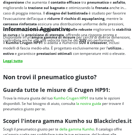
dispersione
che aumenta il
contatto efficace
tra
pneumatico
e
asfalto
,
migliorando la
trazione sul bagnato
e ottimizzando la
frenata
anche in
caso di pioggia intensa. Il
disegno del battistrada
è studiato per favorire
l’evacuazione dell’acqua e
ridurre il rischio di
aquaplaning
, mentre la
carcassa rinforzata
assicura una distribuzione uniforme delle pressioni,
Informazioni Aggiuntive:
contribuendo a un’
usura regolare
. Le
spalle robuste
migliorano la
stabilità
in curva
e la
precisione di sterzata
, offrendo una risposta pronta e
Disponibile in un’
ampia gamma di misure
per cerchi di diverse dimensioni,
controllata anche alle alte velocità tipiche dei
SUV
più performanti.
il
Kumho Crugen HP91
si adatta a numerosi
SUV e crossover
, inclusi
modelli di fascia medio-alta. È progettato esclusivamente per l’
utilizzo
estivo
e garantisce
prestazioni ottimali
con temperature miti o elevate.
Leggi tutto
Non trovi il pneumatico giusto?
Guarda tutte le misure di Crugen HP91:
Trova la misura giusta del tuo
Kumho Crugen HP91
tra tutte le opzioni
disponibili. Se hai bisogno di aiuto, consulta
la nostra guida
per trovare il
pneumatico giusto per te.
Scopri l'intera gamma Kumho su Blackcircles.it
Scegli il pneumatico giusto per te
della gamma Kumho
. Il catalogo offre
un'ampia scelta per soddisfare tutte le tue esigenze, dal budget alle