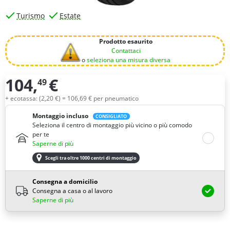
Turismo
Estate
Prodotto esaurito
Contattaci
o
seleziona una misura diversa
104,
€
49
Quantità
+ ecotassa: (
2,
20
€
) =
106,
69
€
per pneumatico
Montaggio incluso
CONSIGLIATO
Seleziona il centro di montaggio più vicino o più comodo
per te
Saperne di più
Scegli tra oltre 1000 centri di montaggio
Consegna a domicilio
Consegna a casa o al lavoro
Saperne di più