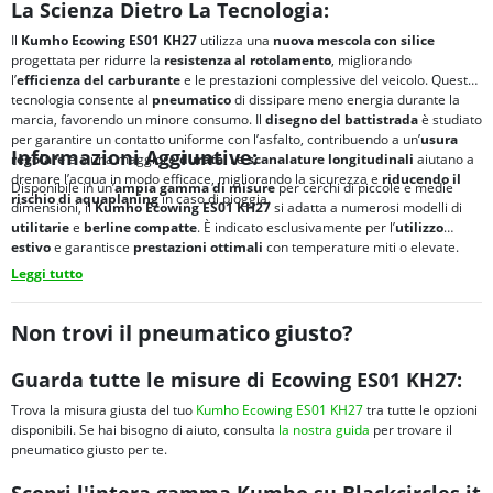
La Scienza Dietro La Tecnologia:
Il
Kumho Ecowing ES01 KH27
utilizza una
nuova mescola con silice
progettata per ridurre la
resistenza al rotolamento
, migliorando
l’
efficienza del carburante
e le prestazioni complessive del veicolo. Questa
tecnologia consente al
pneumatico
di dissipare meno energia durante la
marcia, favorendo un minore consumo. Il
disegno del battistrada
è studiato
per garantire un contatto uniforme con l’asfalto, contribuendo a un’
usura
Informazioni Aggiuntive:
regolare
e a una maggiore
durata
. Le
scanalature longitudinali
aiutano a
drenare l’acqua in modo efficace, migliorando la sicurezza e
riducendo il
Disponibile in un’
ampia gamma di misure
per cerchi di piccole e medie
rischio di
aquaplaning
in caso di pioggia.
dimensioni, il
Kumho Ecowing ES01 KH27
si adatta a numerosi modelli di
utilitarie
e
berline compatte
. È indicato esclusivamente per l’
utilizzo
estivo
e garantisce
prestazioni ottimali
con temperature miti o elevate.
Leggi tutto
Non trovi il pneumatico giusto?
Guarda tutte le misure di Ecowing ES01 KH27:
Trova la misura giusta del tuo
Kumho Ecowing ES01 KH27
tra tutte le opzioni
disponibili. Se hai bisogno di aiuto, consulta
la nostra guida
per trovare il
pneumatico giusto per te.