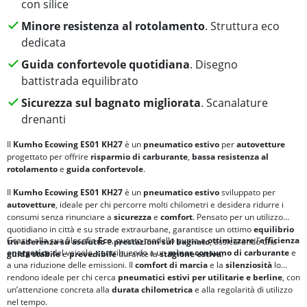
con silice
Minore resistenza al rotolamento
. Struttura eco
dedicata
Guida confortevole quotidiana
. Disegno
battistrada equilibrato
Sicurezza sul bagnato migliorata
. Scanalature
drenanti
Il
Kumho Ecowing ES01 KH27
è un
pneumatico estivo
per
autovetture
progettato per offrire
risparmio di carburante
,
bassa resistenza al
rotolamento
e
guida confortevole
.
Il
Kumho Ecowing ES01 KH27
è un
pneumatico estivo
sviluppato per
autovetture
, ideale per chi percorre molti chilometri e desidera ridurre i
consumi senza rinunciare a
sicurezza
e
comfort
. Pensato per un utilizzo
quotidiano in città e su strade extraurbane, garantisce un ottimo
equilibrio
Grazie alla sua filosofia
Eco
, questo modello punta a
ottimizzare
l’
efficienza
tra
aderenza su asciutto
e
prestazioni sul bagnato
, assicurando una
energetica
del veicolo, contribuendo a un
minor consumo di carburante
e
guida stabile
e
prevedibile
durante la
stagione estiva
.
a una riduzione delle emissioni. Il
comfort di marcia
e la
silenziosità
lo
rendono ideale per chi cerca
pneumatici estivi per utilitarie e berline
, con
un’attenzione concreta alla
durata chilometrica
e alla regolarità di utilizzo
nel tempo.