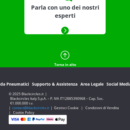
Parla con uno dei nostri
esperti
Torna in alto
ida Pneumatici
Supporto & Assistenza
Area Legale
Social Medi
© 2025 Blackcircles.it
|
Blackcircles Italy S.p.A. – P. IVA IT12885390968 – Cap. Soc.
€1.000.000 i.v.
|
contact@blackcircles.it
|
Gestisci Cookie
|
Condizioni di Vendita
|
Cookie Policy