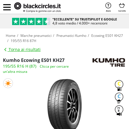
Aiuto
Carrello
"ECCELLENTE" SU TRUSTSPILOT E GOOGLE
4,8 voto medio / 4.000+ recensioni
Home
Marche pneumatici
Pneumatici Kumho
Ecowing ES01 KH27
195/55 R16 87H
Torna ai risultati
Kumho Ecowing ES01 KH27
195/55 R16 H (87)
Clicca per cercare
un'altra misura
C
C
71
B