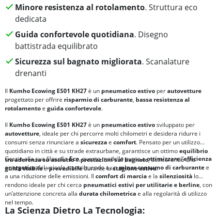
Minore resistenza al rotolamento
. Struttura eco
dedicata
Guida confortevole quotidiana
. Disegno
battistrada equilibrato
Sicurezza sul bagnato migliorata
. Scanalature
drenanti
Il
Kumho Ecowing ES01 KH27
è un
pneumatico estivo
per
autovetture
progettato per offrire
risparmio di carburante
,
bassa resistenza al
rotolamento
e
guida confortevole
.
Il
Kumho Ecowing ES01 KH27
è un
pneumatico estivo
sviluppato per
autovetture
, ideale per chi percorre molti chilometri e desidera ridurre i
consumi senza rinunciare a
sicurezza
e
comfort
. Pensato per un utilizzo
quotidiano in città e su strade extraurbane, garantisce un ottimo
equilibrio
Grazie alla sua filosofia
Eco
, questo modello punta a
ottimizzare
l’
efficienza
tra
aderenza su asciutto
e
prestazioni sul bagnato
, assicurando una
energetica
del veicolo, contribuendo a un
minor consumo di carburante
e
guida stabile
e
prevedibile
durante la
stagione estiva
.
a una riduzione delle emissioni. Il
comfort di marcia
e la
silenziosità
lo
rendono ideale per chi cerca
pneumatici estivi per utilitarie e berline
, con
un’attenzione concreta alla
durata chilometrica
e alla regolarità di utilizzo
nel tempo.
La Scienza Dietro La Tecnologia: