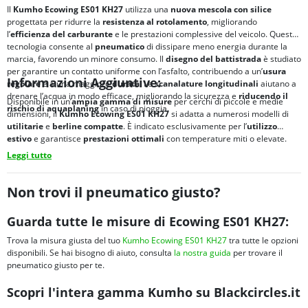
Il
Kumho Ecowing ES01 KH27
utilizza una
nuova mescola con silice
progettata per ridurre la
resistenza al rotolamento
, migliorando
l’
efficienza del carburante
e le prestazioni complessive del veicolo. Questa
tecnologia consente al
pneumatico
di dissipare meno energia durante la
marcia, favorendo un minore consumo. Il
disegno del battistrada
è studiato
per garantire un contatto uniforme con l’asfalto, contribuendo a un’
usura
Informazioni Aggiuntive:
regolare
e a una maggiore
durata
. Le
scanalature longitudinali
aiutano a
drenare l’acqua in modo efficace, migliorando la sicurezza e
riducendo il
Disponibile in un’
ampia gamma di misure
per cerchi di piccole e medie
rischio di
aquaplaning
in caso di pioggia.
dimensioni, il
Kumho Ecowing ES01 KH27
si adatta a numerosi modelli di
utilitarie
e
berline compatte
. È indicato esclusivamente per l’
utilizzo
estivo
e garantisce
prestazioni ottimali
con temperature miti o elevate.
Leggi tutto
Non trovi il pneumatico giusto?
Guarda tutte le misure di Ecowing ES01 KH27:
Trova la misura giusta del tuo
Kumho Ecowing ES01 KH27
tra tutte le opzioni
disponibili. Se hai bisogno di aiuto, consulta
la nostra guida
per trovare il
pneumatico giusto per te.
Scopri l'intera gamma Kumho su Blackcircles.it