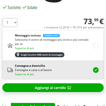
Turismo
Estate
73,
€
99
Quantità
+ ecotassa: (
2,
20
€
) =
76,
19
€
per pneumatico
Montaggio incluso
CONSIGLIATO
Seleziona il centro di montaggio più vicino o più comodo
per te
Saperne di più
Scegli tra oltre 1000 centri di montaggio
Consegna a domicilio
Consegna a casa o al lavoro
Saperne di più
Aggiungi al carrello