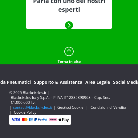
Parla con uno dei nostri
esperti
Torna in alto
ida Pneumatici
Supporto & Assistenza
Area Legale
Social Medi
© 2025 Blackcircles.it
|
Blackcircles Italy S.p.A. – P. IVA IT12885390968 – Cap. Soc.
€1.000.000 i.v.
|
contact@blackcircles.it
|
Gestisci Cookie
|
Condizioni di Vendita
|
Cookie Policy