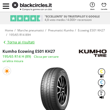
Aiuto
Carrello
PAGAMENTO SICURO & RATEIZZABILE
Sicurezza e comodità al 100%
Home
Marche pneumatici
Pneumatici Kumho
Ecowing ES01 KH27
195/65 R14 89H
Torna ai risultati
Kumho Ecowing ES01 KH27
195/65 R14 H (89)
Clicca per cercare
un'altra misura
C
C
70
B