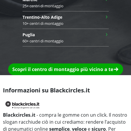
25+ centri di montaggio
›
Trentino-Alto Adige
10+ centri di montaggio
›
Puglia
60+ centri di montaggio
Scopri il centro di montaggio più vicino a te
Informazioni su Blackcircles.it
Blackcircles.it
- compra le gomme con un click. Il nostro
slogan racchiude ciò in cui crediamo: rendere l’acquisto
di pneumatici online
semplice
,
veloce
e
sicuro
. Per