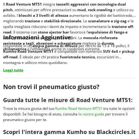
Il
Road Venture MT51
integra
tasselli aggressivi con tecnologia dual
pitch
, ottimizzati per offrire prestazioni su
mud
,
rock crawling
e utilizzo su
asfalto. I
blocchi a 3 livelli di altezza
aumentano la rigidità del battistrada,
migliorando
trazione
e
stabilità direzionale
. Le
scanalature a zig-zag
e la
spalla intagliata riducono i danni da impatto e incrementano la
trazione off-
road
. Il sistema con
stone ejector bar
favorisce l’
espulsione di fango e
Informazioni Aggiuntive:
sassi
, prevenendo accumuli e perforazioni. La
mescola rinforzata
resistente a tagli, abrasioni e scheggiature
migliora la
durata
Disponibile in un’
ampia gamma di misure
per cerchi da 15 a 18 pollici, il
chilometrica
e l’affidabilità anche in condizioni estreme.
Kumho Road Venture MT51
è compatibile con numerosi
SUV 4x4
e
pickup
off-road
. È ideale per chi pratica
fuoristrada tecnico
, escursioni in
montagna e utilizzo misto quotidiano.
Leggi tutto
Non trovi il pneumatico giusto?
Guarda tutte le misure di Road Venture MT51:
Trova la misura giusta del tuo
Kumho Road Venture MT51
tra tutte le opzioni
disponibili. Se hai bisogno di aiuto, consulta
la nostra guida
per trovare il
pneumatico giusto per te.
Scopri l'intera gamma Kumho su Blackcircles.it