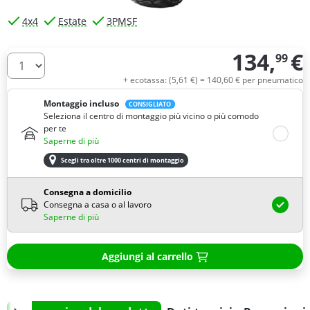
4x4
Estate
3PMSF
134,
€
99
Quantità
+ ecotassa: (
5,
61
€
) =
140,
60
€
per pneumatico
Montaggio incluso
CONSIGLIATO
Seleziona il centro di montaggio più vicino o più comodo
per te
Saperne di più
Scegli tra oltre 1000 centri di montaggio
Consegna a domicilio
Consegna a casa o al lavoro
Saperne di più
Aggiungi al carrello