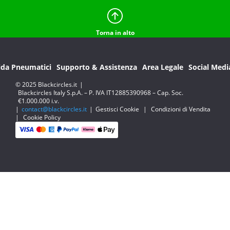
Torna in alto
ida Pneumatici
Supporto & Assistenza
Area Legale
Social Medi
© 2025 Blackcircles.it
|
Blackcircles Italy S.p.A. – P. IVA IT12885390968 – Cap. Soc.
€1.000.000 i.v.
|
contact@blackcircles.it
|
Gestisci Cookie
|
Condizioni di Vendita
|
Cookie Policy