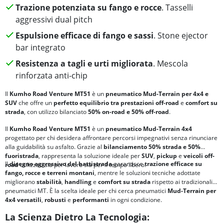
Trazione potenziata su fango e rocce
. Tasselli
aggressivi dual pitch
Espulsione efficace di fango e sassi
. Stone ejector
bar integrato
Resistenza a tagli e urti migliorata
. Mescola
rinforzata anti-chip
Il
Kumho Road Venture MT51
è un
pneumatico Mud-Terrain per 4x4 e
SUV
che offre un
perfetto equilibrio tra
prestazioni off-road
e
comfort su
strada
, con utilizzo bilanciato
50% on-road e 50% off-road
.
Il
Kumho Road Venture MT51
è un
pneumatico Mud-Terrain 4x4
progettato per chi desidera affrontare percorsi impegnativi senza rinunciare
alla guidabilità su asfalto. Grazie al
bilanciamento
50% strada e 50%
fuoristrada
, rappresenta la soluzione ideale per
SUV
,
pickup
e
veicoli off-
Il
disegno aggressivo del battistrada
garantisce
trazione efficace su
road
utilizzati sia per lavoro sia per il tempo libero.
fango, rocce e terreni montani
, mentre le soluzioni tecniche adottate
migliorano
stabilità
,
handling
e
comfort su strada
rispetto ai tradizionali
pneumatici MT. È la scelta ideale per chi cerca pneumatici
Mud-Terrain per
4x4 versatili
,
robusti
e
performanti
in ogni condizione.
La Scienza Dietro La Tecnologia: