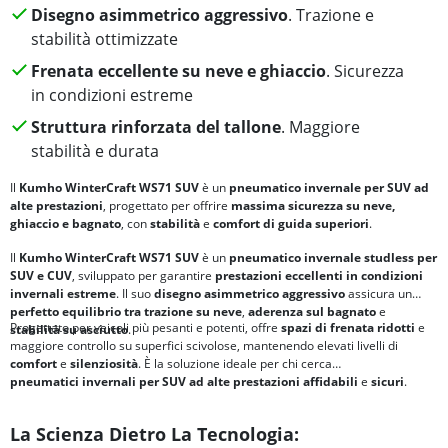
Disegno asimmetrico aggressivo
. Trazione e
stabilità ottimizzate
Frenata eccellente su neve e ghiaccio
. Sicurezza
in condizioni estreme
Struttura rinforzata del tallone
. Maggiore
stabilità e durata
Il
Kumho WinterCraft WS71 SUV
è un
pneumatico invernale per SUV
ad
alte prestazioni
, progettato per offrire
massima sicurezza su neve,
ghiaccio e bagnato
, con
stabilità
e
comfort di guida superiori
.
Il
Kumho WinterCraft WS71 SUV
è un
pneumatico invernale studless per
SUV e CUV
, sviluppato per garantire
prestazioni eccellenti in condizioni
invernali estreme
. Il suo
disegno asimmetrico aggressivo
assicura un
perfetto equilibrio tra
trazione su neve
,
aderenza sul bagnato
e
Progettato per veicoli più pesanti e potenti, offre
spazi di frenata ridotti
e
stabilità su asciutto
.
maggiore controllo su superfici scivolose, mantenendo elevati livelli di
comfort
e
silenziosità
. È la soluzione ideale per chi cerca
pneumatici
invernali per SUV ad alte prestazioni
affidabili
e
sicuri
.
La Scienza Dietro La Tecnologia: