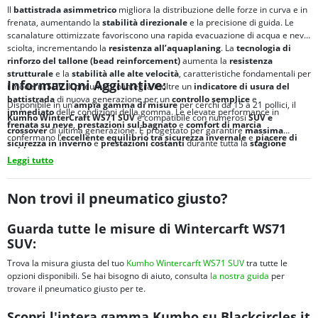
Il
battistrada asimmetrico
migliora la distribuzione delle forze in curva e in
frenata, aumentando la
stabilità direzionale
e la precisione di guida. Le
scanalature ottimizzate favoriscono una rapida evacuazione di acqua e neve
sciolta, incrementando la
resistenza all’aquaplaning
. La
tecnologia di
rinforzo del tallone (bead reinforcement)
aumenta la
resistenza
strutturale
e la
stabilità
alle alte velocità
, caratteristiche fondamentali per
Informazioni Aggiuntive:
i moderni
SUV
. Il pneumatico integra inoltre un
indicatore di usura del
battistrada
di nuova generazione per un
controllo semplice
e
Disponibile in un’
ampia gamma di misure
per cerchi da 15 a 21 pollici, il
immediato
delle condizioni della gomma. Le elevate performance in
Kumho WinterCraft WS71 SUV
è compatibile con numerosi
SUV e
frenata su neve
,
prestazioni sul bagnato
e
comfort di marcia
crossover
di ultima generazione. È progettato per garantire
massima
confermano l’
eccellente equilibrio tra
sicurezza invernale
e
piacere di
sicurezza in inverno
e
prestazioni costanti
durante tutta la
stagione
guida
.
invernali
.
Leggi tutto
Non trovi il pneumatico giusto?
Guarda tutte le misure di Wintercarft WS71
SUV:
Trova la misura giusta del tuo
Kumho Wintercarft WS71 SUV
tra tutte le
opzioni disponibili. Se hai bisogno di aiuto, consulta
la nostra guida
per
trovare il pneumatico giusto per te.
Scopri l'intera gamma Kumho su Blackcircles.it