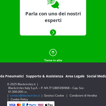
Parla con uno dei nostri
esperti
Torna in alto
ida Pneumatici
Supporto & Assistenza
Area Legale
Social Medi
© 2025 Blackcircles.it
|
Blackcircles Italy S.p.A. – P. IVA IT12885390968 – Cap. Soc.
€1.000.000 i.v.
|
contact@blackcircles.it
|
Gestisci Cookie
|
Condizioni di Vendita
|
Cookie Policy