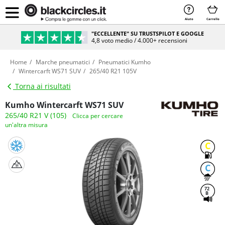
Aiuto
Carrello
"ECCELLENTE" SU TRUSTSPILOT E GOOGLE
4,8 voto medio / 4.000+ recensioni
Home
Marche pneumatici
Pneumatici Kumho
Wintercarft WS71 SUV
265/40 R21 105V
Torna ai risultati
Kumho Wintercarft WS71 SUV
265/40 R21 V (105)
Clicca per cercare
un'altra misura
C
C
72
B