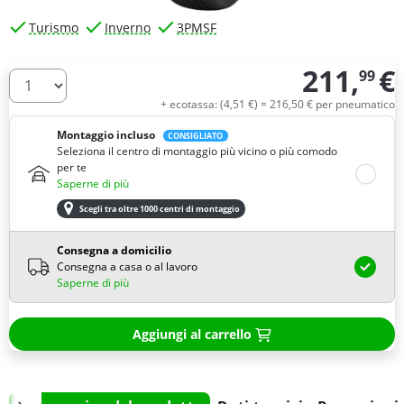
Turismo
Inverno
3PMSF
211,
€
99
Quantità
+ ecotassa: (
4,
51
€
) =
216,
50
€
per pneumatico
Montaggio incluso
CONSIGLIATO
Seleziona il centro di montaggio più vicino o più comodo
per te
Saperne di più
Scegli tra oltre 1000 centri di montaggio
Consegna a domicilio
Consegna a casa o al lavoro
Saperne di più
Aggiungi al carrello