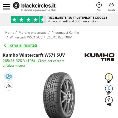
Aiuto
Carrello
"ECCELLENTE" SU TRUSTSPILOT E GOOGLE
4,8 voto medio / 4.000+ recensioni
Home
Marche pneumatici
Pneumatici Kumho
Wintercarft WS71 SUV
265/45 R20 108V
Torna ai risultati
Kumho Wintercarft WS71 SUV
265/45 R20 V (108)
Clicca per cercare
un'altra misura
C
C
72
B