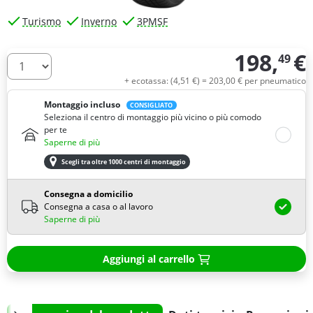
Turismo
Inverno
3PMSF
198,
€
49
Quantità
+ ecotassa: (
4,
51
€
) =
203,
00
€
per pneumatico
Montaggio incluso
CONSIGLIATO
Seleziona il centro di montaggio più vicino o più comodo
per te
Saperne di più
Scegli tra oltre 1000 centri di montaggio
Consegna a domicilio
Consegna a casa o al lavoro
Saperne di più
Aggiungi al carrello