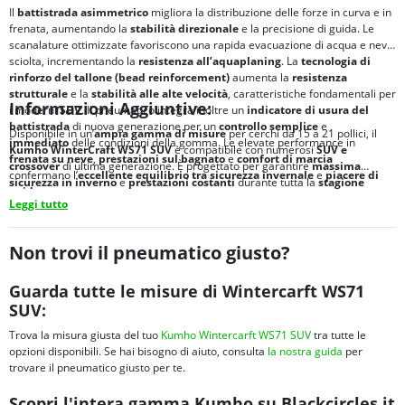
Il
battistrada asimmetrico
migliora la distribuzione delle forze in curva e in
frenata, aumentando la
stabilità direzionale
e la precisione di guida. Le
scanalature ottimizzate favoriscono una rapida evacuazione di acqua e neve
sciolta, incrementando la
resistenza all’aquaplaning
. La
tecnologia di
rinforzo del tallone (bead reinforcement)
aumenta la
resistenza
strutturale
e la
stabilità
alle alte velocità
, caratteristiche fondamentali per
Informazioni Aggiuntive:
i moderni
SUV
. Il pneumatico integra inoltre un
indicatore di usura del
battistrada
di nuova generazione per un
controllo semplice
e
Disponibile in un’
ampia gamma di misure
per cerchi da 15 a 21 pollici, il
immediato
delle condizioni della gomma. Le elevate performance in
Kumho WinterCraft WS71 SUV
è compatibile con numerosi
SUV e
frenata su neve
,
prestazioni sul bagnato
e
comfort di marcia
crossover
di ultima generazione. È progettato per garantire
massima
confermano l’
eccellente equilibrio tra
sicurezza invernale
e
piacere di
sicurezza in inverno
e
prestazioni costanti
durante tutta la
stagione
guida
.
invernali
.
Leggi tutto
Non trovi il pneumatico giusto?
Guarda tutte le misure di Wintercarft WS71
SUV:
Trova la misura giusta del tuo
Kumho Wintercarft WS71 SUV
tra tutte le
opzioni disponibili. Se hai bisogno di aiuto, consulta
la nostra guida
per
trovare il pneumatico giusto per te.
Scopri l'intera gamma Kumho su Blackcircles.it