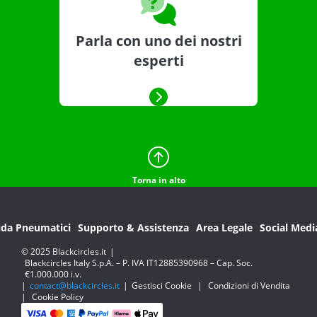
Parla con uno dei nostri
esperti
Torna in alto
ida Pneumatici
Supporto & Assistenza
Area Legale
Social Medi
© 2025 Blackcircles.it
|
Blackcircles Italy S.p.A. – P. IVA IT12885390968 – Cap. Soc.
€1.000.000 i.v.
|
contact@blackcircles.it
|
Gestisci Cookie
|
Condizioni di Vendita
|
Cookie Policy