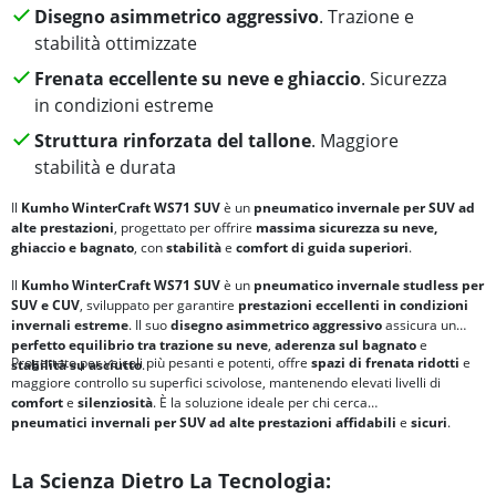
Disegno asimmetrico aggressivo
. Trazione e
stabilità ottimizzate
Frenata eccellente su neve e ghiaccio
. Sicurezza
in condizioni estreme
Struttura rinforzata del tallone
. Maggiore
stabilità e durata
Il
Kumho WinterCraft WS71 SUV
è un
pneumatico invernale per SUV
ad
alte prestazioni
, progettato per offrire
massima sicurezza su neve,
ghiaccio e bagnato
, con
stabilità
e
comfort di guida superiori
.
Il
Kumho WinterCraft WS71 SUV
è un
pneumatico invernale studless per
SUV e CUV
, sviluppato per garantire
prestazioni eccellenti in condizioni
invernali estreme
. Il suo
disegno asimmetrico aggressivo
assicura un
perfetto equilibrio tra
trazione su neve
,
aderenza sul bagnato
e
Progettato per veicoli più pesanti e potenti, offre
spazi di frenata ridotti
e
stabilità su asciutto
.
maggiore controllo su superfici scivolose, mantenendo elevati livelli di
comfort
e
silenziosità
. È la soluzione ideale per chi cerca
pneumatici
invernali per SUV ad alte prestazioni
affidabili
e
sicuri
.
La Scienza Dietro La Tecnologia: