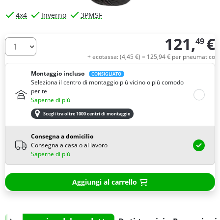
4x4
Inverno
3PMSF
121,
€
49
Quantità
+ ecotassa: (
4,
45
€
) =
125,
94
€
per pneumatico
Montaggio incluso
CONSIGLIATO
Seleziona il centro di montaggio più vicino o più comodo
per te
Saperne di più
Scegli tra oltre 1000 centri di montaggio
Consegna a domicilio
Consegna a casa o al lavoro
Saperne di più
Aggiungi al carrello