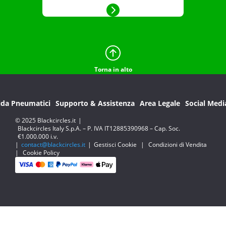
Torna in alto
ida Pneumatici
Supporto & Assistenza
Area Legale
Social Medi
© 2025 Blackcircles.it
|
Blackcircles Italy S.p.A. – P. IVA IT12885390968 – Cap. Soc.
€1.000.000 i.v.
|
contact@blackcircles.it
|
Gestisci Cookie
|
Condizioni di Vendita
|
Cookie Policy