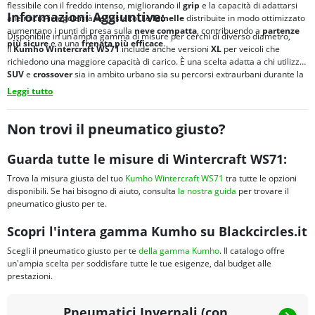
flessibile con il freddo intenso, migliorando il
grip
e la capacità di adattarsi
Informazioni Aggiuntive:
alle micro-irregolarità dell’asfalto. Le
lamelle
distribuite in modo ottimizzato
aumentano i punti di presa sulla
neve compatta
, contribuendo a
partenze
Disponibile in un’ampia gamma di misure per cerchi di diverso diametro,
più sicure
e a una
frenata più efficace
.
il
Kumho Wintercraft WS71
include anche versioni
XL
per veicoli che
richiedono una maggiore capacità di carico. È una scelta adatta a chi utilizza
SUV
e
crossover
sia in ambito urbano sia su percorsi extraurbani durante la
stagione invernale
.
Leggi tutto
Non trovi il pneumatico giusto?
Guarda tutte le misure di Wintercraft WS71:
Trova la misura giusta del tuo
Kumho Wintercraft WS71
tra tutte le opzioni
disponibili. Se hai bisogno di aiuto, consulta
la nostra guida
per trovare il
pneumatico giusto per te.
Scopri l'intera gamma Kumho su Blackcircles.it
Scegli il pneumatico giusto per te
della gamma Kumho
. Il catalogo offre
un'ampia scelta per soddisfare tutte le tue esigenze, dal budget alle
prestazioni.
Pneumatici Invernali (con