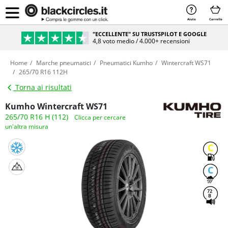
Aiuto
Carrello
"ECCELLENTE" SU TRUSTSPILOT E GOOGLE
4,8 voto medio / 4.000+ recensioni
Home
Marche pneumatici
Pneumatici Kumho
Wintercraft WS71
265/70 R16 112H
Torna ai risultati
Kumho Wintercraft WS71
265/70 R16 H (112)
Clicca per cercare
un'altra misura
C
C
72
B