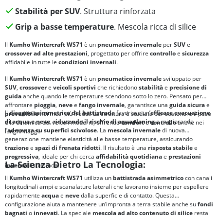
Stabilità per SUV
. Struttura rinforzata
Grip a basse temperature
. Mescola ricca di silice
Il
Kumho Wintercraft WS71
è un
pneumatico invernale
per
SUV
e
crossover ad alte prestazioni
, progettato per offrire
controllo
e
sicurezza
affidabile in tutte le
condizioni invernali
.
Il
Kumho Wintercraft WS71
è un
pneumatico invernale
sviluppato per
SUV
,
crossover
e
veicoli sportivi
che richiedono
stabilità
e
precisione di
guida
anche quando le temperature scendono sotto lo zero. Pensato per
affrontare
pioggia
,
neve
e
fango invernale
, garantisce una
guida
sicura
e
Il
disegno asimmetrico del battistrada
favorisce un’
efficace
evacuazione
prevedibile
nei mesi più freddi. La struttura è studiata per sostenere il peso
di acqua e neve
,
riducendo il rischio di
aquaplaning
e migliorando
e la dinamica dei veicoli moderni, offrendo
comfort
e
controllo
anche nei
l’
aderenza su superfici scivolose
. La
mescola invernale
di nuova
lunghi viaggi.
generazione mantiene elasticità alle basse temperature, assicurando
trazione
e
spazi di frenata ridotti
. Il risultato è una
risposta stabile
e
progressiva
, ideale per chi cerca
affidabilità quotidiana
e
prestazioni
La Scienza Dietro La Tecnologia:
invernali
su strada.
Il
Kumho Wintercraft WS71
utilizza un
battistrada asimmetrico
con canali
longitudinali ampi e scanalature laterali che lavorano insieme per espellere
rapidamente
acqua
e
neve
dalla superficie di contatto. Questa
configurazione aiuta a mantenere un’impronta a terra stabile anche su
fondi
bagnati
o
innevati
. La speciale
mescola ad alto contenuto di silice
resta