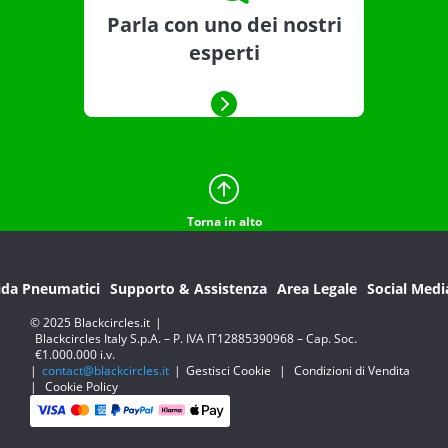
Parla con uno dei nostri
esperti
Torna in alto
ida Pneumatici
Supporto & Assistenza
Area Legale
Social Medi
© 2025 Blackcircles.it
|
Blackcircles Italy S.p.A. – P. IVA IT12885390968 – Cap. Soc.
€1.000.000 i.v.
|
contact@blackcircles.it
|
Gestisci Cookie
|
Condizioni di Vendita
|
Cookie Policy