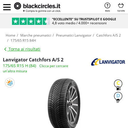
Aiuto
Carrello
"ECCELLENTE" SU TRUSTSPILOT E GOOGLE
4,8 voto medio / 4.000+ recensioni
Home
Marche pneumatici
Pneumatici Lanvigator
Catchfors A/S 2
175/65 R15 84H
Torna ai risultati
Lanvigator Catchfors A/S 2
175/65 R15 H (84)
Clicca per cercare
un'altra misura
C
D