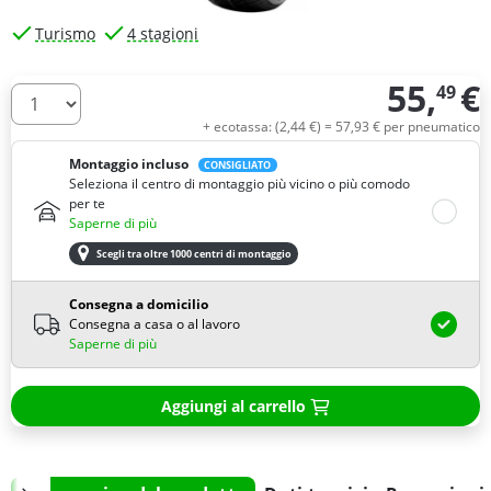
Turismo
4 stagioni
55,
€
49
Quantità
+ ecotassa: (
2,
44
€
) =
57,
93
€
per pneumatico
Montaggio incluso
CONSIGLIATO
Seleziona il centro di montaggio più vicino o più comodo
per te
Saperne di più
Scegli tra oltre 1000 centri di montaggio
Consegna a domicilio
Consegna a casa o al lavoro
Saperne di più
Aggiungi al carrello