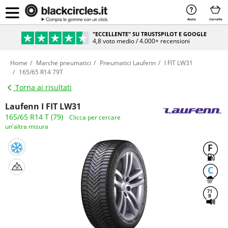
Aiuto
Carrello
"ECCELLENTE" SU TRUSTSPILOT E GOOGLE
4,8 voto medio / 4.000+ recensioni
Home
Marche pneumatici
Pneumatici Laufenn
I FIT LW31
165/65 R14 79T
Torna ai risultati
Laufenn I FIT LW31
165/65 R14 T (79)
Clicca per cercare
un'altra misura
F
C
71
B