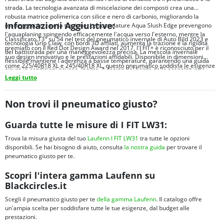
strada. La tecnologia avanzata di miscelazione dei composti crea una
robusta matrice polimerica con silice e nero di carbonio, migliorando la
Informazioni Aggiuntive:
maneggevolezza e la trazione. Le scanalature Aqua Slush Edge prevengono
l'aquaplaning spingendo efficacemente l'acqua verso l'esterno, mentre la
Classificato 13° su 54 nel test del pneumatico invernale di Auto Bild 2023 e
tecnologia Grip Claw, con bordi 3D affilati, aumenta la trazione e la rigidità
premiato con il Red Dot Design Award nel 2017, l'I FIT+ è riconosciuto per il
del battistrada per una maneggevolezza precisa. La mescola invernale
suo design innovativo e le prestazioni affidabili. Disponibile in dimensioni
flessibile mantiene l'aderenza a basse temperature, garantendo una guida
come 225/40R18 XL e 245/40R18 XL, questo pneumatico soddisfa le esigenze
sicura in condizioni nevose. Inoltre, il design del bordo della scanalatura e
di vari veicoli, offrendo eccellente aderenza sul bagnato e bassi livelli di
Leggi tutto
della lunghezza della kerf aiuta il pneumatico a mordere la neve,
rumore per una guida silenziosa e confortevole.
migliorando la trazione e la stabilità.
Non trovi il pneumatico giusto?
Guarda tutte le misure di I FIT LW31:
Trova la misura giusta del tuo
Laufenn I FIT LW31
tra tutte le opzioni
disponibili. Se hai bisogno di aiuto, consulta
la nostra guida
per trovare il
pneumatico giusto per te.
Scopri l'intera gamma Laufenn su
Blackcircles.it
Scegli il pneumatico giusto per te
della gamma Laufenn
. Il catalogo offre
un'ampia scelta per soddisfare tutte le tue esigenze, dal budget alle
prestazioni.