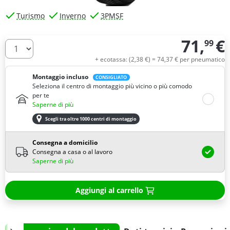
Turismo
Inverno
3PMSF
71,
€
99
Quantità
+ ecotassa: (
2,
38
€
) =
74,
37
€
per pneumatico
Montaggio incluso
CONSIGLIATO
Seleziona il centro di montaggio più vicino o più comodo
per te
Saperne di più
Scegli tra oltre 1000 centri di montaggio
Consegna a domicilio
Consegna a casa o al lavoro
Saperne di più
Aggiungi al carrello