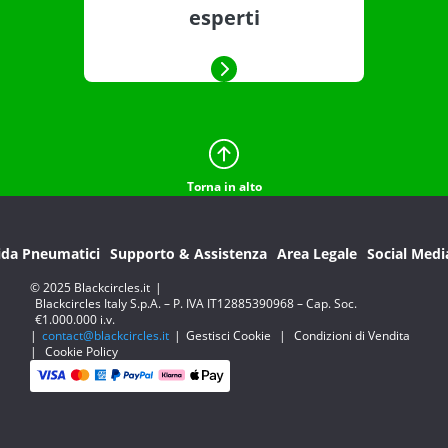
esperti
Torna in alto
ida Pneumatici
Supporto & Assistenza
Area Legale
Social Medi
© 2025 Blackcircles.it
|
Blackcircles Italy S.p.A. – P. IVA IT12885390968 – Cap. Soc.
€1.000.000 i.v.
|
contact@blackcircles.it
|
Gestisci Cookie
|
Condizioni di Vendita
|
Cookie Policy