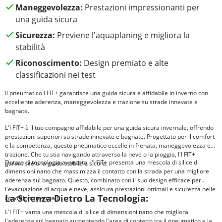
Maneggevolezza:
Prestazioni impressionanti per
una guida sicura
Sicurezza:
Previene l'aquaplaning e migliora la
stabilità
Riconoscimento:
Design premiato e alte
classificazioni nei test
Il pneumatico I FIT+ garantisce una guida sicura e affidabile in inverno con
eccellente aderenza, maneggevolezza e trazione su strade innevate e
bagnate.
L'I FIT+ è il tuo compagno affidabile per una guida sicura invernale, offrendo
prestazioni superiori su strade innevate e bagnate. Progettato per il comfort
e la competenza, questo pneumatico eccelle in frenata, maneggevolezza e
trazione. Che tu stia navigando attraverso la neve o la pioggia, l'I FIT+
Dotato di tecnologia avanzata, l'I FIT+ presenta una mescola di silice di
garantisce una guida stabile e sicura.
dimensioni nano che massimizza il contatto con la strada per una migliore
aderenza sul bagnato. Questo, combinato con il suo design efficace per
l'evacuazione di acqua e neve, assicura prestazioni ottimali e sicurezza nelle
La Scienza Dietro La Tecnologia:
condizioni invernali.
L'I FIT+ vanta una mescola di silice di dimensioni nano che migliora
l'aderenza sul bagnato aumentando l'area di contatto tra il pneumatico e la