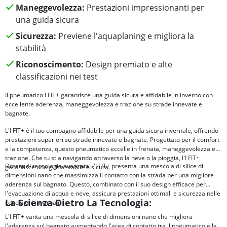
Maneggevolezza:
Prestazioni impressionanti per
una guida sicura
Sicurezza:
Previene l'aquaplaning e migliora la
stabilità
Riconoscimento:
Design premiato e alte
classificazioni nei test
Il pneumatico I FIT+ garantisce una guida sicura e affidabile in inverno con
eccellente aderenza, maneggevolezza e trazione su strade innevate e
bagnate.
L'I FIT+ è il tuo compagno affidabile per una guida sicura invernale, offrendo
prestazioni superiori su strade innevate e bagnate. Progettato per il comfort
e la competenza, questo pneumatico eccelle in frenata, maneggevolezza e
trazione. Che tu stia navigando attraverso la neve o la pioggia, l'I FIT+
Dotato di tecnologia avanzata, l'I FIT+ presenta una mescola di silice di
garantisce una guida stabile e sicura.
dimensioni nano che massimizza il contatto con la strada per una migliore
aderenza sul bagnato. Questo, combinato con il suo design efficace per
l'evacuazione di acqua e neve, assicura prestazioni ottimali e sicurezza nelle
La Scienza Dietro La Tecnologia:
condizioni invernali.
L'I FIT+ vanta una mescola di silice di dimensioni nano che migliora
l'aderenza sul bagnato aumentando l'area di contatto tra il pneumatico e la