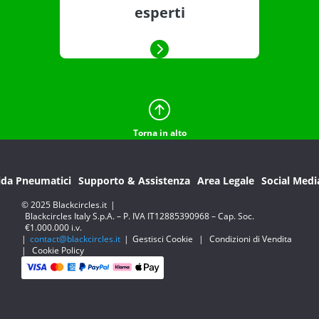
esperti
Torna in alto
ida Pneumatici
Supporto & Assistenza
Area Legale
Social Medi
© 2025 Blackcircles.it
|
Blackcircles Italy S.p.A. – P. IVA IT12885390968 – Cap. Soc.
€1.000.000 i.v.
|
contact@blackcircles.it
|
Gestisci Cookie
|
Condizioni di Vendita
|
Cookie Policy