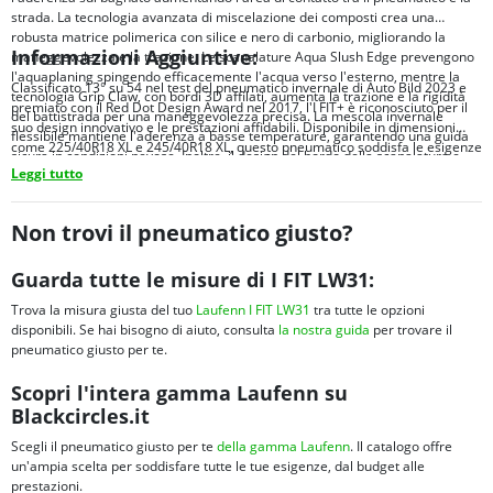
strada. La tecnologia avanzata di miscelazione dei composti crea una
robusta matrice polimerica con silice e nero di carbonio, migliorando la
Informazioni Aggiuntive:
maneggevolezza e la trazione. Le scanalature Aqua Slush Edge prevengono
l'aquaplaning spingendo efficacemente l'acqua verso l'esterno, mentre la
Classificato 13° su 54 nel test del pneumatico invernale di Auto Bild 2023 e
tecnologia Grip Claw, con bordi 3D affilati, aumenta la trazione e la rigidità
premiato con il Red Dot Design Award nel 2017, l'I FIT+ è riconosciuto per il
del battistrada per una maneggevolezza precisa. La mescola invernale
suo design innovativo e le prestazioni affidabili. Disponibile in dimensioni
flessibile mantiene l'aderenza a basse temperature, garantendo una guida
come 225/40R18 XL e 245/40R18 XL, questo pneumatico soddisfa le esigenze
sicura in condizioni nevose. Inoltre, il design del bordo della scanalatura e
di vari veicoli, offrendo eccellente aderenza sul bagnato e bassi livelli di
Leggi tutto
della lunghezza della kerf aiuta il pneumatico a mordere la neve,
rumore per una guida silenziosa e confortevole.
migliorando la trazione e la stabilità.
Non trovi il pneumatico giusto?
Guarda tutte le misure di I FIT LW31:
Trova la misura giusta del tuo
Laufenn I FIT LW31
tra tutte le opzioni
disponibili. Se hai bisogno di aiuto, consulta
la nostra guida
per trovare il
pneumatico giusto per te.
Scopri l'intera gamma Laufenn su
Blackcircles.it
Scegli il pneumatico giusto per te
della gamma Laufenn
. Il catalogo offre
un'ampia scelta per soddisfare tutte le tue esigenze, dal budget alle
prestazioni.