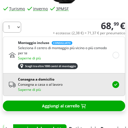
Turismo
Inverno
3PMSF
68,
€
99
Quantità
+ ecotassa: (
2,
38
€
) =
71,
37
€
per pneumatico
Montaggio incluso
CONSIGLIATO
Seleziona il centro di montaggio più vicino o più comodo
per te
Saperne di più
Scegli tra oltre 1000 centri di montaggio
Consegna a domicilio
Consegna a casa o al lavoro
Saperne di più
Aggiungi al carrello