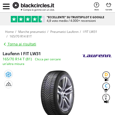
Aiuto
Carrello
"ECCELLENTE" SU TRUSTSPILOT E GOOGLE
4,8 voto medio / 4.000+ recensioni
Home
Marche pneumatici
Pneumatici Laufenn
I FIT LW31
165/70 R14 81T
Torna ai risultati
Laufenn I FIT LW31
165/70 R14 T (81)
Clicca per cercare
un'altra misura
D
C
71
B