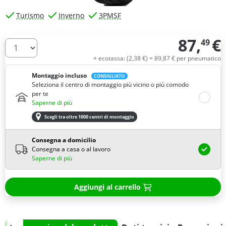
Turismo
Inverno
3PMSF
87,
€
49
Quantità
+ ecotassa: (
2,
38
€
) =
89,
87
€
per pneumatico
Montaggio incluso
CONSIGLIATO
Seleziona il centro di montaggio più vicino o più comodo
per te
Saperne di più
Scegli tra oltre 1000 centri di montaggio
Consegna a domicilio
Consegna a casa o al lavoro
Saperne di più
Aggiungi al carrello