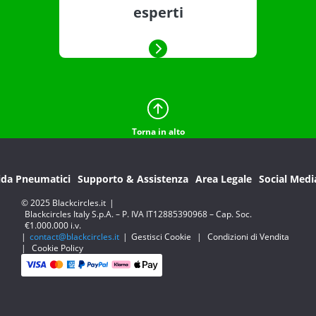
esperti
Torna in alto
ida Pneumatici
Supporto & Assistenza
Area Legale
Social Medi
© 2025 Blackcircles.it
|
Blackcircles Italy S.p.A. – P. IVA IT12885390968 – Cap. Soc.
€1.000.000 i.v.
|
contact@blackcircles.it
|
Gestisci Cookie
|
Condizioni di Vendita
|
Cookie Policy