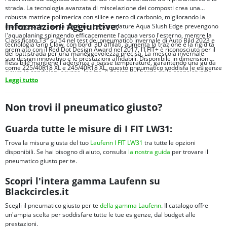
strada. La tecnologia avanzata di miscelazione dei composti crea una
robusta matrice polimerica con silice e nero di carbonio, migliorando la
Informazioni Aggiuntive:
maneggevolezza e la trazione. Le scanalature Aqua Slush Edge prevengono
l'aquaplaning spingendo efficacemente l'acqua verso l'esterno, mentre la
Classificato 13° su 54 nel test del pneumatico invernale di Auto Bild 2023 e
tecnologia Grip Claw, con bordi 3D affilati, aumenta la trazione e la rigidità
premiato con il Red Dot Design Award nel 2017, l'I FIT+ è riconosciuto per il
del battistrada per una maneggevolezza precisa. La mescola invernale
suo design innovativo e le prestazioni affidabili. Disponibile in dimensioni
flessibile mantiene l'aderenza a basse temperature, garantendo una guida
come 225/40R18 XL e 245/40R18 XL, questo pneumatico soddisfa le esigenze
sicura in condizioni nevose. Inoltre, il design del bordo della scanalatura e
di vari veicoli, offrendo eccellente aderenza sul bagnato e bassi livelli di
Leggi tutto
della lunghezza della kerf aiuta il pneumatico a mordere la neve,
rumore per una guida silenziosa e confortevole.
migliorando la trazione e la stabilità.
Non trovi il pneumatico giusto?
Guarda tutte le misure di I FIT LW31:
Trova la misura giusta del tuo
Laufenn I FIT LW31
tra tutte le opzioni
disponibili. Se hai bisogno di aiuto, consulta
la nostra guida
per trovare il
pneumatico giusto per te.
Scopri l'intera gamma Laufenn su
Blackcircles.it
Scegli il pneumatico giusto per te
della gamma Laufenn
. Il catalogo offre
un'ampia scelta per soddisfare tutte le tue esigenze, dal budget alle
prestazioni.