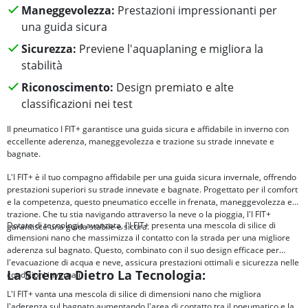
Maneggevolezza:
Prestazioni impressionanti per
una guida sicura
Sicurezza:
Previene l'aquaplaning e migliora la
stabilità
Riconoscimento:
Design premiato e alte
classificazioni nei test
Il pneumatico I FIT+ garantisce una guida sicura e affidabile in inverno con
eccellente aderenza, maneggevolezza e trazione su strade innevate e
bagnate.
L'I FIT+ è il tuo compagno affidabile per una guida sicura invernale, offrendo
prestazioni superiori su strade innevate e bagnate. Progettato per il comfort
e la competenza, questo pneumatico eccelle in frenata, maneggevolezza e
trazione. Che tu stia navigando attraverso la neve o la pioggia, l'I FIT+
Dotato di tecnologia avanzata, l'I FIT+ presenta una mescola di silice di
garantisce una guida stabile e sicura.
dimensioni nano che massimizza il contatto con la strada per una migliore
aderenza sul bagnato. Questo, combinato con il suo design efficace per
l'evacuazione di acqua e neve, assicura prestazioni ottimali e sicurezza nelle
La Scienza Dietro La Tecnologia:
condizioni invernali.
L'I FIT+ vanta una mescola di silice di dimensioni nano che migliora
l'aderenza sul bagnato aumentando l'area di contatto tra il pneumatico e la